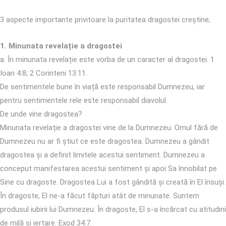
3 aspecte importante privitoare la puritatea dragostei creștine;
1. Minunata revelație a dragostei
a. În minunata revelație este vorba de un caracter al dragostei. 1
Ioan 4:8; 2 Corinteni 13:11.
De sentimentele bune în viață este responsabil Dumnezeu, iar
pentru sentimentele rele este responsabil diavolul.
De unde vine dragostea?
Minunata revelație a dragostei vine de la Dumnezeu. Omul fără de
Dumnezeu nu ar fi știut ce este dragostea. Dumnezeu a gândit
dragostea și a definit limitele acestui sentiment. Dumnezeu a
conceput manifestarea acestui sentiment și apoi Sa înnobilat pe
Sine cu dragoste. Dragostea Lui a fost gândită și creată în El însuși.
În dragoste, El ne-a făcut făpturi atât de minunate. Suntem
produsul iubirii lui Dumnezeu. În dragoste, El s-a încărcat cu atitudini
de milă și iertare. Exod 34:7.