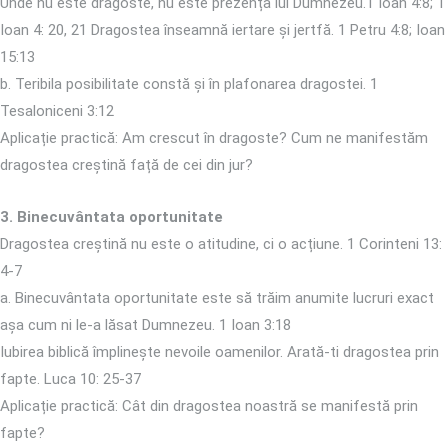
Unde nu este dragoste, nu este prezența lui Dumnezeu.1 Ioan 4:8; 1
Ioan 4: 20, 21 Dragostea înseamnă iertare și jertfă. 1 Petru 4:8; Ioan
15:13
b. Teribila posibilitate constă și în plafonarea dragostei. 1
Tesaloniceni 3:12
Aplicație practică: Am crescut în dragoste? Cum ne manifestăm
dragostea creștină față de cei din jur?
3. Binecuvântata oportunitate
Dragostea creștină nu este o atitudine, ci o acțiune. 1 Corinteni 13:
4-7
a. Binecuvântata oportunitate este să trăim anumite lucruri exact
așa cum ni le-a lăsat Dumnezeu. 1 Ioan 3:18
Iubirea biblică împlinește nevoile oamenilor. Arată-ti dragostea prin
fapte. Luca 10: 25-37
Aplicație practică: Cât din dragostea noastră se manifestă prin
fapte?