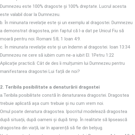
Dumnezeu este 100% dragoste și 100% dreptate. Lucrul acesta
este valabil doar la Dumnezeu.
b. În minunata revelație este și un exemplu al dragostei. Dumnezeu
a demonstrat dragostea, prin faptul că l-a dat pe Unicul Fiu să
moară pentru noi. Romani 5:8; 1 Ioan 4:9.
c. În minunata revelație este și un îndemn al dragostei. Ioan 13:34
Dumnezeu ne cere să iubim cum ne-a iubit El. 1Petru 1:22
Aplicație practică: Cât de des îi mulțumim lui Dumnezeu pentru
manifestarea dragostei Lui față de noi?
2. Teribila posibilitate a denaturării dragostei
a.Teribila posibilitate constă în denaturarea dragostei. Dragostea
trebuie aplicată așa cum trebuie și nu cum vrem noi.
Omul poate denatura dragostea. Ipocritul modelează dragostea
după situații, după oameni și după timp. În realitate să lipsească
dragostea din viață, iar în aparență să fie din belșug.