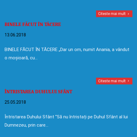
Citeste mai mult
BINELE FĂCUT ÎN TĂCERE
13.06.2018
BINELE FĂCUT ÎN TĂCERE „Dar un om, numit Anania, a vândut
o moșioară, cu…
Citeste mai mult
ÎNTRISTAREA DUHULUI SFÂNT
25.05.2018
Întristarea Duhului Sfânt ”Să nu întristați pe Duhul Sfânt al lui
Dumnezeu, prin care…