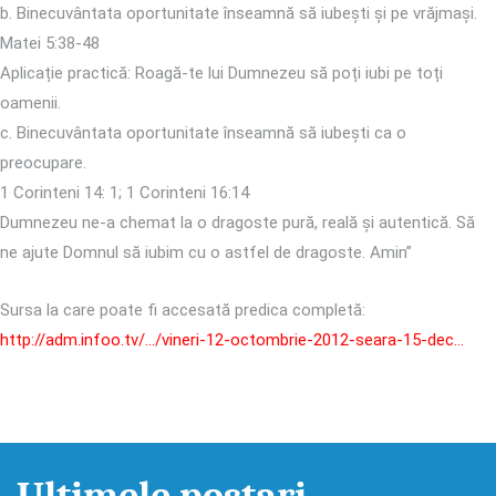
b. Binecuvântata oportunitate înseamnă să iubești și pe vrăjmași.
Matei 5:38-48
Aplicație practică: Roagă-te lui Dumnezeu să poți iubi pe toți
oamenii.
c. Binecuvântata oportunitate înseamnă să iubești ca o
preocupare.
1 Corinteni 14: 1; 1 Corinteni 16:14
Dumnezeu ne-a chemat la o dragoste pură, reală și autentică. Să
ne ajute Domnul să iubim cu o astfel de dragoste. Amin”
Sursa la care poate fi accesată predica completă:
http://adm.infoo.tv/…/vineri-12-octombrie-2012-seara-15-dec…