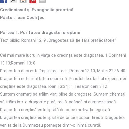
Credinciosul și Evanghelia practică
Păstor: Ioan Cocîrțeu
Partea I : Puritatea dragostei creștine
Text biblic: Romani 12: 9 ,,Dragostea să fie fără prefăcătorie.”
Cel mai mare lucru în viața de credință este dragostea. 1 Corinteni
13:13;Romani 13: 8
Dragostea deci este împlinirea Legii. Romani 13:10; Matei 22:36-40
Dragostea este realitatea supremă. Punctul de start al experienței
creștine este dragostea. Ioan 13:34 ; 1 Tesaloniceni 3:12
Suntem chemați să trăim vieți pline de dragoste. Suntem chemați
să trăim într-o dragoste pură, reală, adâncă și dumnezeiască.
Dragostea creștină este lipsită de orice motivație egoistă.
Dragostea creștină este lipsită de orice scopuri firești. Dragostea
venită de la Dumnezeu pornește dintr-o inimă curată.