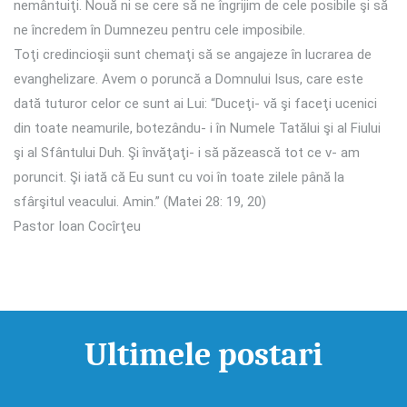
nemântuiţi. Nouă ni se cere să ne îngrijim de cele posibile şi să
ne încredem în Dumnezeu pentru cele imposibile.
Toţi credincioşii sunt chemaţi să se angajeze în lucrarea de
evanghelizare. Avem o poruncă a Domnului Isus, care este
dată tuturor celor ce sunt ai Lui: “Duceţi- vă şi faceţi ucenici
din toate neamurile, botezându- i în Numele Tatălui şi al Fiului
şi al Sfântului Duh. Şi învăţaţi- i să păzească tot ce v- am
poruncit. Şi iată că Eu sunt cu voi în toate zilele până la
sfârşitul veacului. Amin.” (Matei 28: 19, 20)
Pastor Ioan Cocîrţeu
Ultimele postari