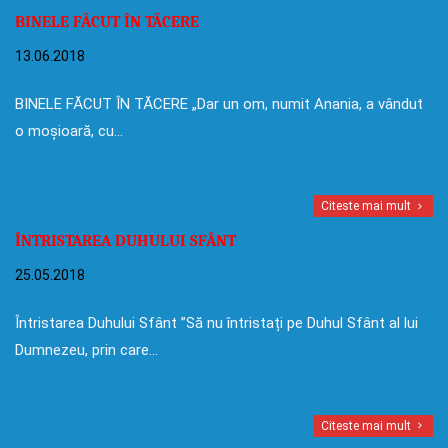
BINELE FĂCUT ÎN TĂCERE
13.06.2018
BINELE FĂCUT ÎN TĂCERE „Dar un om, numit Anania, a vândut
o moșioară, cu…
Citeste mai mult
ÎNTRISTAREA DUHULUI SFÂNT
25.05.2018
Întristarea Duhului Sfânt ”Să nu întristați pe Duhul Sfânt al lui
Dumnezeu, prin care…
Citeste mai mult