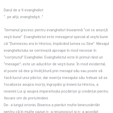
Darul de a fi evanghelist
“…pe alţii, evanghelişti…”
Termenul grecesc pentru evanghelist înseamnă “cel ce anunţă
veşti bune”. Evanghelistul este mesagerul special al veştii bune
că “Dumnezeu era în Hristos, împăcând lumea cu Sine”. Mesajul
evanghelistului se centrează aproape în mod necesar în
“conţinutul” Evangheliei. Evanghelistul este în primul rând un
“mesager”; este un aducător de veşti bune. În mod incidental,
el poate să dea şi învăţătură prin mesajul său sau poate să
facă lucrul unui păstor, dar esenţa mesajului său trebuie să se
focalizeze asupra morţii, îngropării şi învierii lui Hristos, a
revenirii Lui şi asupra imperativului pocăinţei şi credinţei pentru
fiecare om de pretutindeni.
De- a lungul istoriei, Biserica a pierdut multe binecuvântări
pentru că în multe cazuri n- a recunoscut şi n- a acordat