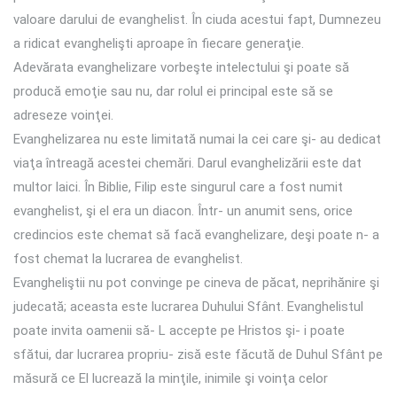
valoare darului de evanghelist. În ciuda acestui fapt, Dumnezeu
a ridicat evanghelişti aproape în fiecare generaţie.
Adevărata evanghelizare vorbeşte intelectului şi poate să
producă emoţie sau nu, dar rolul ei principal este să se
adreseze voinţei.
Evanghelizarea nu este limitată numai la cei care şi- au dedicat
viaţa întreagă acestei chemări. Darul evanghelizării este dat
multor laici. În Biblie, Filip este singurul care a fost numit
evanghelist, şi el era un diacon. Într- un anumit sens, orice
credincios este chemat să facă evanghelizare, deşi poate n- a
fost chemat la lucrarea de evanghelist.
Evangheliştii nu pot convinge pe cineva de păcat, neprihănire şi
judecată; aceasta este lucrarea Duhului Sfânt. Evanghelistul
poate invita oamenii să- L accepte pe Hristos şi- i poate
sfătui, dar lucrarea propriu- zisă este făcută de Duhul Sfânt pe
măsură ce El lucrează la minţile, inimile şi voinţa celor