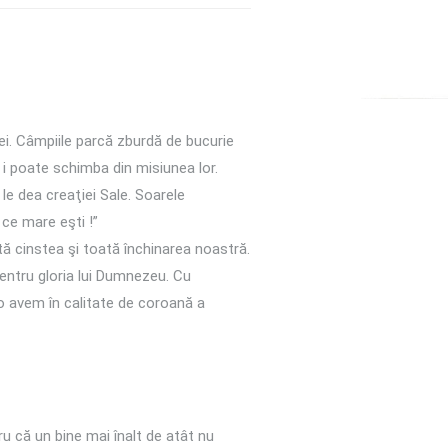
ei. Câmpiile parcă zburdă de bucurie
 i poate schimba din misiunea lor.
e dea creaţiei Sale. Soarele
 ce mare eşti !”
tă cinstea şi toată închinarea noastră.
ntru gloria lui Dumnezeu. Cu
o avem în calitate de coroană a
u că un bine mai înalt de atât nu