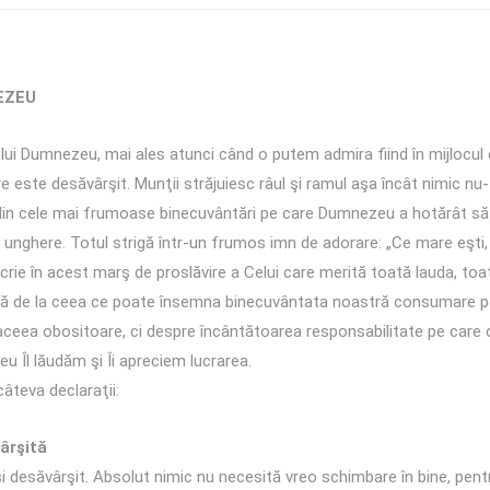
EZEU
ui Dumnezeu, mai ales atunci când o putem admira fiind în mijlocul 
e este desăvârşit. Munţii străjuiesc râul şi ramul aşa încât nimic nu-
in cele mai frumoase binecuvântări pe care Dumnezeu a hotărât să l
 unghere. Totul strigă într-un frumos imn de adorare: „Ce mare eşti,
scrie în acest marş de proslăvire a Celui care merită toată lauda, toa
dă de la ceea ce poate însemna binecuvântata noastră consumare pe
 aceea obositoare, ci despre încântătoarea responsabilitate pe care 
u Îl lăudăm şi Îi apreciem lucrarea.
câteva declaraţii:
ârşită
desăvârşit. Absolut nimic nu necesită vreo schimbare în bine, pentr