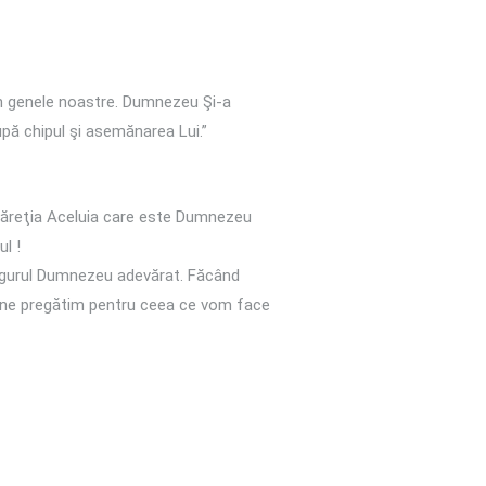
n genele noastre. Dumnezeu Şi-a
pă chipul şi asemănarea Lui.”
 măreţia Aceluia care este Dumnezeu
l !
ngurul Dumnezeu adevărat. Făcând
şi ne pregătim pentru ceea ce vom face