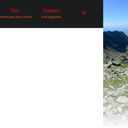
Live
Contact
catre comunitatea de oameni in
ransmisie Live si Arhiva
Cum ne gasesti