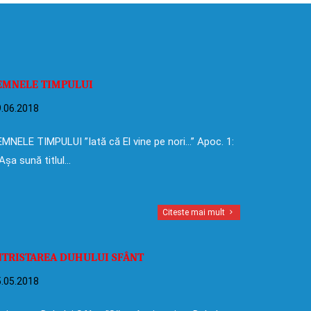
EMNELE TIMPULUI
.06.2018
MNELE TIMPULUI ”Iată că El vine pe nori…” Apoc. 1:
Așa sună titlul…
Citeste mai mult
NTRISTAREA DUHULUI SFÂNT
.05.2018