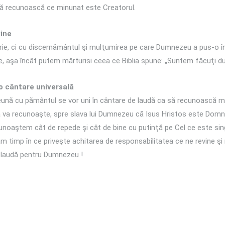
să recunoască ce minunat este Creatorul.
vine
ie, ci cu discernământul şi mulţumirea pe care Dumnezeu a pus-o î
e, aşa încât putem mărturisi ceea ce Biblia spune: „Suntem făcuţi du
 o cântare universală
preună cu pământul se vor uni în cântare de laudă ca să recunoască
bă va recunoaşte, spre slava lui Dumnezeu că Isus Hristos este Domnu
noaştem cât de repede şi cât de bine cu putinţă pe Cel ce este si
m timp în ce priveşte achitarea de responsabilitatea ce ne revine 
ar laudă pentru Dumnezeu !