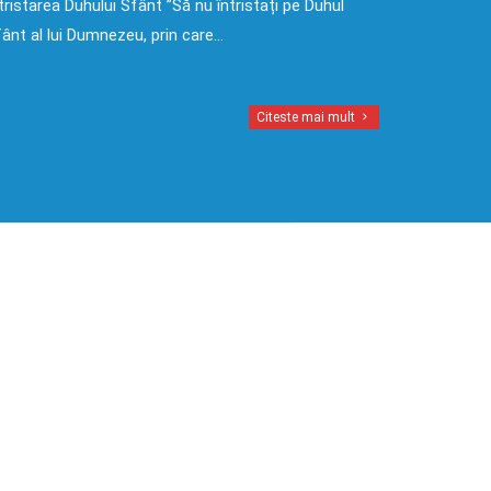
tristarea Duhului Sfânt ”Să nu întristați pe Duhul
ânt al lui Dumnezeu, prin care…
Citeste mai mult