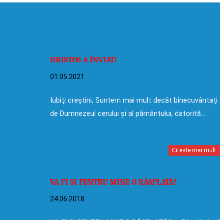
HRISTOS A ÎNVIAT!
01.05.2021
Iubiți creștini, Suntem mai mult decât binecuvântați
de Dumnezeul cerului și al pământului, datorită…
Citeste mai mult
VA FI ȘI PENTRU MINE O RĂSPLATĂ?
24.06.2018