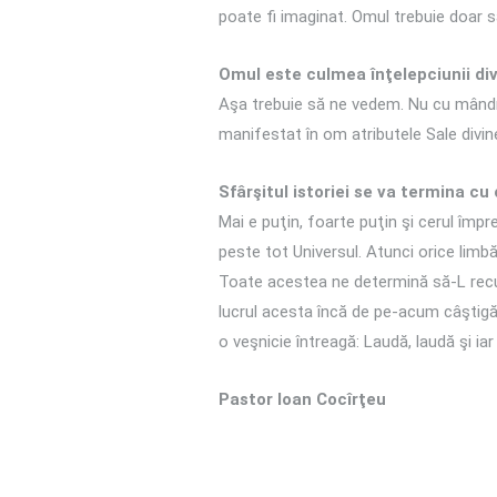
poate fi imaginat. Omul trebuie doar 
Omul este culmea înţelepciunii di
Aşa trebuie să ne vedem. Nu cu mândr
manifestat în om atributele Sale divin
Sfârşitul istoriei se va termina cu
Mai e puţin, foarte puţin şi cerul îm
peste tot Universul. Atunci orice lim
Toate acestea ne determină să-L recu
lucrul acesta încă de pe-acum câştigă
o veşnicie întreagă: Laudă, laudă şi i
Pastor Ioan Cocîrţeu