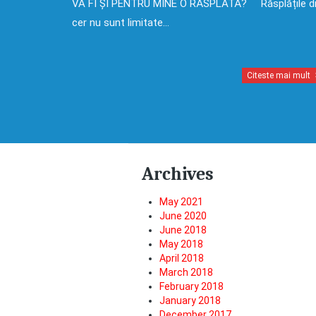
VA FI ȘI PENTRU MINE O RĂSPLATĂ? Răsplățile d
cer nu sunt limitate…
Citeste mai mult
Archives
May 2021
June 2020
June 2018
May 2018
April 2018
March 2018
February 2018
January 2018
December 2017