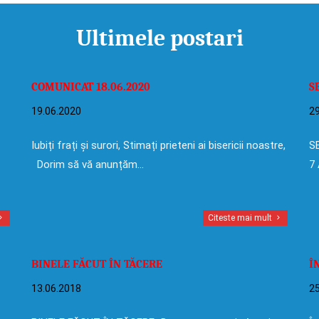
Ultimele postari
COMUNICAT 18.06.2020
S
19.06.2020
29
Iubiți frați și surori, Stimați prieteni ai bisericii noastre,
SE
Dorim să vă anunțăm…
7 
Citeste mai mult
BINELE FĂCUT ÎN TĂCERE
Î
13.06.2018
25