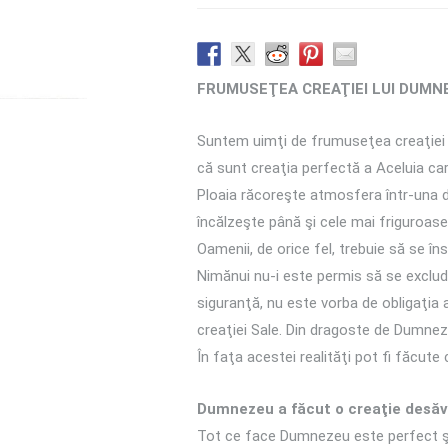
FRUMUSEŢEA CREAŢIEI LUI DUMN
Suntem uimţi de frumuseţea creaţiei l
că sunt creaţia perfectă a Aceluia car
Ploaia răcoreşte atmosfera într-una d
încălzeşte până şi cele mai friguroase
Oamenii, de orice fel, trebuie să se în
Nimănui nu-i este permis să se exclu
siguranţă, nu este vorba de obligaţia
creaţiei Sale. Din dragoste de Dumneze
În faţa acestei realităţi pot fi făcute 
Dumnezeu a făcut o creaţie desăv
Tot ce face Dumnezeu este perfect şi 