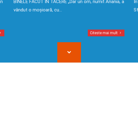
in
BINELE FĂCUT ÎN TĂCERE „Dar un om, numit Anania, a
În
vândut o moșioară, cu…
Sf
Citeste mai mult