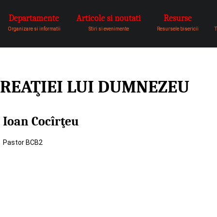
Departamente
Articole si noutati
Resurse
pentru a fi vocea lui Dumnezeu 
Organizare si informatii
Stiri si evenimente
Resursele bisericii
T
REAŢIEI LUI DUMNEZEU
Ioan Cocîrţeu
Pastor BCB2