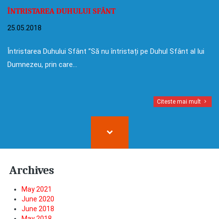
ÎNTRISTAREA DUHULUI SFÂNT
25.05.2018
Întristarea Duhului Sfânt ”Să nu întristați pe Duhul Sfânt al lui
Dumnezeu, prin care…
Citeste mai mult
Archives
May 2021
June 2020
June 2018
May 2018