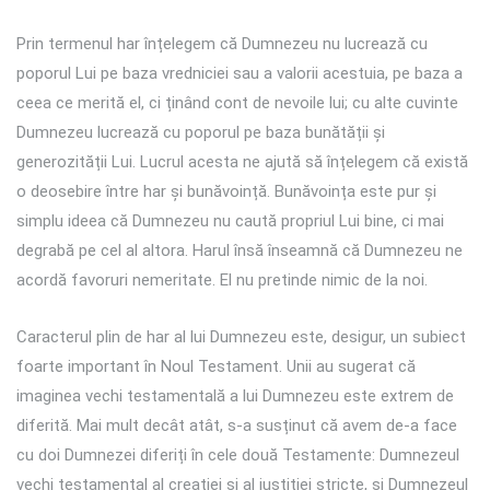
Prin termenul har înțelegem că Dumnezeu nu lucrează cu
poporul Lui pe baza vredniciei sau a valorii acestuia, pe baza a
ceea ce merită el, ci ținând cont de nevoile lui; cu alte cuvinte
Dumnezeu lucrează cu poporul pe baza bunătății și
generozității Lui. Lucrul acesta ne ajută să înțelegem că există
o deosebire între har și bunăvoință. Bunăvoința este pur și
simplu ideea că Dumnezeu nu caută propriul Lui bine, ci mai
degrabă pe cel al altora. Harul însă înseamnă că Dumnezeu ne
acordă favoruri nemeritate. El nu pretinde nimic de la noi.
Caracterul plin de har al lui Dumnezeu este, desigur, un subiect
foarte important în Noul Testament. Unii au sugerat că
imaginea vechi testamentală a lui Dumnezeu este extrem de
diferită. Mai mult decât atât, s-a susținut că avem de-a face
cu doi Dumnezei diferiți în cele două Testamente: Dumnezeul
vechi testamental al creației și al justiției stricte, și Dumnezeul