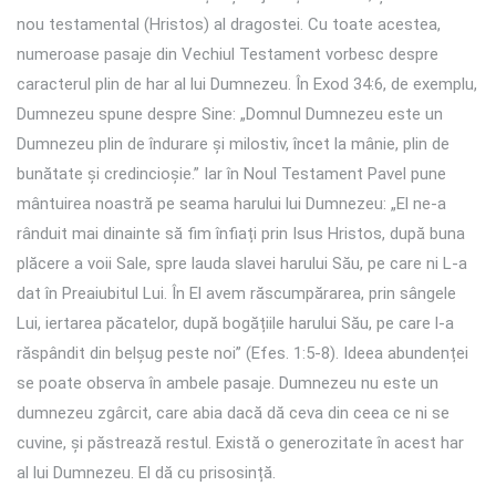
nou testamental (Hristos) al dragostei. Cu toate acestea,
numeroase pasaje din Vechiul Testament vorbesc despre
caracterul plin de har al lui Dumnezeu. În Exod 34:6, de exemplu,
Dumnezeu spune despre Sine: „Domnul Dumnezeu este un
Dumnezeu plin de îndurare și milostiv, încet la mânie, plin de
bunătate și credincioșie.” Iar în Noul Testament Pavel pune
mântuirea noastră pe seama harului lui Dumnezeu: „El ne-a
rânduit mai dinainte să fim înfiați prin Isus Hristos, după buna
plăcere a voii Sale, spre lauda slavei harului Său, pe care ni L-a
dat în Preaiubitul Lui. În El avem răscumpărarea, prin sângele
Lui, iertarea păcatelor, după bogățiile harului Său, pe care l-a
răspândit din belșug peste noi” (Efes. 1:5-8). Ideea abundenței
se poate observa în ambele pasaje. Dumnezeu nu este un
dumnezeu zgârcit, care abia dacă dă ceva din ceea ce ni se
cuvine, și păstrează restul. Există o generozitate în acest har
al lui Dumnezeu. El dă cu prisosință.