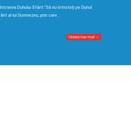
tristarea Duhului Sfânt ”Să nu întristați pe Duhul
ânt al lui Dumnezeu, prin care…
Citeste mai mult