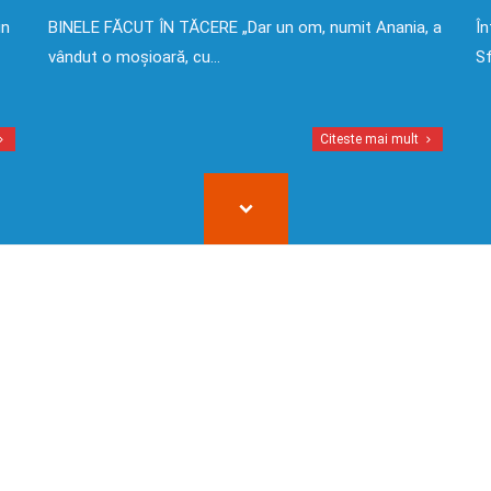
in
BINELE FĂCUT ÎN TĂCERE „Dar un om, numit Anania, a
În
vândut o moșioară, cu…
Sf
Citeste mai mult