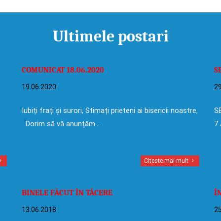
Ultimele postari
COMUNICAT 18.06.2020
S
19.06.2020
29
Iubiți frați și surori, Stimați prieteni ai bisericii noastre,
SE
Dorim să vă anunțăm…
7 
Citeste mai mult
BINELE FĂCUT ÎN TĂCERE
Î
13.06.2018
25