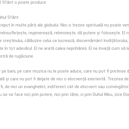
l Sfânt o poate produce.
hul Sfânt.
eput în multe părți ale globului. Nici o trezire spirituală nu poate ve
 reînsuflețește, regenerează, reînnoiește, dă putere și folosește. El nu 
tate creștinului, călăuzire celui ce lucrează, discernământ învățătorului
e în tot adevărul. El ne arată calea neprihănirii. El ne învață cum să
oastră de rugăciune.
 pe bani, pe care muzica nu le poate aduce, care nu pot fi pretinse de
ală și care nu pot fi dirijate de nici o elocvență existentă. Trezirea
r fi, de nici un evanghelist, indiferent cât de elocvent sau convingăto
se va face nici prin putere, nici prin tărie, ci prin Duhul Meu, zice Dom