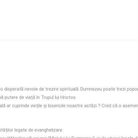
 disperată nevoie de trezire spirituală. Dumnezeu poate trezi popor
ă putere de viață în Trupul lui Hristos.
uală ar cuprinde viețile și bisericile noastre astăzi ? Cred că o asem
ităților legate de evanghelizare.