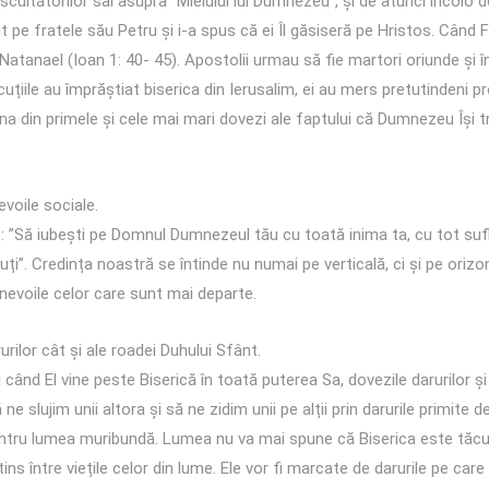
cultătorilor săi asupra ”Mielului lui Dumnezeu”, și de atunci încolo do
it pe fratele său Petru și i-a spus că ei Îl găsiseră pe Hristos. Când 
atanael (Ioan 1: 40- 45). Apostolii urmau să fie martori oriunde și în 
cuțiile au împrăștiat biserica din Ierusalim, ei au mers pretutindeni 
Una din primele și cele mai mari dovezi ale faptului că Dumnezeu Își
voile sociale.
: ”Să iubești pe Domnul Dumnezeul tău cu toată inima ta, cu tot sufl
suți”. Credința noastră se întinde nu numai pe verticală, ci și pe ori
e nevoile celor care sunt mai departe.
urilor cât și ale roadei Duhului Sfânt.
când El vine peste Biserică în toată puterea Sa, dovezile darurilor și 
e slujim unii altora și să ne zidim unii pe alții prin darurile primite 
ntru lumea muribundă. Lumea nu va mai spune că Biserica este tăcută 
ins între viețile celor din lume. Ele vor fi marcate de darurile pe care