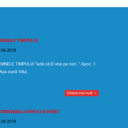
EMNELE TIMPULUI
.06.2018
MNELE TIMPULUI ”Iată că El vine pe nori…” Apoc. 1:
Așa sună titlul…
Citeste mai mult
NTRISTAREA DUHULUI SFÂNT
.05.2018