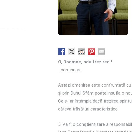
O, Doamne, adu trezirea !
…continuare
Astăzi omenirea este confruntată cu o
și prin Duhul Sfânt poate insufla o nou
Ce s- ar întâmpla dacă trezirea spirit
câteva trăsături caracteristice:
5. Va fi o conștientizare a responsabil