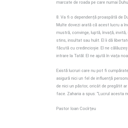
marcate de roada pe care numai Duhu
8. Va fi o dependență proaspătă de Du
Multe dovezi arată că acest lucru a înc
mustră, convinge, luptă, învață, invită,
stins, insultat sau hulit. El îi dă liber
făcută cu credincioșie. El ne călăuzeșt
intrare la Tatăl. El ne ajută în viața n
Există lucruri care nu pot fi cumpărate
asigură nici un fel de influență person
de nici un păstor, oricât de pregătit a
face. Zaharia a spus: ”Lucrul acesta nu 
Pastor Ioan Cocîrțeu