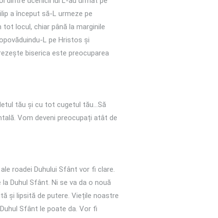
i dintre ucenicii lui L-au urmat pe
Filip a început să-L urmeze pe
tot locul, chiar până la marginile
propovăduindu-L pe Hristos și
 trezește biserica este preocuparea
etul tău și cu tot cugetul tău…Să
zontală. Vom deveni preocupați atât de
ale roadei Duhului Sfânt vor fi clare.
de la Duhul Sfânt. Ni se va da o nouă
și lipsită de putere. Viețile noastre
 Duhul Sfânt le poate da. Vor fi