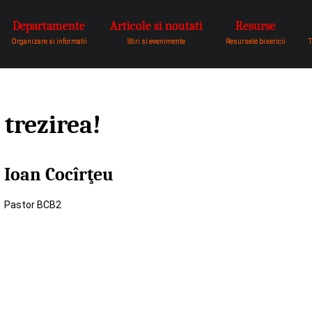
Departamente
Articole si noutati
Resurse
pentru a fi vocea lui Dumnezeu 
Organizare si informatii
Stiri si evenimente
Resursele bisericii
T
trezirea!
Ioan Cocîrţeu
Pastor BCB2