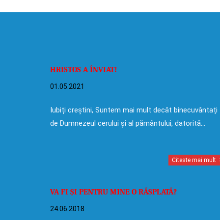
HRISTOS A ÎNVIAT!
01.05.2021
Iubiți creștini, Suntem mai mult decât binecuvântați
de Dumnezeul cerului și al pământului, datorită…
Citeste mai mult
VA FI ȘI PENTRU MINE O RĂSPLATĂ?
24.06.2018