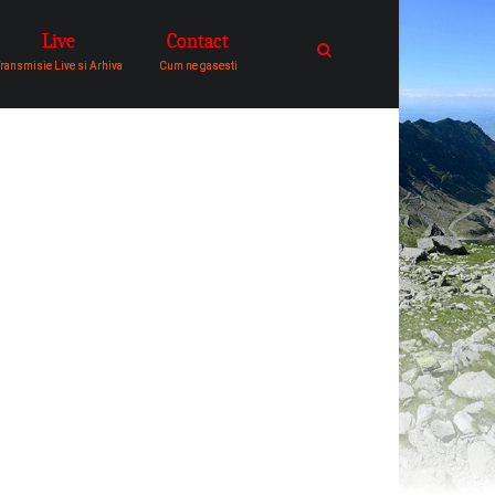
Live
Contact
catre comunitatea de oameni in
ransmisie Live si Arhiva
Cum ne gasesti