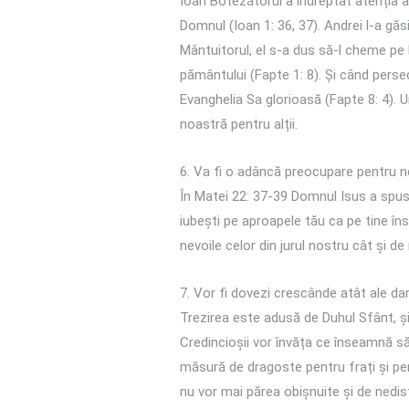
Ioan Botezătorul a îndreptat atenția as
Domnul (Ioan 1: 36, 37). Andrei l-a găs
Mântuitorul, el s-a dus să-l cheme pe N
pământului (Fapte 1: 8). Și când perse
Evanghelia Sa glorioasă (Fapte 8: 4). 
noastră pentru alții.
6. Va fi o adâncă preocupare pentru ne
În Matei 22: 37-39 Domnul Isus a spus
iubești pe aproapele tău ca pe tine în
nevoile celor din jurul nostru cât și d
7. Vor fi dovezi crescânde atât ale dar
Trezirea este adusă de Duhul Sfânt, și 
Credincioșii vor învăța ce înseamnă să n
măsură de dragoste pentru frați și pe
nu vor mai părea obișnuite și de nedist