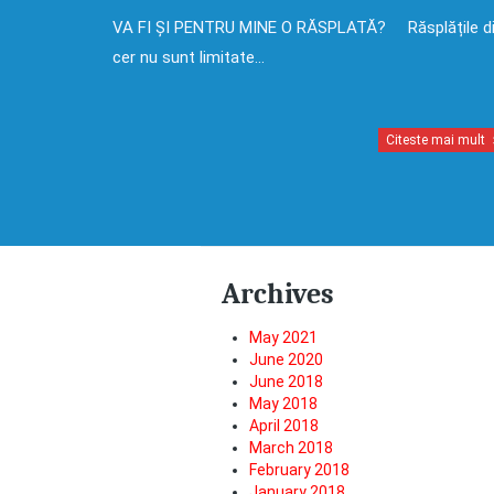
VA FI ȘI PENTRU MINE O RĂSPLATĂ? Răsplățile d
cer nu sunt limitate…
Citeste mai mult
Archives
May 2021
June 2020
June 2018
May 2018
April 2018
March 2018
February 2018
January 2018