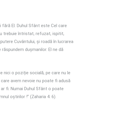
ni fără El. Duhul Sfânt este Cel care
trebuie întristat, refuzat, ispitit,
, putere Cuvântului, și roadă în lucrarea
 le răspundem dușmanilor. El ne dă
 nici o poziție socială, pe care nu le
 de care avem nevoie nu poate fi adusă
r ar fi. Numai Duhul Sfânt o poate
nul oștirilor !” (Zaharia 4: 6).