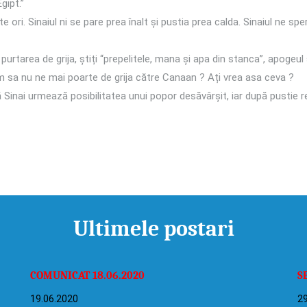
gipt.”
e ori. Sinaiul ni se pare prea înalt și pustia prea calda. Sinaiul ne s
 purtarea de grija, știți “prepelitele, mana și apa din stanca”, apogeul
a nu ne mai poarte de grija către Canaan ? Ați vrea asa ceva ?
pă Sinai urmează posibilitatea unui popor desăvârșit, iar după pustie r
Ultimele postari
COMUNICAT 18.06.2020
S
19.06.2020
29