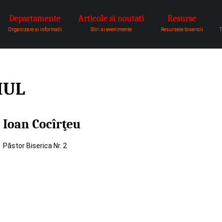
Departamente
Articole si noutati
Resurse
pentru a fi vocea lui Dumnezeu 
Organizare si informatii
Stiri si evenimente
Resursele bisericii
T
IUL
Ioan Cocîrţeu
Păstor Biserica Nr. 2