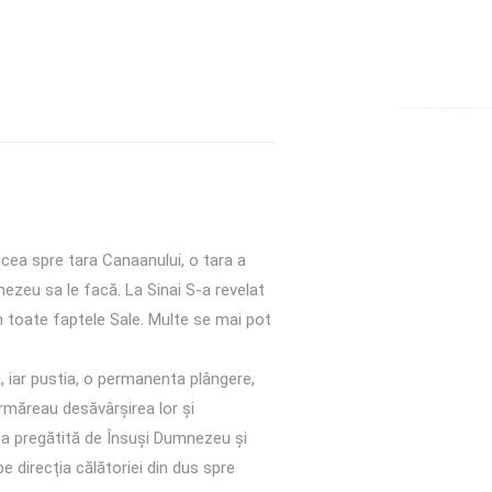
cea spre tara Canaanului, o tara a
nezeu sa le facă. La Sinai S-a revelat
 toate faptele Sale. Multe se mai pot
u, iar pustia, o permanenta plângere,
rmăreau desăvârșirea lor și
rea pregătită de Însuși Dumnezeu și
e direcția călătoriei din dus spre