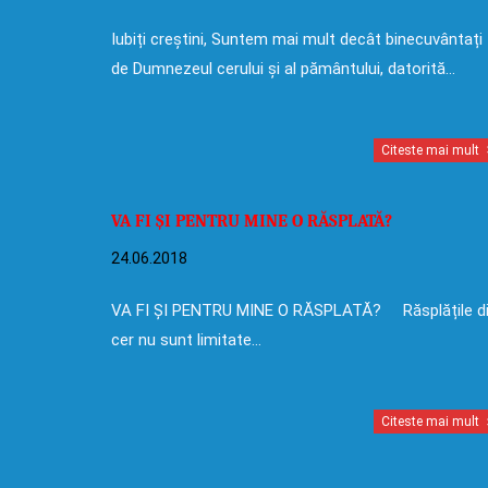
Iubiți creștini, Suntem mai mult decât binecuvântați
de Dumnezeul cerului și al pământului, datorită…
Citeste mai mult
VA FI ȘI PENTRU MINE O RĂSPLATĂ?
24.06.2018
VA FI ȘI PENTRU MINE O RĂSPLATĂ? Răsplățile d
cer nu sunt limitate…
Citeste mai mult