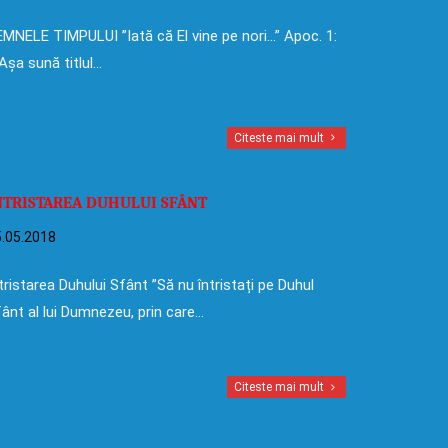
MNELE TIMPULUI ”Iată că El vine pe nori…” Apoc. 1:
Așa sună titlul…
Citeste mai mult
NTRISTAREA DUHULUI SFÂNT
.05.2018
tristarea Duhului Sfânt ”Să nu întristați pe Duhul
ânt al lui Dumnezeu, prin care…
Citeste mai mult