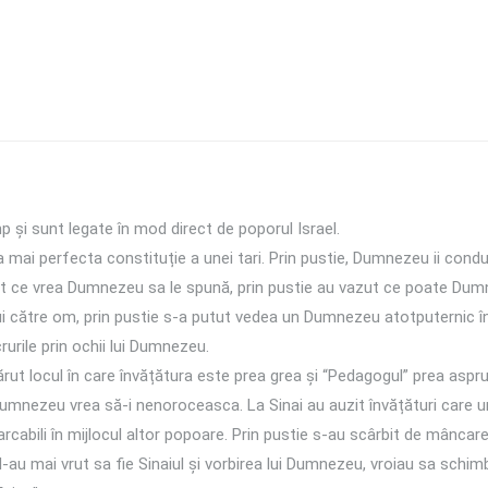
 și sunt legate în mod direct de poporul Israel.
mai perfecta constituție a unei tari. Prin pustie, Dumnezeu ii condu
 auzit ce vrea Dumnezeu sa le spună, prin pustie au vazut ce poate Dum
 către om, prin pustie s-a putut vedea un Dumnezeu atotputernic în
rurile prin ochii lui Dumnezeu.
ărut locul în care învățătura este prea grea și “Pedagogul” prea aspr
Dumnezeu vrea să-i nenoroceasca. La Sinai au auzit învățături care u
marcabili în mijlocul altor popoare. Prin pustie s-au scârbit de mânca
N-au mai vrut sa fie Sinaiul și vorbirea lui Dumnezeu, vroiau sa schimb