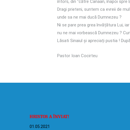
întors, din “către Canaan, înapoi spre E
Dragi prieteni, suntem ca evreii de mult
unde sa ne mai ducă Dumnezeu ?
Ni se pare prea grea învățătura Lui, iar
nu ne mai vorbească Dumnezeu ? Cum s
Lăsati Sinaiul și apreciați pustia ! Du
Pastor Ioan Cocirteu
HRISTOS A ÎNVIAT!
01.05.2021