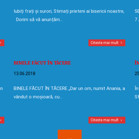
Iubiți frați și surori, Stimați prieteni ai bisericii noastre,
SE
Dorim să vă anunțăm…
7 
Citeste mai mult
BINELE FĂCUT ÎN TĂCERE
Î
13.06.2018
25
in
BINELE FĂCUT ÎN TĂCERE „Dar un om, numit Anania, a
În
vândut o moșioară, cu…
Sf
Citeste mai mult