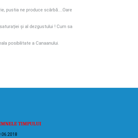
perie, pustia ne produce scârbă…..Oare
 saturației și al dezgustului ! Cum sa
eala posibilitate a Canaanului.
EMNELE TIMPULUI
.06.2018