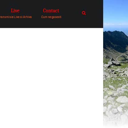
Live
Contact
catre comunitatea de oameni in
ransmisie Live si Arhiva
Cum ne gasesti