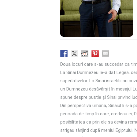
Doua locuri care s-au succedat ca timp
La Sinai Dumnezeu le-a dat Legea, cea 
superlativelor. La Sinai israelitii au
un Dumnezeu desăvârșit în mesajul Lui
spune despre pustie și Sinai privind luc
Din perspectiva umana, Sinaiul li s-a p
perioada de timp în care, credeau ei, 
posibilitatea ca prin ele sa devina re
strigau tânjind după meniul Egiptului. 