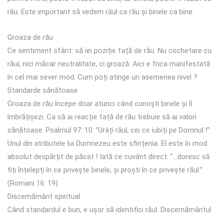
rău. Este important să vedem răul ca rău și binele ca bine.
Groaza de rău
Ce sentiment sfânt: să iei poziție față de rău. Nu cochetare cu
răul, nici măcar neutralitate, ci groază. Aici e frica manifestată
în cel mai sever mod. Cum poți atinge un asemenea nivel ?
Standarde sănătoase
Groaza de rău începe doar atunci când cunoști binele și îl
îmbrățișezi. Ca să ai reacție față de rău trebuie să ai valori
sănătoase. Psalmul 97: 10: ”Urâți răul, cei ce iubiți pe Domnul !”
Unul din atributele lui Dumnezeu este sfințenia. El este în mod
absolut despărțit de păcat ! Iată ce cuvânt direct: ”…doresc să
fiți înțelepți în ce privește binele, și proști în ce privește răul.”
(Romani 16: 19)
Discernământ spiritual
Când standardul e bun, e ușor să identifici răul. Discernământul