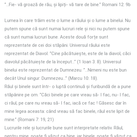
”…Fie- vă groază de rău, și lipiți- vă tare de bine.” Romani 12: 9b
Lumea în care trăim este o lume a răului și o lume a binelui. Nu
putem spune că sunt numai lucruri rele și nici nu putem spune
că sunt numai lucruri bune. Aceste două forțe sunt
reprezentate de cei doi stăpâni. Universul răului este
reprezentat de Diavol. ”Cine păcătuiește, este de la diavol, căci
diavolul păcătuiește de la început…” (1 Ioan 3: 8). Universul
binelui este reprezentat de Dumnezeu. ”…Nimeni nu este bun
decât Unul singur: Dumnezeu…” (Marcu 10: 18).
Răul și binele sunt într- o luptă continuă și furibundă de a pune
stăpânire pe om. ”Căci binele pe care vreau să- l fac, nu- l fac,
ci răul, pe care nu vreau să- l fac, iacă ce fac ! Găsesc dar în
mine legea aceasta: când vreau să fac binele, răul este lipit de
mine.” (Romani 7: 19, 21)
Lucrurile rele și lucrurile bune sunt interpretate relativ. Răul,
pentru mine, poate fi văzut ca bine, iar binele, poate fi văzut ca