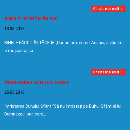
Citeste mai mult
BINELE FĂCUT ÎN TĂCERE
13.06.2018
BINELE FĂCUT ÎN TĂCERE „Dar un om, numit Anania, a vândut
o moșioară, cu…
Citeste mai mult
ÎNTRISTAREA DUHULUI SFÂNT
25.05.2018
Întristarea Duhului Sfânt ”Să nu întristați pe Duhul Sfânt al lui
Dumnezeu, prin care…