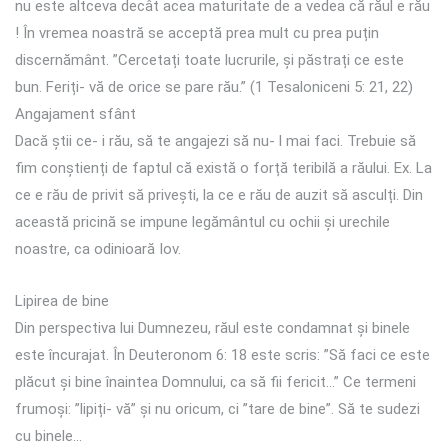
nu este altceva decât acea maturitate de a vedea că răul e rău
! În vremea noastră se acceptă prea mult cu prea puțin
discernământ. ”Cercetați toate lucrurile, și păstrați ce este
bun. Feriți- vă de orice se pare rău.” (1 Tesaloniceni 5: 21, 22)
Angajament sfânt
Dacă știi ce- i rău, să te angajezi să nu- l mai faci. Trebuie să
fim conștienți de faptul că există o forță teribilă a răului. Ex. La
ce e rău de privit să privești, la ce e rău de auzit să asculți. Din
această pricină se impune legământul cu ochii și urechile
noastre, ca odinioară Iov.
Lipirea de bine
Din perspectiva lui Dumnezeu, răul este condamnat și binele
este încurajat. În Deuteronom 6: 18 este scris: ”Să faci ce este
plăcut și bine înaintea Domnului, ca să fii fericit…” Ce termeni
frumoși: ”lipiți- vă” și nu oricum, ci ”tare de bine”. Să te sudezi
cu binele…