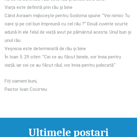
Viața este definită prin rău și bine
Când Avraam mijlocește pentru Sodoma spune: ”Vei nimici Tu
oare și pe cel bun împreună cu cel rău ?” Două cuvinte scurte
adună în ele felul de viață avut pe pământul acesta. Unul bun și
unul rău.
Veșnicia este determinată de rău și bine
În Ioan 5: 29 citim: ”Cei ce au făcut binele, vor învia pentru
viață; iar cei ce au făcut răul, vor învia pentru judecată.”
Fiți oameni buni,
Pastor Ioan Cocirteu
Ultimele postari