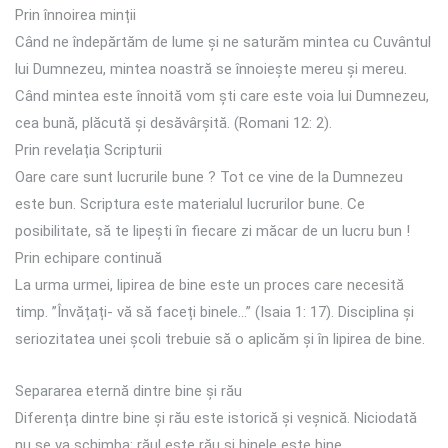
Prin înnoirea minții
Când ne îndepărtăm de lume și ne saturăm mintea cu Cuvântul
lui Dumnezeu, mintea noastră se înnoiește mereu și mereu.
Când mintea este înnoită vom ști care este voia lui Dumnezeu,
cea bună, plăcută și desăvârșită. (Romani 12: 2).
Prin revelația Scripturii
Oare care sunt lucrurile bune ? Tot ce vine de la Dumnezeu
este bun. Scriptura este materialul lucrurilor bune. Ce
posibilitate, să te lipești în fiecare zi măcar de un lucru bun !
Prin echipare continuă
La urma urmei, lipirea de bine este un proces care necesită
timp. ”Învățați- vă să faceți binele…” (Isaia 1: 17). Disciplina și
seriozitatea unei școli trebuie să o aplicăm și în lipirea de bine.
Separarea eternă dintre bine și rău
Diferența dintre bine și rău este istorică și veșnică. Niciodată
nu se va schimba: răul este rău și binele este bine.