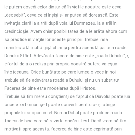
le putem dovedi celor din jur că în vieţile noastre este ceva
„deosebit”, ceva ce ei înşişi s- ar putea să dorească. Este
invitaţia clară la a trăi după voia lui Dumnezeu, la a trăi în
credincioşie. Avem chiar posibilitatea de a le arăta altora cum
să practice în vieţile lor aceste principii. Trebuie însă
manifestată multă grijă chiar şi pentru această parte a roadei
Duhului Sfânt. Adevărata facere de bine este „roada Duhului”, şi
efortul de a o realiza prin propria noastră putere va eşua
întotdeauna. Orice bunătate pe care lumea o vede în noi
trebuie să fie adevărata roadă a Duhului şi nu un substitut.
Facerea de bine este modelarea după Hristos.
Trebuie să fim mereu conştienţi de faptul că Diavolul poate lua
orice efort uman şi- l poate converti pentru a- şi atinge
propriile lui scopuri cu el. Numai Duhul poate produce roada
facerii de bine care să reziste oricărui test. Dacă vrem să fim
motivaţi spre aceasta, facerea de bine este exprimată prin