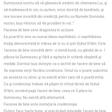
Dumnezeul nostru să vă găsească vrednici de chemarea Lui, şi
să împlinească în voi, cu putere, orice dorinţă de bunătate, şi
rice lucrare izvorâtă din credinţă, pentru ca Numele Domnului
nostru Isus Hristos să fie proslăvit în voi…”
Facerea de bine este dragostea în acţiune.
Ea poartă în sine nu numai ideea neprihănirii, ci neprihănirea
însăşi demonstrată în trăirea de zi cu zi prin Duhul Sfânt. Este
facerea de bine izvorâtă dintr- o inimă bună, cu gândul de a- I
plăcea lui Dumnezeu şi fără a aştepta în schimb răsplată şi
medalii. Domnul Isus doreşte ca o astfel de facere de bine să
fie expresia vieţii fiecărui credincios. Omul nu o poate substitui
pe aceasta cu nimic şi nu există artist care să o poată imita.
Ca şi credincioşi trebuie să păşim în ritmul dictat de Duhul
Sfânt, urmând paşii facerii de bine, ceea ce Îi place lui
Dumnezeu. Nu există altă alternativă.
Facerea de bine este invitaţia la credincioşie.
Putem face fapte bune, şi practicând principiile facerii de bine