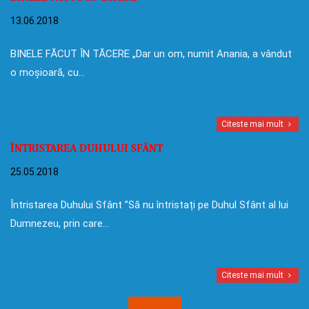
13.06.2018
BINELE FĂCUT ÎN TĂCERE „Dar un om, numit Anania, a vândut
o moșioară, cu…
Citeste mai mult
ÎNTRISTAREA DUHULUI SFÂNT
25.05.2018
Întristarea Duhului Sfânt ”Să nu întristați pe Duhul Sfânt al lui
Dumnezeu, prin care…
Citeste mai mult