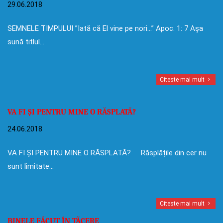
29.06.2018
SEMNELE TIMPULUI ”Iată că El vine pe nori…” Apoc. 1: 7 Așa
sună titlul…
Citeste mai mult
VA FI ȘI PENTRU MINE O RĂSPLATĂ?
24.06.2018
VA FI ȘI PENTRU MINE O RĂSPLATĂ? Răsplățile din cer nu
sunt limitate…
Citeste mai mult
BINELE FĂCUT ÎN TĂCERE