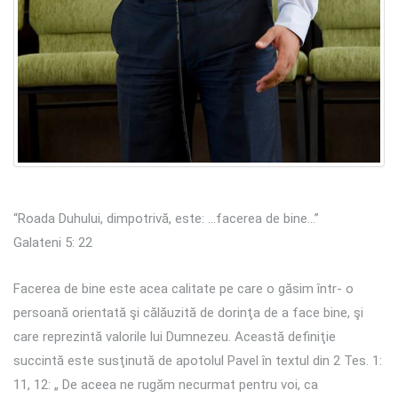
“Roada Duhului, dimpotrivă, este: …facerea de bine…”
Galateni 5: 22
Facerea de bine este acea calitate pe care o găsim într- o
persoană orientată şi călăuzită de dorinţa de a face bine, şi
care reprezintă valorile lui Dumnezeu. Această definiţie
succintă este susţinută de apotolul Pavel în textul din 2 Tes. 1:
11, 12: „ De aceea ne rugăm necurmat pentru voi, ca