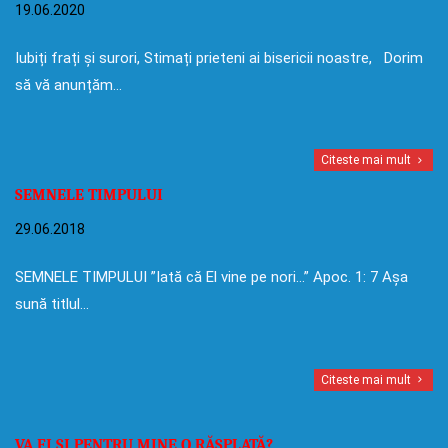
19.06.2020
Iubiți frați și surori, Stimați prieteni ai bisericii noastre, Dorim
să vă anunțăm…
Citeste mai mult
SEMNELE TIMPULUI
29.06.2018
SEMNELE TIMPULUI ”Iată că El vine pe nori…” Apoc. 1: 7 Așa
sună titlul…
Citeste mai mult
VA FI ȘI PENTRU MINE O RĂSPLATĂ?