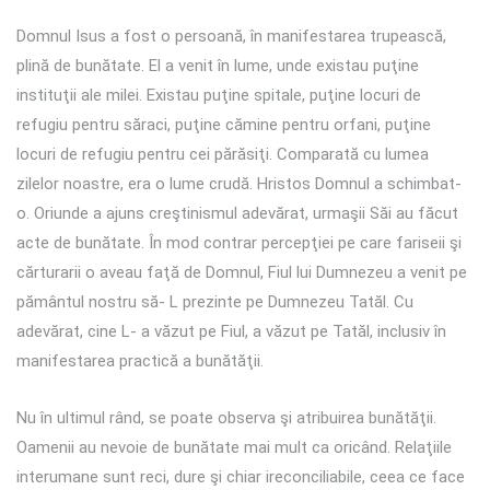
Domnul Isus a fost o persoană, în manifestarea trupească,
plină de bunătate. El a venit în lume, unde existau puţine
instituţii ale milei. Existau puţine spitale, puţine locuri de
refugiu pentru săraci, puţine cămine pentru orfani, puţine
locuri de refugiu pentru cei părăsiţi. Comparată cu lumea
zilelor noastre, era o lume crudă. Hristos Domnul a schimbat-
o. Oriunde a ajuns creştinismul adevărat, urmaşii Săi au făcut
acte de bunătate. În mod contrar percepţiei pe care fariseii şi
cărturarii o aveau faţă de Domnul, Fiul lui Dumnezeu a venit pe
pământul nostru să- L prezinte pe Dumnezeu Tatăl. Cu
adevărat, cine L- a văzut pe Fiul, a văzut pe Tatăl, inclusiv în
manifestarea practică a bunătăţii.
Nu în ultimul rând, se poate observa şi atribuirea bunătăţii.
Oamenii au nevoie de bunătate mai mult ca oricând. Relaţiile
interumane sunt reci, dure şi chiar ireconciliabile, ceea ce face