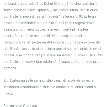
ca bunătatea produsă de Duhul Sfânt, să fie chiar soluţia la
toate acestea. Pavel spunea: „Căci roada luminii stă în orice
bunătate, în neprihănire şi în adevăr.” (Efeseni 5: 9). Este un
proces de dobândire a bunătăţii: Duhul Sfânt regenerează
inima unui om, apoi locuieşte în ea în toată plinătatea,
producând roadele neprihănirii. Nu ne naştem buni, ci
dimpotrivă, venim pe pământul acesta cu o natură extrem de
rea. Bunătatea este efectul intervenţiei supranaturale în omul
natural, aşa încât el creşte în asemănarea cu Domnul Isus. Prin
bunătate, noi dezvoltăm relaţii sănătoase cu Dumnezeu şi cu
semenii.
Bunătatea nu este semnul slăbiciunii, dimpotrivă, ea este
îmbinarea armonioasă a tăriei de caracter cu duhul blând şi
milos.
Pastor Ioan Cocîrţeu