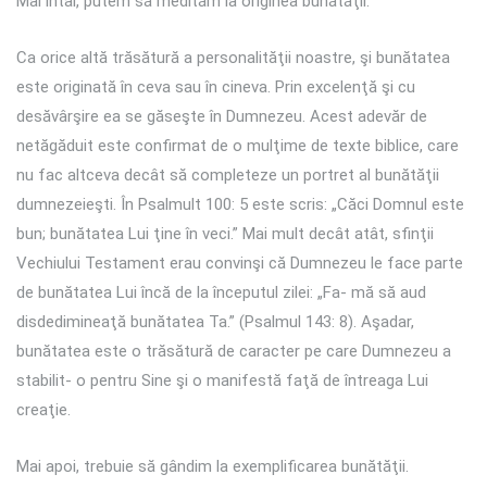
Mai întâi, putem să medităm la originea bunătăţii.
Ca orice altă trăsătură a personalităţii noastre, şi bunătatea
este originată în ceva sau în cineva. Prin excelenţă şi cu
desăvârşire ea se găseşte în Dumnezeu. Acest adevăr de
netăgăduit este confirmat de o mulţime de texte biblice, care
nu fac altceva decât să completeze un portret al bunătăţii
dumnezeieşti. În Psalmult 100: 5 este scris: „Căci Domnul este
bun; bunătatea Lui ţine în veci.” Mai mult decât atât, sfinţii
Vechiului Testament erau convinşi că Dumnezeu le face parte
de bunătatea Lui încă de la începutul zilei: „Fa- mă să aud
disdedimineaţă bunătatea Ta.” (Psalmul 143: 8). Aşadar,
bunătatea este o trăsătură de caracter pe care Dumnezeu a
stabilit- o pentru Sine şi o manifestă faţă de întreaga Lui
creaţie.
Mai apoi, trebuie să gândim la exemplificarea bunătăţii.