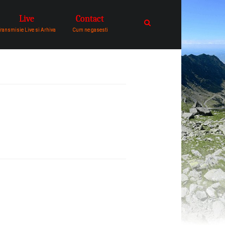
Live
Contact
catre comunitatea de oameni in
ransmisie Live si Arhiva
Cum ne gasesti