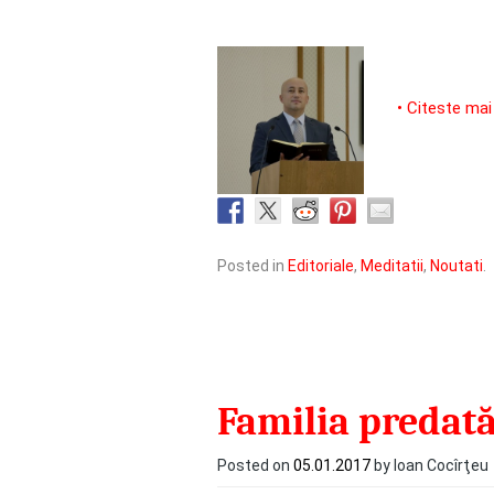
• Citeste mai
Posted in
Editoriale
,
Meditatii
,
Noutati
.
Familia predat
Posted on
05.01.2017
by Ioan Cocîrţeu