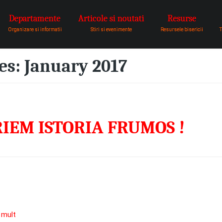
Departamente
Articole si noutati
Resurse
pentru a fi vocea lui Dumnezeu 
Organizare si informatii
Stiri si evenimente
Resursele bisericii
T
es:
January 2017
RIEM ISTORIA FRUMOS !
 mult