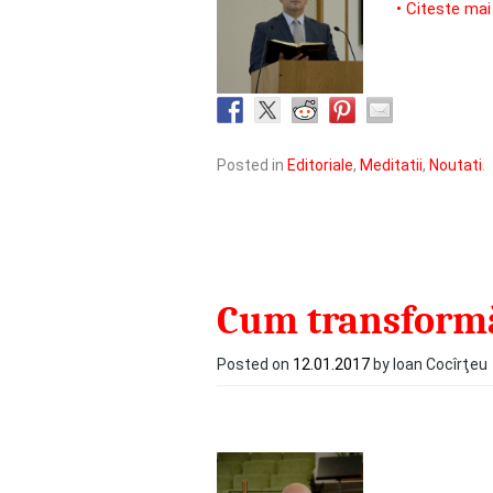
• Citeste mai
Posted in
Editoriale
,
Meditatii
,
Noutati
.
Cum transformă
Posted on
12.01.2017
by Ioan Cocîrţeu