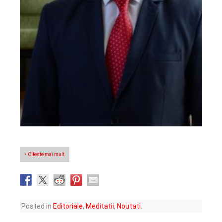
• Citeste mai mult
Posted in
Editoriale
,
Meditatii
,
Noutati
.