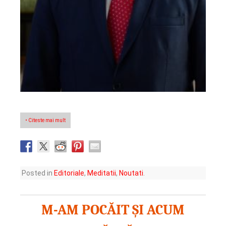
• Citeste mai mult
Posted in
Editoriale
,
Meditatii
,
Noutati
.
M-AM POCĂIT ȘI ACUM