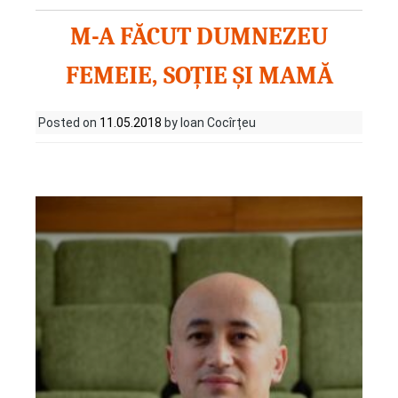
M-A FĂCUT DUMNEZEU
FEMEIE, SOȚIE ȘI MAMĂ
Posted on
11.05.2018
by Ioan Cocîrțeu