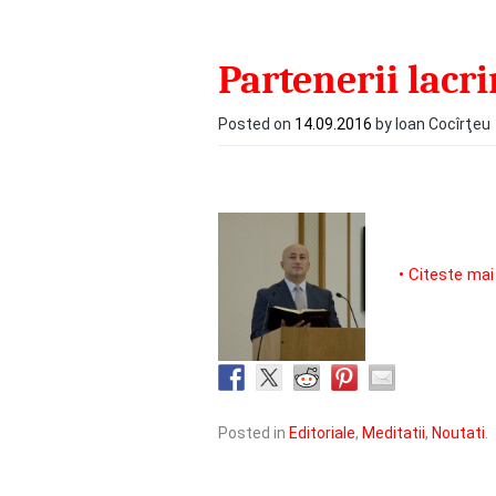
Partenerii lacr
Posted on
14.09.2016
by Ioan Cocîrţeu
• Citeste mai
Posted in
Editoriale
,
Meditatii
,
Noutati
.