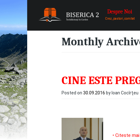
Skip to primary content
Skip to secondary content
Biserica 2
Main menu
Despre Noi
Biserica Baptista Nr. 2 exista 
Crez, pastori, comitet
mijlocul careia am fost asezati.
Monthly Archiv
CINE ESTE PREG
Posted on
30.09.2016
by Ioan Cocîrţeu
• Citeste mai