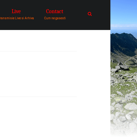
Live
Contact
catre comunitatea de oameni in
ransmisie Live si Arhiva
Cum ne gasesti