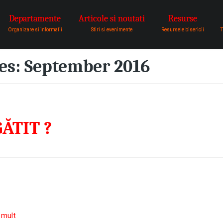
Departamente
Articole si noutati
Resurse
pentru a fi vocea lui Dumnezeu 
Organizare si informatii
Stiri si evenimente
Resursele bisericii
T
es:
September 2016
ĂTIT ?
 mult