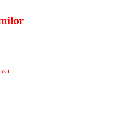
imilor
 mult