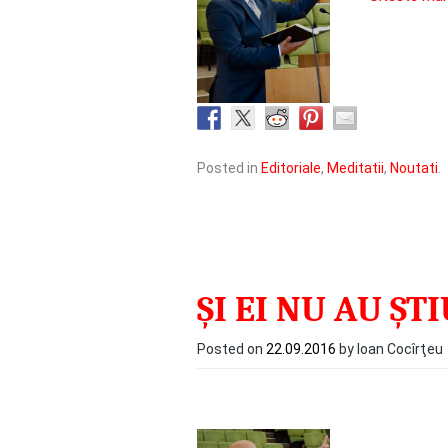
Posted in
Editoriale
,
Meditatii
,
Noutati
.
ȘI EI NU AU ȘT
Posted on
22.09.2016
by Ioan Cocîrţeu