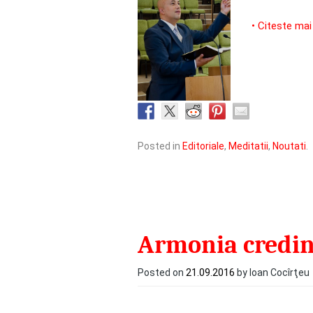
• Citeste mai
Posted in
Editoriale
,
Meditatii
,
Noutati
.
Armonia credin
Posted on
21.09.2016
by Ioan Cocîrţeu