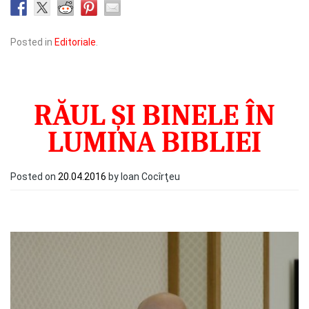
Posted in
Editoriale
.
RĂUL ȘI BINELE ÎN
LUMINA BIBLIEI
Posted on
20.04.2016
by Ioan Cocîrţeu