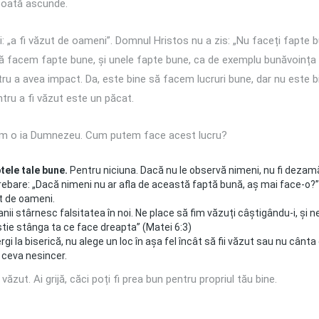
poată ascunde.
ei: „a fi văzut de oameni”. Domnul Hristos nu a zis: „Nu faceți fapte b
ă facem fapte bune, și unele fapte bune, ca de exemplu bunăvoința ar
ru a avea impact. Da, este bine să facem lucruri bune, dar nu este b
ntru a fi văzut este un păcat.
s cum o ia Dumnezeu. Cum putem face acest lucru?
ptele tale bune.
Pentru niciuna. Dacă nu le observă nimeni, nu fi dezamăg
bare: „Dacă nimeni nu ar afla de această faptă bună, aș mai face-o?”
t de oameni.
nii stârnesc falsitatea în noi. Ne place să fim văzuți câștigându-i, și n
știe stânga ta ce face dreapta” (Matei 6:3)
i la biserică, nu alege un loc în așa fel încât să fii văzut sau nu cânta
 ceva nesincer.
 văzut. Ai grijă, căci poți fi prea bun pentru propriul tău bine.