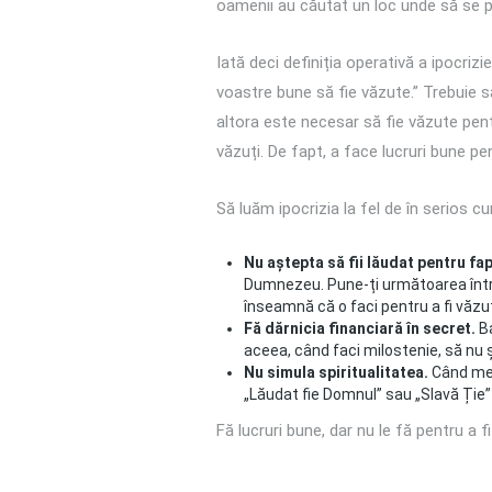
oamenii au căutat un loc unde să se 
Iată deci definiția operativă a ipocrizi
voastre bune să fie văzute.” Trebuie s
altora este necesar să fie văzute pent
văzuți. De fapt, a face lucruri bune pe
Să luăm ipocrizia la fel de în serio
Nu aștepta să fii lăudat pentru fa
Dumnezeu. Pune-ți următoarea între
înseamnă că o faci pentru a fi văzu
Fă dărnicia financiară în secret.
Ba
aceea, când faci milostenie, să nu 
Nu simula spiritualitatea.
Când merg
„Lăudat fie Domnul” sau „Slavă Ție”
Fă lucruri bune, dar nu le fă pentru a fi