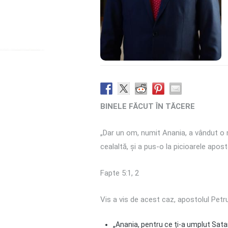
BINELE FĂCUT ÎN TĂCERE
„Dar un om, numit Anania, a vândut o mo
cealaltă, și a pus-o la picioarele aposto
Fapte 5:1, 2
Vis a vis de acest caz, apostolul Petru
„Anania, pentru ce ți-a umplut Satan