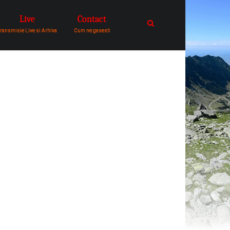
Live
Contact
catre comunitatea de oameni in
ransmisie Live si Arhiva
Cum ne gasesti