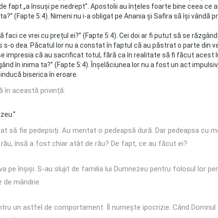
 fapt „a însuși pe nedrept”. Apostolii au înțeles foarte bine ceea ce au
a?” (Fapte 5:4). Nimeni nu i-a obligat pe Anania și Safira să își vândă 
ă faci ce vrei cu prețul ei?” (Fapte 5:4). Cei doi ar fi putut să se răzg
s-o dea. Păcatul lor nu a constat în faptul că au păstrat o parte din ven
 impresia că au sacrificat totul, fără ca în realitate să fi făcut acest l
nd în inima ta?” (Fapte 5:4). Înșelăciunea lor nu a fost un act impulsiv
inducă biserica în eroare.
ă în această privință:
zeu.”
ritat să fie pedepsiți. Au meritat o pedeapsă dură. Dar pedeapsa cu 
rău, însă a fost chiar atât de rău? De fapt, ce au făcut ei?
a pe înșiși. S-au slujit de familia lui Dumnezeu pentru folosul lor p
e de mândrie.
tru un astfel de comportament. Îl numește ipocrizie. Când Domnul I