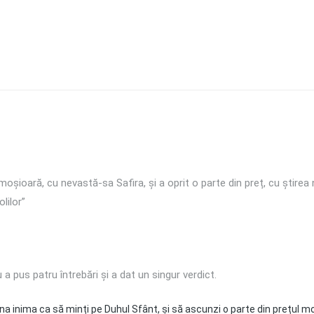
șioară, cu nevastă-sa Safira, și a oprit o parte din preț, cu știrea 
lilor”
 a pus patru întrebări și a dat un singur verdict.
a inima ca să minți pe Duhul Sfânt, și să ascunzi o parte din prețul mo