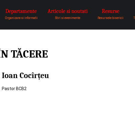
Departamente
Articole si noutati
Resurse
pentru a fi vocea lui Dumnezeu 
Organizare si informatii
Stiri si evenimente
Resursele bisericii
T
ÎN TĂCERE
Ioan Cocîrțeu
Pastor BCB2