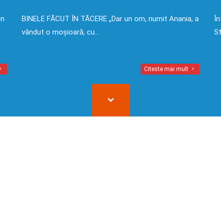
in
BINELE FĂCUT ÎN TĂCERE „Dar un om, numit Anania, a
În
vândut o moșioară, cu…
Sf
Citeste mai mult