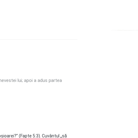
nevestei lui; apoi a adus partea
șioarei?” (Fapte 5:3). Cuvântul „să