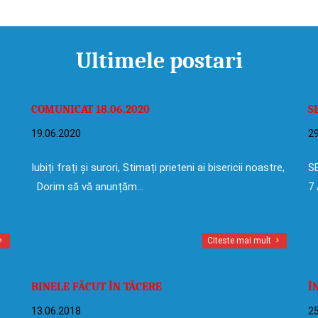
Ultimele postari
COMUNICAT 18.06.2020
S
19.06.2020
29
Iubiți frați și surori, Stimați prieteni ai bisericii noastre,
SE
Dorim să vă anunțăm…
7 
Citeste mai mult
BINELE FĂCUT ÎN TĂCERE
Î
13.06.2018
25