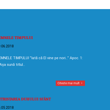
EMNELE TIMPULUI
.06.2018
MNELE TIMPULUI ”Iată că El vine pe nori…” Apoc. 1:
Așa sună titlul…
Citeste mai mult
NTRISTAREA DUHULUI SFÂNT
.05.2018