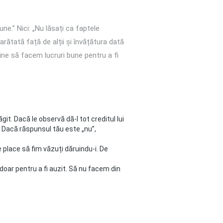
une.” Nici: „Nu lăsați ca faptele
ătată față de alții și învățătura dată
ine să facem lucruri bune pentru a fi
it. Dacă le observă dă-I tot creditul lui
 Dacă răspunsul tău este „nu”,
e place să fim văzuți dăruindu-i. De
 doar pentru a fi auzit. Să nu facem din