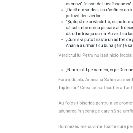
ascunzi” folosit de Luca înseamnă de
„Dacă n-o vindeai, nu rămânea ea a t
potrivit deciziei lor.
”Și, după ce ai vândut-o, nu puteai s
să schimbe suma pe care ar fi decis 
dăruit întreaga sumă. Au vrut să lase
„Cum s-a putut naște un astfel de gâ
Anania a urmărit cu bună știință să 
Verdictul lui Petru nu lasă nicio îndoial
„N-ai mințit pe oameni, ci pe Dumne
Fără îndoială, Anania și Safira au me
faptei lor? Ceea ce au făcut ei a fost 
Au folosit biserica pentru a se promov
adunarea în scena pe care să se umfl
Dumnezeu are cuvinte foarte dure pen