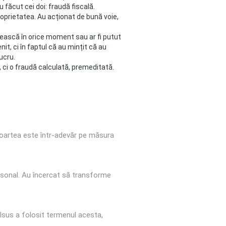
 făcut cei doi: fraudă fiscală.
proprietatea. Au acționat de bună voie,
ândească în orice moment sau ar fi putut
it, ci în faptul că au mințit că au
ucru.
, ci o fraudă calculată, premeditată.
moartea este într-adevăr pe măsura
ersonal. Au încercat să transforme
sus a folosit termenul acesta,