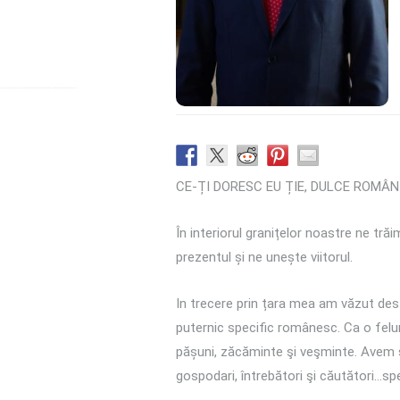
CE-ȚI DORESC EU ȚIE, DULCE ROMÂNI
În interiorul granițelor noastre ne tră
prezentul și ne unește viitorul.
In trecere prin țara mea am văzut dest
puternic specific românesc. Ca o felur
pășuni, zăcăminte şi veşminte. Avem simț
gospodari, întrebători şi căutători…sp