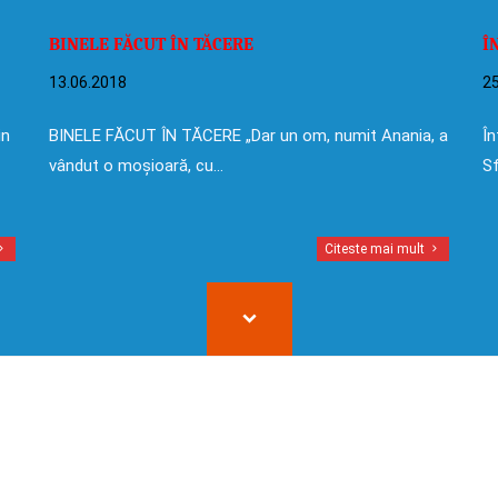
BINELE FĂCUT ÎN TĂCERE
Î
13.06.2018
25
in
BINELE FĂCUT ÎN TĂCERE „Dar un om, numit Anania, a
În
vândut o moșioară, cu…
Sf
Citeste mai mult