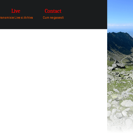
Live
Contact
catre comunitatea de oameni in
ransmisie Live si Arhiva
Cum ne gasesti