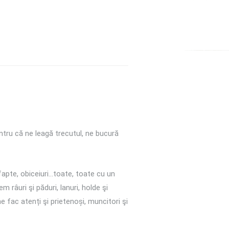
entru că ne leagă trecutul, ne bucură
fapte, obiceiuri…toate, toate cu un
râuri şi păduri, lanuri, holde şi
ne fac atenți şi prietenoși, muncitori şi