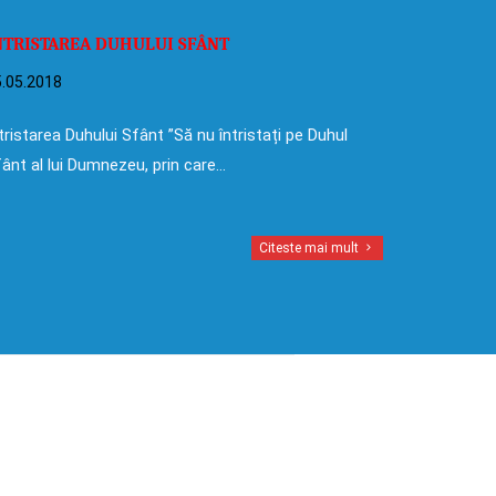
NTRISTAREA DUHULUI SFÂNT
.05.2018
tristarea Duhului Sfânt ”Să nu întristați pe Duhul
ânt al lui Dumnezeu, prin care…
Citeste mai mult