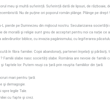
ul meu şi multă suferință. Suferință dată de lipsuri, de războaie, d
tdecembristă. Nu de puține ori poporul român plânge. Plânge pe drept 
u-L pierde pe Dumnezeu din mijlocul nostru. Secularizarea societății
e de morală şi religie sunt greu de acceptat pentru noi ca nație ce a
 adevărurilor biblice, cu invazia pagânismului, cu legiferarea păcatulu
ută în fibra familiei. Copii abandonați, parteneri înșelați şi părăsiți, 
Familii slabe nasc societăți slabe. România are nevoie de familii ca a
şi faptele lor. Putem reuși ca țară prin reuşita familiilor din țară.
ruri mari pentru țară:
e şi demagogie.
spre legile Tale.
liei cu fapte şi crez.