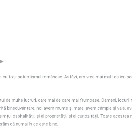
E!
im cu toții patriotismul românesc. Astăzi, am vrea mai mult ca ieri p
ul de multe lucruri, care mai de care mai frumoase. Oameni, locuri, 
ită binecuvântare, noi avem munte şi mare, avem câmpie şi vale, avem 
ul ospitalității, şi al proprietății, şi al curiozității. Toate acestea 
erăm că numai în ce este bine.