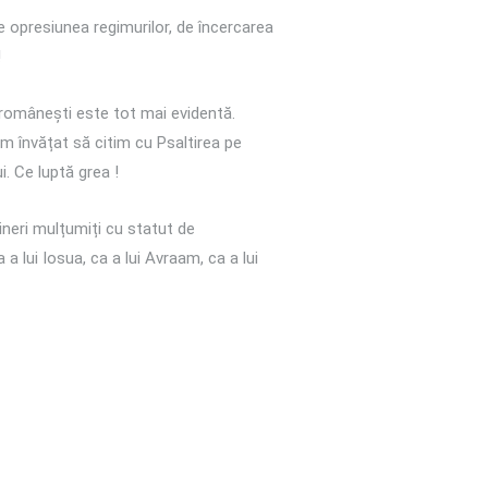
e opresiunea regimurilor, de încercarea
!
 românești este tot mai evidentă.
m învățat să citim cu Psaltirea pe
i. Ce luptă grea !
tineri mulțumiți cu statut de
 lui Iosua, ca a lui Avraam, ca a lui