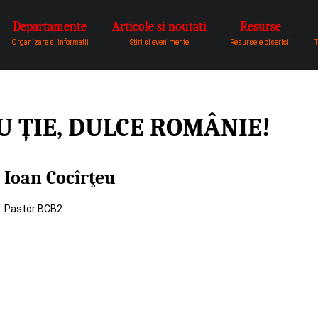
Departamente
Articole si noutati
Resurse
pentru a fi vocea lui Dumnezeu 
Organizare si informatii
Stiri si evenimente
Resursele bisericii
T
EU ȚIE, DULCE ROMÂNIE!
Ioan Cocîrţeu
Pastor BCB2