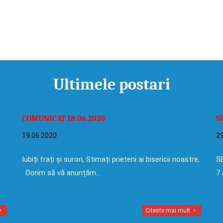
Ultimele postari
COMUNICAT 18.06.2020
S
19.06.2020
29
Iubiți frați și surori, Stimați prieteni ai bisericii noastre,
SE
Dorim să vă anunțăm…
7 
Citeste mai mult