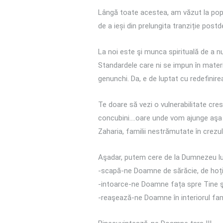
Lângă toate acestea, am văzut la popor
de a ieși din prelungita tranziție pos
La noi este şi munca spirituală de a n
Standardele care ni se impun în materi
genunchi. Da, e de luptat cu redefinirea
Te doare să vezi o vulnerabilitate cresc
concubini….oare unde vom ajunge aşa ? 
Zaharia, familii nestrămutate în crezul 
Aşadar, putem cere de la Dumnezeu luc
-scapă-ne Doamne de sărăcie, de hoți
-intoarce-ne Doamne fața spre Tine şi 
-reaşează-ne Doamne în interiorul fami