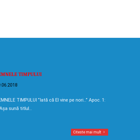
EMNELE TIMPULUI
.06.2018
MNELE TIMPULUI ”Iată că El vine pe nori…” Apoc. 1:
Așa sună titlul…
Citeste mai mult