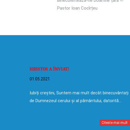
Binecuvintează-ne Doamne țara !!!
Pastor Ioan Cocîrțeu
HRISTOS A ÎNVIAT!
01.05.2021
Iubiți creștini, Suntem mai mult decât binecuvântați
de Dumnezeul cerului și al pământului, datorită…
Citeste mai mult