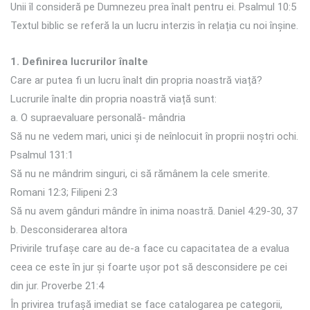
Unii îl consideră pe Dumnezeu prea înalt pentru ei. Psalmul 10:5
Textul biblic se referă la un lucru interzis în relația cu noi înșine.
1. Definirea lucrurilor înalte
Care ar putea fi un lucru înalt din propria noastră viață?
Lucrurile înalte din propria noastră viață sunt:
a. O supraevaluare personală- mândria
Să nu ne vedem mari, unici și de neînlocuit în proprii noștri ochi.
Psalmul 131:1
Să nu ne mândrim singuri, ci să rămânem la cele smerite.
Romani 12:3; Filipeni 2:3
Să nu avem gânduri mândre în inima noastră. Daniel 4:29-30, 37
b. Desconsiderarea altora
Privirile trufașe care au de-a face cu capacitatea de a evalua
ceea ce este în jur și foarte ușor pot să desconsidere pe cei
din jur. Proverbe 21:4
În privirea trufașă imediat se face catalogarea pe categorii,