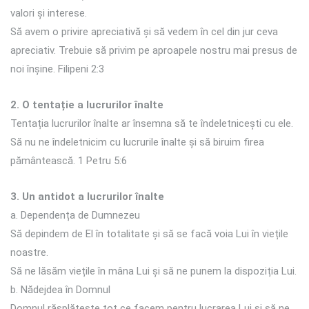
valori și interese.
Să avem o privire apreciativă și să vedem în cel din jur ceva
apreciativ. Trebuie să privim pe aproapele nostru mai presus de
noi înșine. Filipeni 2:3
2. O tentație a lucrurilor înalte
Tentația lucrurilor înalte ar însemna să te îndeletnicești cu ele.
Să nu ne îndeletnicim cu lucrurile înalte și să biruim firea
pământească. 1 Petru 5:6
3. Un antidot a lucrurilor înalte
a. Dependența de Dumnezeu
Să depindem de El în totalitate și să se facă voia Lui în viețile
noastre.
Să ne lăsăm viețile în mâna Lui și să ne punem la dispoziția Lui.
b. Nădejdea în Domnul
Domnul răsplătește tot ce facem pentru lucrarea Lui și să ne