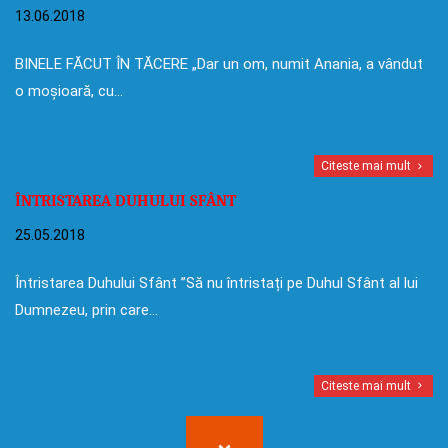
13.06.2018
BINELE FĂCUT ÎN TĂCERE „Dar un om, numit Anania, a vândut
o moșioară, cu…
Citeste mai mult
ÎNTRISTAREA DUHULUI SFÂNT
25.05.2018
Întristarea Duhului Sfânt ”Să nu întristați pe Duhul Sfânt al lui
Dumnezeu, prin care…
Citeste mai mult