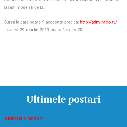
lăsăm modelați de El.
Sursa la care poate fi accesata predica:
http://adm.infoo.tv/
…/vineri-29-martie-2013-seara-15-dec-20…
Ultimele postari
HRISTOS A ÎNVIAT!