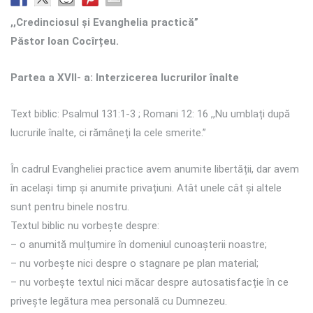
,,Credinciosul și Evanghelia practică”
Păstor Ioan Cocîrțeu.
Partea a XVII- a: Interzicerea lucrurilor înalte
Text biblic: Psalmul 131:1-3 ; Romani 12: 16 ,,Nu umblați după
lucrurile înalte, ci rămâneți la cele smerite.”
În cadrul Evangheliei practice avem anumite libertății, dar avem
în același timp și anumite privațiuni. Atât unele cât și altele
sunt pentru binele nostru.
Textul biblic nu vorbește despre:
– o anumită mulțumire în domeniul cunoașterii noastre;
– nu vorbește nici despre o stagnare pe plan material;
– nu vorbește textul nici măcar despre autosatisfacție în ce
privește legătura mea personală cu Dumnezeu.