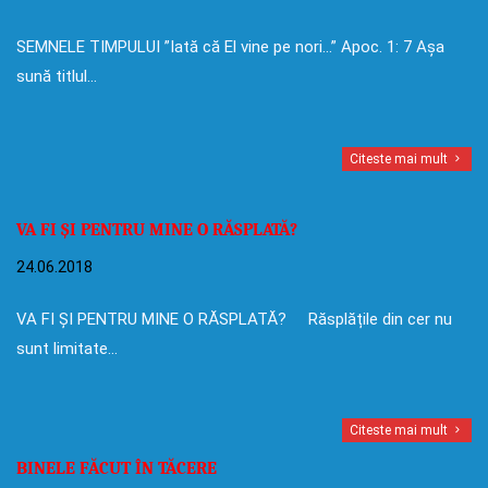
SEMNELE TIMPULUI ”Iată că El vine pe nori…” Apoc. 1: 7 Așa
sună titlul…
Citeste mai mult
VA FI ȘI PENTRU MINE O RĂSPLATĂ?
24.06.2018
VA FI ȘI PENTRU MINE O RĂSPLATĂ? Răsplățile din cer nu
sunt limitate…
Citeste mai mult
BINELE FĂCUT ÎN TĂCERE