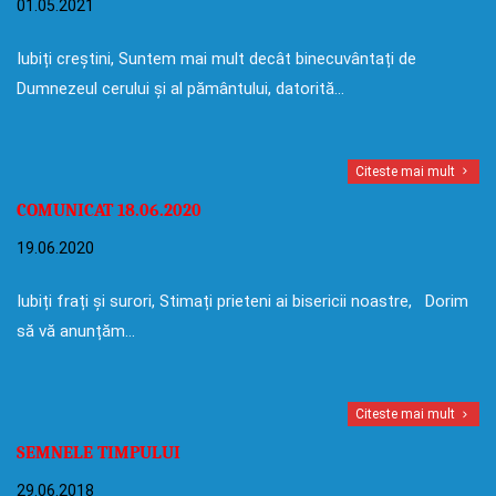
01.05.2021
Iubiți creștini, Suntem mai mult decât binecuvântați de
Dumnezeul cerului și al pământului, datorită…
Citeste mai mult
COMUNICAT 18.06.2020
19.06.2020
Iubiți frați și surori, Stimați prieteni ai bisericii noastre, Dorim
să vă anunțăm…
Citeste mai mult
SEMNELE TIMPULUI
29.06.2018