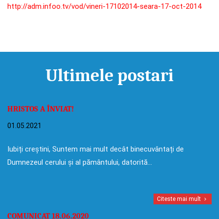
http://adm.infoo.tv/vod/vineri-17102014-seara-17-oct-2014
Ultimele postari
HRISTOS A ÎNVIAT!
01.05.2021
Iubiți creștini, Suntem mai mult decât binecuvântați de
Dumnezeul cerului și al pământului, datorită…
Citeste mai mult
COMUNICAT 18.06.2020