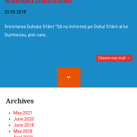
ÎNTRISTAREA DUHULUI SFÂNT
25.05.2018
Întristarea Duhului Sfânt ”Să nu întristați pe Duhul Sfânt al lui
Dumnezeu, prin care…
Citeste mai mult
Archives
May 2021
June 2020
June 2018
May 2018