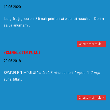
19.06.2020
Iubiți frați și surori, Stimați prieteni ai bisericii noastre, Dorim
să vă anunțăm…
Citeste mai mult
SEMNELE TIMPULUI
29.06.2018
SEMNELE TIMPULUI ”Iată că El vine pe nori…” Apoc. 1: 7 Așa
sună titlul…
Citeste mai mult