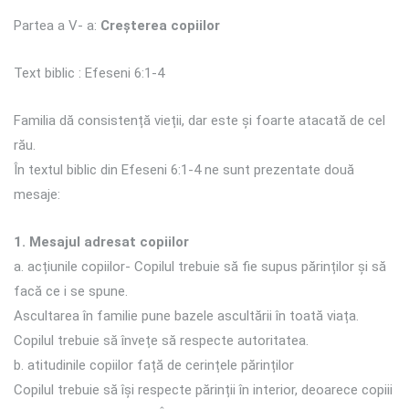
Partea a V- a:
Creșterea copiilor
Text biblic : Efeseni 6:1-4
Familia dă consistență vieții, dar este și foarte atacată de cel
rău.
În textul biblic din Efeseni 6:1-4 ne sunt prezentate două
mesaje:
1. Mesajul adresat copiilor
a. acțiunile copiilor- Copilul trebuie să fie supus părinților și să
facă ce i se spune.
Ascultarea în familie pune bazele ascultării în toată viața.
Copilul trebuie să învețe să respecte autoritatea.
b. atitudinile copiilor față de cerințele părinților
Copilul trebuie să își respecte părinții în interior, deoarece copiii