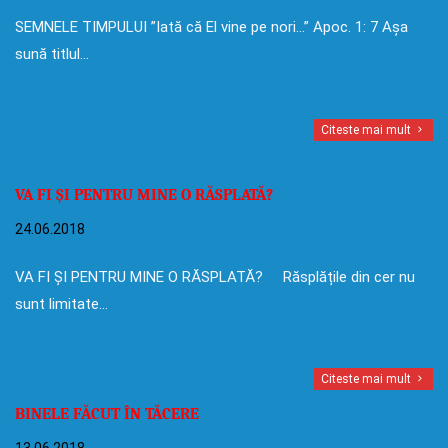
SEMNELE TIMPULUI ”Iată că El vine pe nori…” Apoc. 1: 7 Așa
sună titlul…
Citeste mai mult
VA FI ȘI PENTRU MINE O RĂSPLATĂ?
24.06.2018
VA FI ȘI PENTRU MINE O RĂSPLATĂ? Răsplățile din cer nu
sunt limitate…
Citeste mai mult
BINELE FĂCUT ÎN TĂCERE
13.06.2018