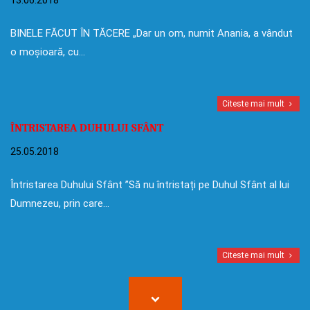
BINELE FĂCUT ÎN TĂCERE „Dar un om, numit Anania, a vândut
o moșioară, cu…
Citeste mai mult
ÎNTRISTAREA DUHULUI SFÂNT
25.05.2018
Întristarea Duhului Sfânt ”Să nu întristați pe Duhul Sfânt al lui
Dumnezeu, prin care…
Citeste mai mult