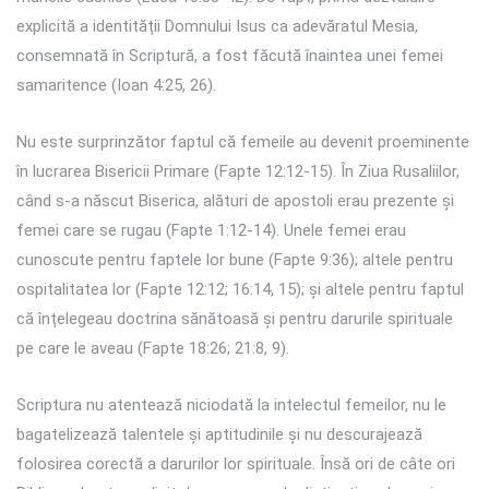
explicită a identității Domnului Isus ca adevăratul Mesia,
consemnată în Scriptură, a fost făcută înaintea unei femei
samaritence (Ioan 4:25, 26).
Nu este surprinzător faptul că femeile au devenit proeminente
în lucrarea Bisericii Primare (Fapte 12:12-15). În Ziua Rusaliilor,
când s-a născut Biserica, alături de apostoli erau prezente și
femei care se rugau (Fapte 1:12-14). Unele femei erau
cunoscute pentru faptele lor bune (Fapte 9:36); altele pentru
ospitalitatea lor (Fapte 12:12; 16:14, 15); și altele pentru faptul
că înțelegeau doctrina sănătoasă și pentru darurile spirituale
pe care le aveau (Fapte 18:26; 21:8, 9).
Scriptura nu atentează niciodată la intelectul femeilor, nu le
bagatelizează talentele și aptitudinile și nu descurajează
folosirea corectă a darurilor lor spirituale. Însă ori de câte ori