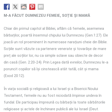
M-A FĂCUT DUMNEZEU FEMEIE, SOȚIE ȘI MAMĂ
Chiar din primul capitol al Bibliei, aflăm că femeile, asemenea
bărbaților, poartă însemnul chipului lui Dumnezeu (Gen.1:27). Ele
joacă un rol proeminent în numeroase narațiuni cheie din Biblie.
Soțiile sunt văzute ca partenere venerate și tovarășe de mare
preț ale soților lor, nu ca simple sclave sau obiecte de decor
din casă (Gen. 2:20-24). Prin Legea dată evreilor, Dumnezeu le-a
poruncit copiilor să își cinstească atât tatăl, cât și mama
(Exod 20:12).
În viața socială și religioasă a lui Israel și a Bisericii Noului
Testament, femeile nu au fost niciodată împinse undeva în
fundal. Ele participau împreună cu bărbații la toate sărbătorile
religioase și actele de închinare publică ale lui Israel (Deut.