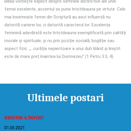
Biblia vorbește explicit despre semnele distinctive ale unei
femei excelente, accentul se pune întotdeauna pe virtute. Cele
mai însemnate femei din Scriptură au avut influență nu
datorită carierei lor, ci datorită caracterul lor. Excelența
feminină adevărată este întotdeauna exemplificată prin calități
morale și spirituale, și nu prin poziție socială, bogăție sau
aspect fizic. „…curăția nepieritoare a unui duh blând și liniștit
este de mare preț înaintea lui Dumnezeu” (1 Petru 3:3, 4).
Ultimele postari
HRISTOS A ÎNVIAT!
01.05.2021