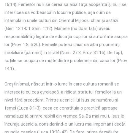
16:14). Femeilor nu li se cerea să aibă fața acoperită și nu li se
interzicea să vorbească în locurile publice, așa cum se
întâmplă în unele culturi din Orientul Mijlociu chiar și astăzi
(Gen. 12:14; 1 Sam. 1:12). Mamele (nu doar tații) aveau
responsabilități legate de educația copiilor și autoritate asupra
lor (Prov. 1:8; 6:20). Femeile puteau chiar să aibă proprietăți
imobiliare (pământ) în Israel (Num. 27:8; Prov. 31:16). De fapt,
soțiile se ocupau de multe dintre problemele din casa lor (Prov.
14:1).
Creștinismul, născut într-o lume în care cultura romană se
intersecta cu cea evreiască, a ridicat statutul femeilor la un
nivel fără precedent. Printre ucenicii lui Isus se numărau și
femei (Luca 8:1-3), ceea ce constituia o practică aproape
nemaiauzită printre rabinii din vremea Sa. Ba mai mult, Isus le
încuraja ucenicia, considerând-o un lucru mai important decât
muncile casnice (Luca 10:38-42). De fapt, prima dezvăluire