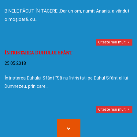
BINELE FĂCUT ÎN TĂCERE „Dar un om, numit Anania, a vândut
o moșioară, cu…
Citeste mai mult
ÎNTRISTAREA DUHULUI SFÂNT
25.05.2018
Întristarea Duhului Sfânt ”Să nu întristați pe Duhul Sfânt al lui
Dumnezeu, prin care…
Citeste mai mult