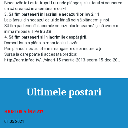
Binecuvântat este trupul Lui unde plânge și slujitorul și adunarea
ca să crească în asemănare cu El.
3. Să fim parteneri în lacrimile necazurilor Iov 2:11
La plânsul din necazul celui de lângă noi să plângem și noi.
Să fim parteneri în lacrimile necazurilor înseamnă și să avem o
inimă miloasă. 1 Petru 3:8
4. Să fim parteneri și în lacrimile despărțirii.
Domnul Isus a plâns la moartea lui Lazăr.
Prin plânsul nostru oferim mângâiere celor îndurerați.
Sursa la care poate fi accesata predica:
http://adm.infoo.tv/…/vineri-15-martie-2013-seara-15-dec-20…
Ultimele postari
HRISTOS A ÎNVIAT!
01.05.2021