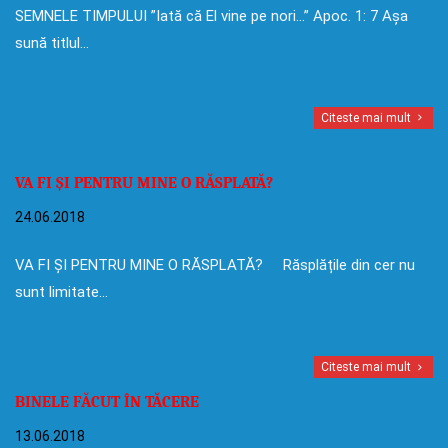
SEMNELE TIMPULUI ”Iată că El vine pe nori…” Apoc. 1: 7 Așa
sună titlul…
Citeste mai mult
VA FI ȘI PENTRU MINE O RĂSPLATĂ?
24.06.2018
VA FI ȘI PENTRU MINE O RĂSPLATĂ? Răsplățile din cer nu
sunt limitate…
Citeste mai mult
BINELE FĂCUT ÎN TĂCERE
13.06.2018