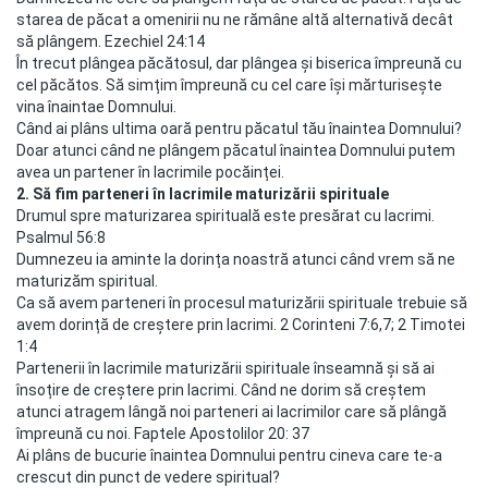
starea de păcat a omenirii nu ne rămâne altă alternativă decât
să plângem. Ezechiel 24:14
În trecut plângea păcătosul, dar plângea și biserica împreună cu
cel păcătos. Să simțim împreună cu cel care își mărturisește
vina înaintae Domnului.
Când ai plâns ultima oară pentru păcatul tău înaintea Domnului?
Doar atunci când ne plângem păcatul înaintea Domnului putem
avea un partener în lacrimile pocăinței.
2. Să fim parteneri în lacrimile maturizării spirituale
Drumul spre maturizarea spirituală este presărat cu lacrimi.
Psalmul 56:8
Dumnezeu ia aminte la dorința noastră atunci când vrem să ne
maturizăm spiritual.
Ca să avem parteneri în procesul maturizării spirituale trebuie să
avem dorință de creștere prin lacrimi. 2 Corinteni 7:6,7; 2 Timotei
1:4
Partenerii în lacrimile maturizării spirituale înseamnă și să ai
însoțire de creștere prin lacrimi. Când ne dorim să creștem
atunci atragem lângă noi parteneri ai lacrimilor care să plângă
împreună cu noi. Faptele Apostolilor 20: 37
Ai plâns de bucurie înaintea Domnului pentru cineva care te-a
crescut din punct de vedere spiritual?