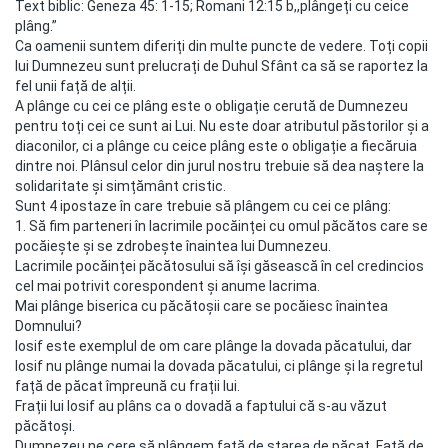
Text biblic: Geneza 45: 1-15; Romani 12:15 b,,plângeți cu ceice
plâng.”
Ca oamenii suntem diferiți din multe puncte de vedere. Toți copii
lui Dumnezeu sunt prelucrați de Duhul Sfânt ca să se raportez la
fel unii față de alții.
A plânge cu cei ce plâng este o obligație cerută de Dumnezeu
pentru toți cei ce sunt ai Lui. Nu este doar atributul păstorilor și a
diaconilor, ci a plânge cu ceice plâng este o obligație a fiecăruia
dintre noi. Plânsul celor din jurul nostru trebuie să dea naștere la
solidaritate și simțământ cristic.
Sunt 4 ipostaze în care trebuie să plângem cu cei ce plâng:
1. Să fim parteneri în lacrimile pocăinței cu omul păcătos care se
pocăiește și se zdrobește înaintea lui Dumnezeu.
Lacrimile pocăinței păcătosului să își găsească în cel credincios
cel mai potrivit corespondent și anume lacrima.
Mai plânge biserica cu păcătoșii care se pocăiesc înaintea
Domnului?
Iosif este exemplul de om care plânge la dovada păcatului, dar
Iosif nu plânge numai la dovada păcatului, ci plânge și la regretul
față de păcat împreună cu frații lui.
Frații lui Iosif au plâns ca o dovadă a faptului că s-au văzut
păcătoși.
Dumnezeu ne cere să plângem față de starea de păcat. Față de