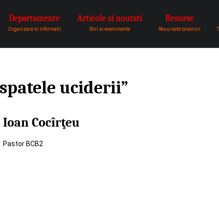
Departamente
Articole si noutati
Resurse
pentru a fi vocea lui Dumnezeu 
Organizare si informatii
Stiri si evenimente
Resursele bisericii
T
 spatele uciderii”
Ioan Cocîrţeu
Pastor BCB2