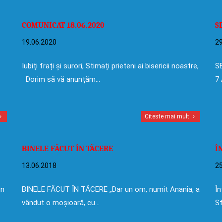
COMUNICAT 18.06.2020
S
19.06.2020
29
Iubiți frați și surori, Stimați prieteni ai bisericii noastre,
SE
Dorim să vă anunțăm…
7 
Citeste mai mult
BINELE FĂCUT ÎN TĂCERE
Î
13.06.2018
25
in
BINELE FĂCUT ÎN TĂCERE „Dar un om, numit Anania, a
În
vândut o moșioară, cu…
Sf