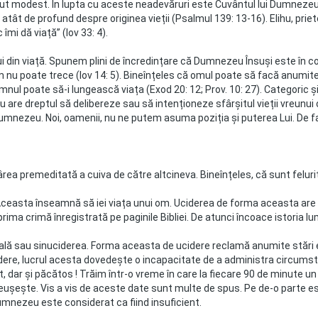
 modest. În lupta cu aceste neadevăruri este Cuvântul lui Dumnezeu
ât de profund despre originea vieții (Psalmul 139: 13-16). Elihu, priet
îmi dă viață” (Iov 33: 4).
din viață. Spunem plini de încredințare că Dumnezeu Însuși este în cont
m nu poate trece (Iov 14: 5). Bineînțeles că omul poate să facă anumite 
omnul poate să-i lungească viața (Exod 20: 12; Prov. 10: 27). Categoric ș
 are dreptul să delibereze sau să intenționeze sfârșitul vieții vreunui 
i Dumnezeu. Noi, oamenii, nu ne putem asuma poziția și puterea Lui. De fa
ârea premeditată a cuiva de către altcineva. Bineînțeles, că sunt felurit
Aceasta înseamnă să iei viața unui om. Uciderea de forma aceasta are o 
prima crimă înregistrată pe paginile Bibliei. De atunci încoace istoria
lă sau sinuciderea. Forma aceasta de ucidere reclamă anumite stări 
ere, lucrul acesta dovedește o incapacitate de a administra circumsta
, dar și păcătos ! Trăim într-o vreme în care la fiecare 90 de minute u
reușește. Vis a vis de aceste date sunt multe de spus. Pe de-o parte es
umnezeu este considerat ca fiind insuficient.