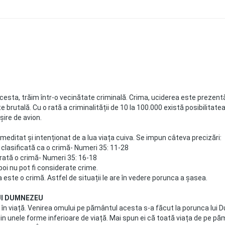
ta, trăim într-o vecinătate criminală. Crima, uciderea este prezentă l
ate brutală. Cu o rată a criminalității de 10 la 100.000 există posibilitat
ire de avion.
remeditat și intenționat de a lua viața cuiva. Se impun câteva precizări:
clasificată ca o crimă- Numeri 35: 11-28
rată o crimă- Numeri 35: 16-18
zboi nu pot fi considerate crime.
a este o crimă. Astfel de situații le are în vedere porunca a șasea.
UI DUMNEZEU
n viață. Venirea omului pe pământul acesta s-a făcut la porunca lui 
in unele forme inferioare de viață. Mai spun ei că toată viața de pe pă