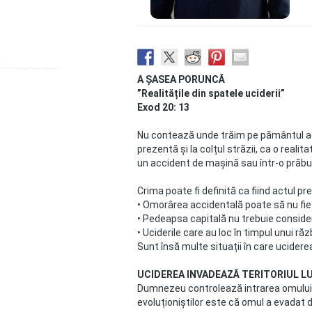
A ȘASEA PORUNCĂ
”Realitățile din spatele uciderii”
Exod 20: 13
Nu contează unde trăim pe pământul aces
prezentă și la colțul străzii, ca o realit
un accident de mașină sau într-o prăbuș
Crima poate fi definită ca fiind actul p
• Omorârea accidentală poate să nu fie 
• Pedeapsa capitală nu trebuie conside
• Uciderile care au loc în timpul unui ră
Sunt însă multe situații în care ucidere
UCIDEREA INVADEAZĂ TERITORIUL L
Dumnezeu controlează intrarea omului î
evoluționiștilor este că omul a evadat d