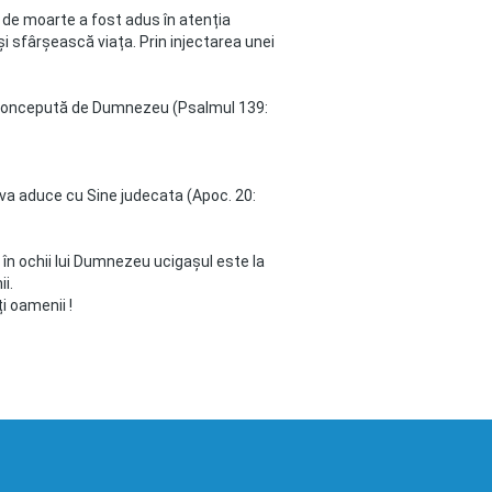
 de moarte a fost adus în atenția
i sfârșească viața. Prin injectarea unei
ste concepută de Dumnezeu (Psalmul 139:
 va aduce cu Sine judecata (Apoc. 20:
 în ochii lui Dumnezeu ucigașul este la
ii.
ți oamenii !