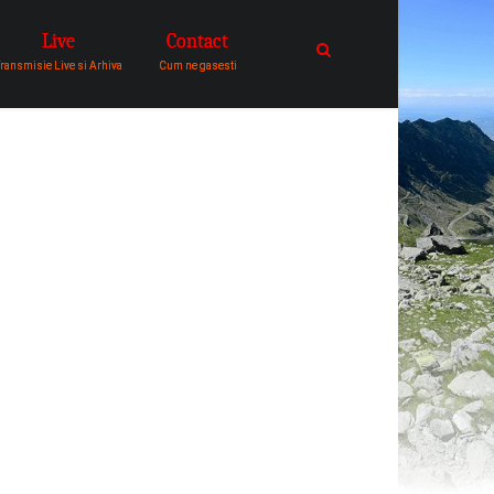
Live
Contact
catre comunitatea de oameni in
ransmisie Live si Arhiva
Cum ne gasesti