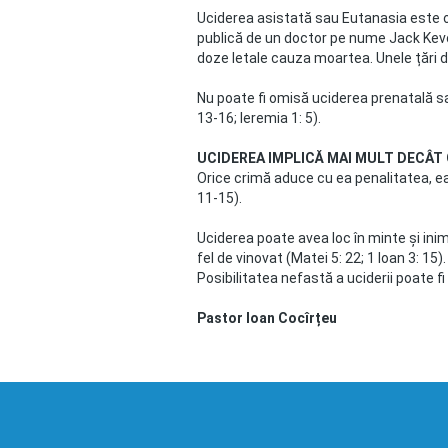
Uciderea asistată sau Eutanasia este o
publică de un doctor pe nume Jack Kevor
doze letale cauza moartea. Unele țări d
Nu poate fi omisă uciderea prenatală sa
13-16; Ieremia 1: 5).
UCIDEREA IMPLICĂ MAI MULT DECÂ
Orice crimă aduce cu ea penalitatea, ea
11-15).
Uciderea poate avea loc în minte și inim
fel de vinovat (Matei 5: 22; 1 Ioan 3: 15)
Posibilitatea nefastă a uciderii poate fi 
Pastor Ioan Cocîrțeu