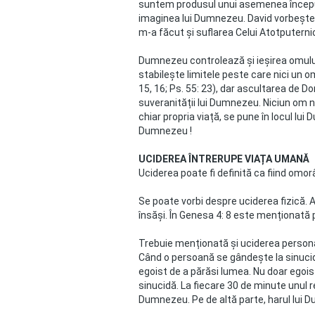
suntem produsul unui asemenea început
imaginea lui Dumnezeu. David vorbește at
m-a făcut și suflarea Celui Atotputernic 
Dumnezeu controlează și ieșirea omului 
stabilește limitele peste care nici un o
15, 16; Ps. 55: 23), dar ascultarea de D
suveranității lui Dumnezeu. Niciun om nu
chiar propria viață, se pune în locul lu
Dumnezeu !
UCIDEREA ÎNTRERUPE VIAȚA UMANĂ
Uciderea poate fi definită ca fiind omor
Se poate vorbi despre uciderea fizică. 
însăși. În Genesa 4: 8 este menționată 
Trebuie menționată și uciderea persona
Când o persoană se gândește la sinucid
egoist de a părăsi lumea. Nu doar egoist
sinucidă. La fiecare 30 de minute unul 
Dumnezeu. Pe de altă parte, harul lui D