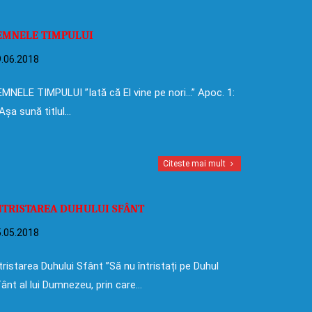
EMNELE TIMPULUI
.06.2018
MNELE TIMPULUI ”Iată că El vine pe nori…” Apoc. 1:
Așa sună titlul…
Citeste mai mult
NTRISTAREA DUHULUI SFÂNT
.05.2018
tristarea Duhului Sfânt ”Să nu întristați pe Duhul
ânt al lui Dumnezeu, prin care…