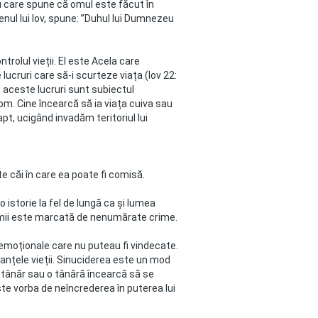
 care spune că omul este făcut în
enul lui Iov, spune: ”Duhul lui Dumnezeu
rolul vieții. El este Acela care
lucruri care să-i scurteze viața (Iov 22:
i aceste lucruri sunt subiectul
om. Cine încearcă să ia viața cuiva sau
pt, ucigând invadăm teritoriul lui
e căi în care ea poate fi comisă.
istorie la fel de lungă ca și lumea
 lumii este marcată de nenumărate crime.
emoționale care nu puteau fi vindecate.
nțele vieții. Sinuciderea este un mod
n tânăr sau o tânără încearcă să se
te vorba de neîncrederea în puterea lui