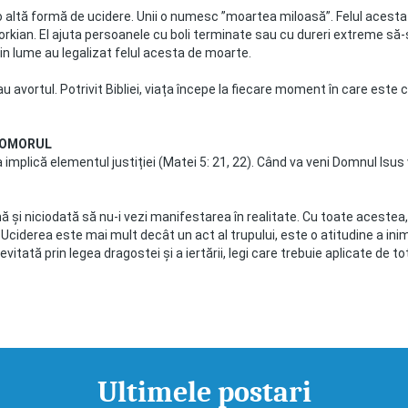
 altă formă de ucidere. Unii o numesc ”moartea miloasă”. Felul acesta
kian. El ajuta persoanele cu boli terminate sau cu dureri extreme să-ș
in lume au legalizat felul acesta de moarte.
u avortul. Potrivit Bibliei, viața începe la fiecare moment în care e
T OMORUL
 implică elementul justiției (Matei 5: 21, 22). Când va veni Domnul Isus
ă și niciodată să nu-i vezi manifestarea în realitate. Cu toate acestea,
. Uciderea este mai mult decât un act al trupului, este o atitudine a inim
evitată prin legea dragostei și a iertării, legi care trebuie aplicate de to
Ultimele postari