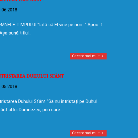
.06.2018
MNELE TIMPULUI ”Iată că El vine pe nori…” Apoc. 1:
Așa sună titlul…
Citeste mai mult
NTRISTAREA DUHULUI SFÂNT
.05.2018
tristarea Duhului Sfânt ”Să nu întristați pe Duhul
ânt al lui Dumnezeu, prin care…
Citeste mai mult