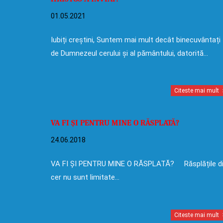
01.05.2021
Iubiți creștini, Suntem mai mult decât binecuvântați
de Dumnezeul cerului și al pământului, datorită…
Citeste mai mult
VA FI ȘI PENTRU MINE O RĂSPLATĂ?
24.06.2018
VA FI ȘI PENTRU MINE O RĂSPLATĂ? Răsplățile d
cer nu sunt limitate…
Citeste mai mult