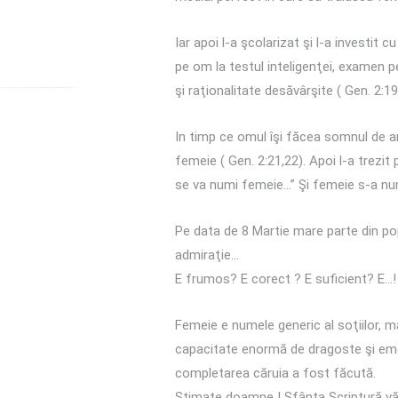
Iar apoi l-a şcolarizat şi l-a investit 
pe om la testul inteligenţei, examen p
şi raţionalitate desăvârşite ( Gen. 2:19
In timp ce omul îşi făcea somnul de a
femeie ( Gen. 2:21,22). Apoi l-a trezi
se va numi femeie…” Şi femeie s-a nu
Pe data de 8 Martie mare parte din pop
admiraţie…
E frumos? E corect ? E suficient? E…!
Femeie e numele generic al soţiilor, ma
capacitate enormă de dragoste şi emoţie
completarea căruia a fost făcută.
Stimate doamne ! Sfânta Scriptură vă in