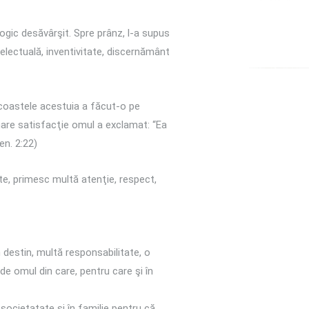
ologic desăvârşit. Spre prânz, l-a supus
electuală, inventivitate, discernământ
 coastele acestuia a făcut-o pe
 mare satisfacţie omul a exclamat: “Ea
n. 2:22)
te, primesc multă atenţie, respect,
 destin, multă responsabilitate, o
de omul din care, pentru care şi în
 societatate şi în familie pentru că