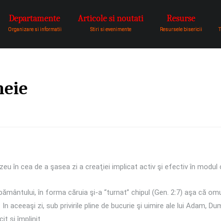
Departamente
Articole si noutati
Resurse
pentru a fi vocea lui Dumnezeu 
Organizare si informatii
Stiri si evenimente
Resursele bisericii
T
meie
u în cea de a şasea zi a creaţiei implicat activ şi efectiv în modul 
pământului, în forma căruia şi-a “turnat” chipul (Gen. 2:7) aşa că omu
n aceeaşi zi, sub privirile pline de bucurie şi uimire ale lui Adam, D
t şi împlinit.