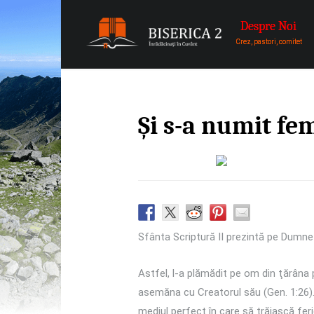
Skip to primary content
Skip to secondary content
Biserica 2
Main menu
Despre Noi
Biserica Baptista Nr. 2 exista 
Crez, pastori, comitet
mijlocul careia am fost asezati.
Și s-a numit fe
Sfânta Scriptură II prezintă pe Dumneze
Astfel, l-a plămădit pe om din ţărâna 
asemăna cu Creatorul său (Gen. 1:26). I
mediul perfect în care să trăiască ferici