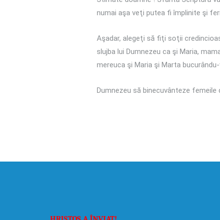
numai aşa veţi putea fi împlinite şi feri
Aşadar, alegeţi să fiţi soţii credincioa
slujba lui Dumnezeu ca şi Maria, mama D
mereuca şi Maria şi Marta bucurându-v
Dumnezeu să binecuvânteze femeile 
HRISTOS A ÎNVIAT!