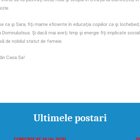
cite.
se ca şi Sara, fiţi mame eficiente în educaţia copiilor ca şi Iochebed, 
omnuluiIsus. Şi dacă mai aveţi timp şi energie fiţi implicate social ca
ă de nobilul statut de femeie.
din Casa Sa!
Ultimele postari
COMUNICAT 18.06.2020
S