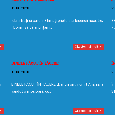
19.06.2020
29
Iubiți frați și surori, Stimați prieteni ai bisericii noastre,
SE
Dorim să vă anunțăm…
7 
Citeste mai mult
BINELE FĂCUT ÎN TĂCERE
Î
13.06.2018
25
in
BINELE FĂCUT ÎN TĂCERE „Dar un om, numit Anania, a
În
vândut o moșioară, cu…
Sf
Citeste mai mult