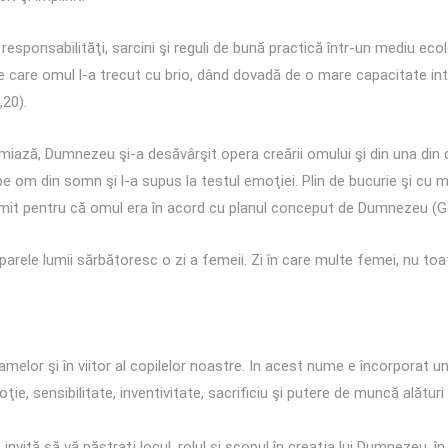
cu responsabilităţi, sarcini şi reguli de bună practică într-un mediu ec
e care omul l-a trecut cu brio, dând dovadă de o mare capacitate int
,20).
miază, Dumnezeu şi-a desăvârşit opera creării omului şi din una din
t pe om din somn şi l-a supus la testul emoţiei. Plin de bucurie şi cu
mit pentru că omul era în acord cu planul conceput de Dumnezeu (Ge
arele lumii sărbătoresc o zi a femeii. Zi în care multe femei, nu toa
melor şi în viitor al copilelor noastre. In acest nume e încorporat un
, sensibilitate, inventivitate, sacrificiu şi putere de muncă alături 
vită să vă păstraţi locul, rolul şi scopul în creaţia lui Dumnezeu, în