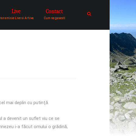
Live
Contact
catre comunitatea de oameni in
ransmisie Live si Arhiva
Cum ne gasesti
cel mai deplin cu putinţă.
l a devenit un suflet viu ce se
umnezeu i-a făcut omului o grădină,