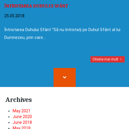
ÎNTRISTAREA DUHULUI SFÂNT
25.05.2018
Întristarea Duhului Sfânt ”Să nu întristați pe Duhul Sfânt al lui
Dumnezeu, prin care…
Citeste mai mult
Archives
May 2021
June 2020
June 2018
May 2018