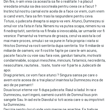
Din fire, n-am vrea ca aceasta sa fie o realitate. I-a placut
vreodata omului sa dea socoteala pentru ceea ce a facut ?
Instinctul nostru carnal este acela de a face ce vrem, cum vrem
si cand vrem, fara sa fim trasi la raspundere pentru ceva.
Totusi, o judecata dreapta si aspra va veni. Atunci, Dumnezeu si
omul vor sta fata in fata. Nimeni nu va putea scapa, nimeni nu va
fi nedreptatit, sentinta va fi finala si irevocabila, iar urmarile vor fi
vesnice. Pamantul va tremura de groaza, cerul va asista la cel
mai mare proces, omului i se va pune in fata propria-i viata si
Hristos Domnul va rosti sentinta dupa sentinta. Vor fi miliarde si
miliarde de oameni, vor fi rostite fapte pe care le-am acuns,
pacate facute cu voie sau fara voie, ganduri tainuite, motivatii
condamnabile, scopuri meschine, minciuni, fatarnicii, necredinta,
neascultare, rautatea….toate, toate vor fi parte a Judecatii de
apoi.
Dragi prieteni, ce vom face atunci ? Singura sansa pe care o
avem este aceea de a trai placut inaintea lui Dumnezeu inca de
aici de pe pamant !
Doua locuri eterne vor fi dupa judecata: Raiul si Iadul. In rai e
Dumnezeu, sunt ingerii, oamenii curatiti de Domnul Isus prin
sangele Sau. In iad este Diavolul si toti aceia care s-au impotrivit
lui Dumnezeu.
Decizia pentru locul unde vom merge ne apartine. Ea trebuie