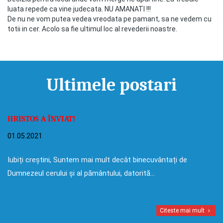
luata repede ca vine judecata. NU AMANATI !!!
De nu ne vom putea vedea vreodata pe pamant, sa ne vedem cu
totii in cer. Acolo sa fie ultimul loc al revederii noastre.
Ultimele postari
HRISTOS A ÎNVIAT!
01.05.2021
Iubiți creștini, Suntem mai mult decât binecuvântați de
Dumnezeul cerului și al pământului, datorită…
Citeste mai mult