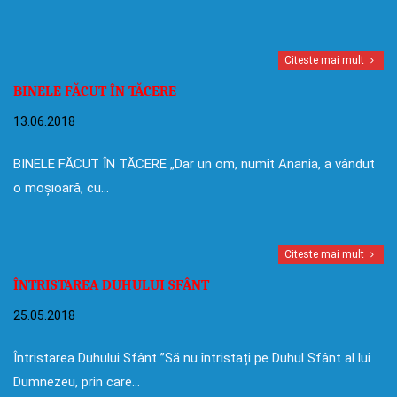
Citeste mai mult
BINELE FĂCUT ÎN TĂCERE
13.06.2018
BINELE FĂCUT ÎN TĂCERE „Dar un om, numit Anania, a vândut
o moșioară, cu…
Citeste mai mult
ÎNTRISTAREA DUHULUI SFÂNT
25.05.2018
Întristarea Duhului Sfânt ”Să nu întristați pe Duhul Sfânt al lui
Dumnezeu, prin care…