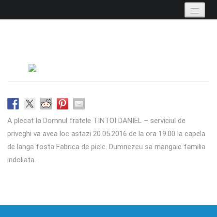
Biserica 2
Skip to primary content
Skip to secondary content
Main menu
Biserica Baptista Nr. 2
exista pentru a fi vocea lui
Dumnezeu catre
comunitatea de oameni in
mijlocul careia am fost
asezati.
Despre Noi
Departamente
Crez, pastori, comitet
Organizare si informatii
A plecat la Domnul fratele TINTOI DANIEL – serviciul de
priveghi va avea loc astazi 20.05.2016 de la ora 19.00 la capela
Articole si noutati
Resurse
de langa fosta Fabrica de piele. Dumnezeu sa mangaie familia
Stiri si evenimente
Resursele bisericii
indoliata.
Live
Contact
Transmisie Live si Arhiva
Cum ne gasesti