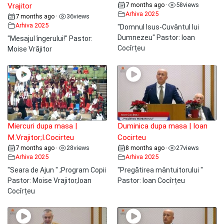
7 months ago
58
views
•
Vrajitor
Arhiva 2025
7 months ago
36
views
•
Arhiva 2025
"Domnul Isus-Cuvântul lui
Dumnezeu" Pastor: Ioan
"Mesajul îngerului!" Pastor:
Cocîrțeu
Moise Vrăjitor
Miercuri dupa masa |
Duminica dupa masa | Ioan
M.Vrajitor;I.Cocirteu
Cocirteu
7 months ago
28
views
8 months ago
27
views
•
•
Arhiva 2025
Arhiva 2025
"Seara de Ajun " ;Program Copii
"Pregătirea mântuitorului "
Pastor: Moise Vrajitor,Ioan
Pastor: Ioan Cocîrțeu
Cocîrțeu