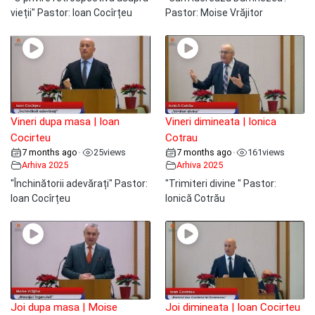
vieții" Pastor: Ioan Cocîrțeu
Pastor: Moise Vrăjitor
Vineri dupa masa | Ioan
Vineri dimineata | Ionica
Cocirteu
Cotrau
7 months ago
25
views
7 months ago
161
views
•
•
Arhiva 2025
Arhiva 2025
"Închinătorii adevărați" Pastor:
"Trimiteri divine " Pastor:
Ioan Cocîrțeu
Ionică Cotrău
Joi dupa masa | Moise
Joi dimineata | Ioan Cocirteu