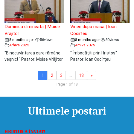
Duminica dimineata | Moise
Vineri dupa masa | Ioan
Vrajitor
Cocirteu
8 months ago
56
views
8 months ago
50
views
•
•
Arhiva 2025
Arhiva 2025
"Binecuvîntarea care rămâne
" Îmbogățiți prin Hristos"
veșnic! " Pastor: Moise Vrăjitor
Pastor: Ioan Cocîrțeu
1
2
3
…
18
»
Page 1 of 18
Ultimele postari
HRISTOS A ÎNVIAT!