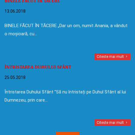
BINELE FĂCUT ÎN TĂCERE
13.06.2018
BINELE FĂCUT ÎN TĂCERE „Dar un om, numit Anania, a vândut
o moșioară, cu…
Citeste mai mult
ÎNTRISTAREA DUHULUI SFÂNT
25.05.2018
Întristarea Duhului Sfânt ”Să nu întristați pe Duhul Sfânt al lui
Dumnezeu, prin care…
Citeste mai mult