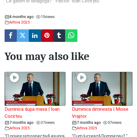
“Ce găsim în sinagogă? ” Pastor: Ioan Cocîrțeu
8 months ago
15
views
•
Arhiva 2025
You may also like
Duminica dupa masa | Ioan
Duminica dimineata | Moise
Cocirteu
Vrajitor
7 months ago
37
views
7 months ago
57
views
•
•
Arhiva 2025
Arhiva 2025
"O privire retrospectivă asupra
"Cum lucrează Dumnezeu? "