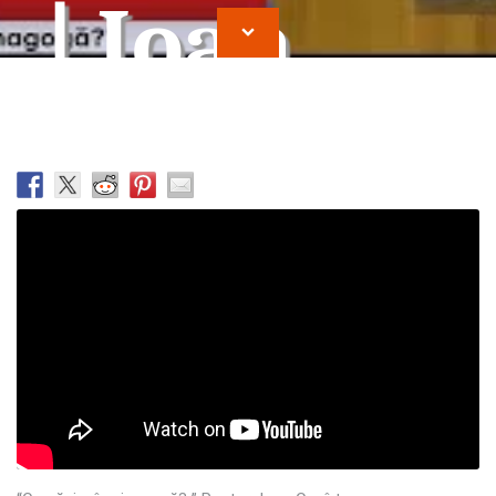
| Ioan
Cocirteu