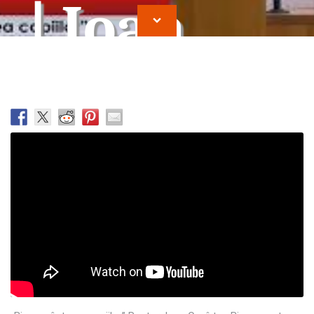
| Ioan
Cocirteu