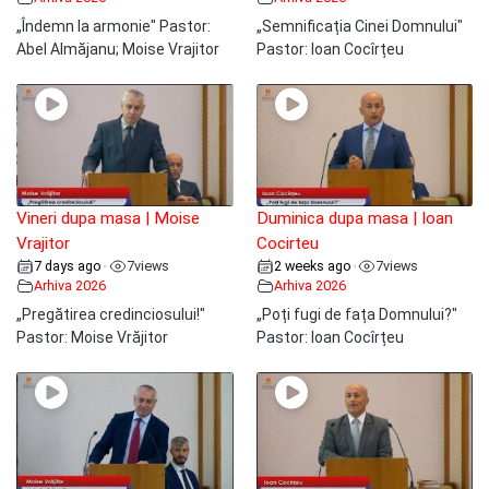
„Îndemn la armonie" Pastor:
„Semnificația Cinei Domnului"
Abel Almăjanu; Moise Vrajitor
Pastor: Ioan Cocîrțeu
Vineri dupa masa | Moise
Duminica dupa masa | Ioan
Vrajitor
Cocirteu
7 days ago
7
views
2 weeks ago
7
views
•
•
Arhiva 2026
Arhiva 2026
„Pregătirea credinciosului!"
„Poți fugi de fața Domnului?"
Pastor: Moise Vrăjitor
Pastor: Ioan Cocîrțeu