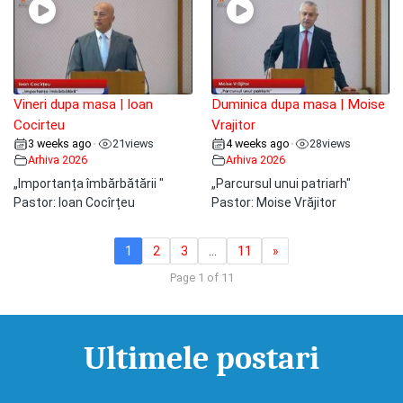
Vineri dupa masa | Ioan
Duminica dupa masa | Moise
Cocirteu
Vrajitor
3 weeks ago
21
views
4 weeks ago
28
views
•
•
Arhiva 2026
Arhiva 2026
„Importanța îmbărbătării "
„Parcursul unui patriarh"
Pastor: Ioan Cocîrțeu
Pastor: Moise Vrăjitor
1
2
3
…
11
»
Page 1 of 11
Ultimele postari