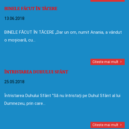
BINELE FĂCUT ÎN TĂCERE
13.06.2018
BINELE FĂCUT ÎN TĂCERE „Dar un om, numit Anania, a vândut
o moșioară, cu…
Citeste mai mult
ÎNTRISTAREA DUHULUI SFÂNT
25.05.2018
Întristarea Duhului Sfânt ”Să nu întristați pe Duhul Sfânt al lui
Dumnezeu, prin care…
Citeste mai mult