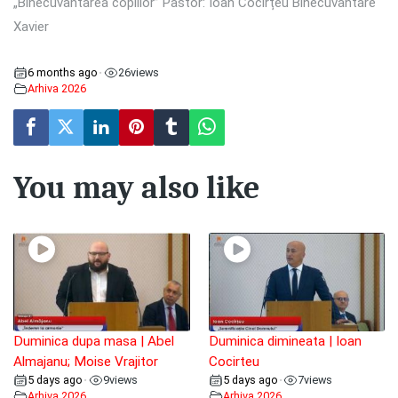
„Binecuvântarea copiilor” Pastor: Ioan Cocîrțeu Binecuvantare
Xavier
6 months ago
26
views
•
Arhiva 2026
You may also like
Duminica dupa masa | Abel
Duminica dimineata | Ioan
Almajanu; Moise Vrajitor
Cocirteu
5 days ago
9
views
5 days ago
7
views
•
•
Arhiva 2026
Arhiva 2026