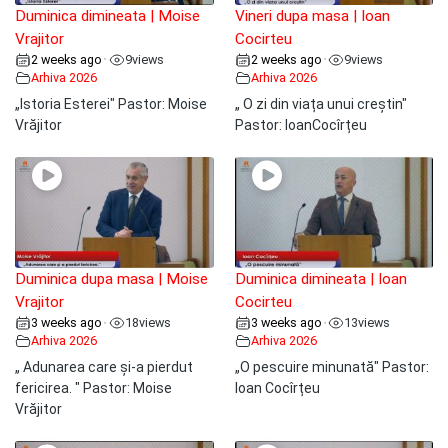
Duminica dimineata | Moise
Vineri dupa masa | Ioan
Vrajitor
Cocirteu
2 weeks ago
9
views
2 weeks ago
9
views
•
•
Arhiva 2026
Arhiva 2026
„Istoria Esterei" Pastor: Moise
„ O zi din viața unui creștin"
Vrăjitor
Pastor: IoanCocîrțeu
Duminica dupa masa | Moise
Duminica dimineata | Ioan
Vrajitor
Cocirteu
3 weeks ago
18
views
3 weeks ago
13
views
•
•
Arhiva 2026
Arhiva 2026
„ Adunarea care și-a pierdut
„O pescuire minunată" Pastor:
fericirea. " Pastor: Moise
Ioan Cocîrțeu
Vrăjitor