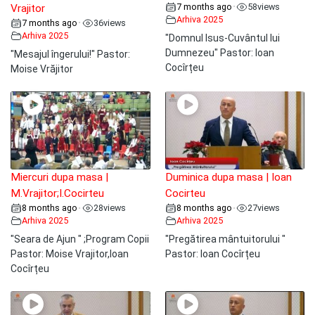
7 months ago
58
views
•
Vrajitor
Arhiva 2025
7 months ago
36
views
•
Arhiva 2025
"Domnul Isus-Cuvântul lui
Dumnezeu" Pastor: Ioan
"Mesajul îngerului!" Pastor:
Cocîrțeu
Moise Vrăjitor
Miercuri dupa masa |
Duminica dupa masa | Ioan
M.Vrajitor;I.Cocirteu
Cocirteu
8 months ago
28
views
8 months ago
27
views
•
•
Arhiva 2025
Arhiva 2025
"Seara de Ajun " ;Program Copii
"Pregătirea mântuitorului "
Pastor: Moise Vrajitor,Ioan
Pastor: Ioan Cocîrțeu
Cocîrțeu