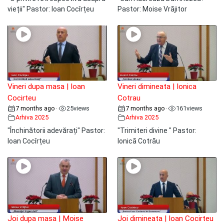
vieții" Pastor: Ioan Cocîrțeu
Pastor: Moise Vrăjitor
Vineri dupa masa | Ioan
Vineri dimineata | Ionica
Cocirteu
Cotrau
7 months ago
25
views
7 months ago
161
views
•
•
Arhiva 2025
Arhiva 2025
"Închinătorii adevărați" Pastor:
"Trimiteri divine " Pastor:
Ioan Cocîrțeu
Ionică Cotrău
Joi dupa masa | Moise
Joi dimineata | Ioan Cocirteu