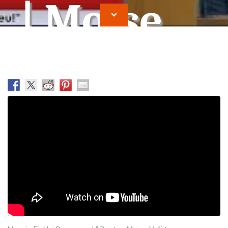
| Moise
Vrajitor