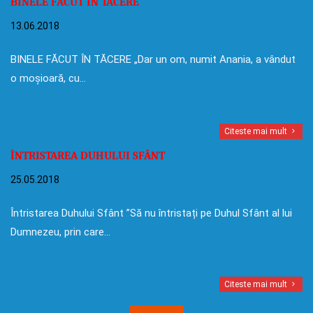
BINELE FĂCUT ÎN TĂCERE
13.06.2018
BINELE FĂCUT ÎN TĂCERE „Dar un om, numit Anania, a vândut
o moșioară, cu…
Citeste mai mult
ÎNTRISTAREA DUHULUI SFÂNT
25.05.2018
Întristarea Duhului Sfânt ”Să nu întristați pe Duhul Sfânt al lui
Dumnezeu, prin care…
Citeste mai mult