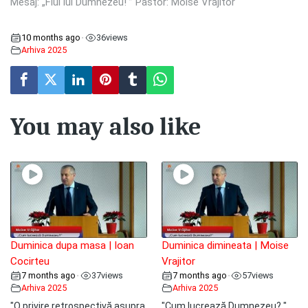
Mesaj: „Fiul lui Dumnezeu! ” Pastor: Moise Vrăjitor
10 months ago
36
views
•
Arhiva 2025
You may also like
Duminica dupa masa | Ioan
Duminica dimineata | Moise
Cocirteu
Vrajitor
7 months ago
37
views
7 months ago
57
views
•
•
Arhiva 2025
Arhiva 2025
"O privire retrospectivă asupra
"Cum lucrează Dumnezeu? "