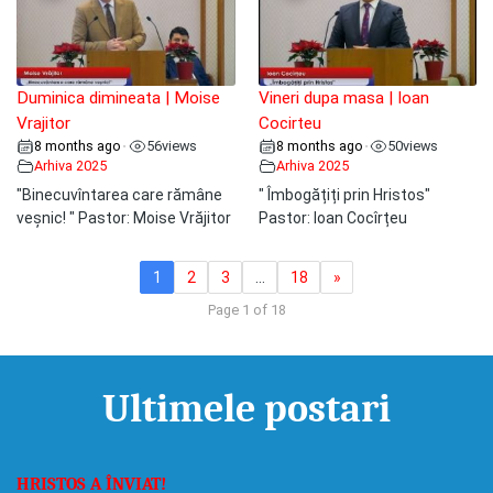
Duminica dimineata | Moise
Vineri dupa masa | Ioan
Vrajitor
Cocirteu
8 months ago
56
views
8 months ago
50
views
•
•
Arhiva 2025
Arhiva 2025
"Binecuvîntarea care rămâne
" Îmbogățiți prin Hristos"
veșnic! " Pastor: Moise Vrăjitor
Pastor: Ioan Cocîrțeu
1
2
3
…
18
»
Page 1 of 18
Ultimele postari
HRISTOS A ÎNVIAT!