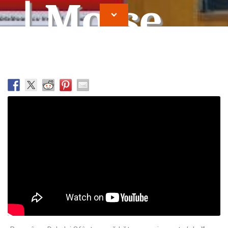
| Moise
Vrajitor