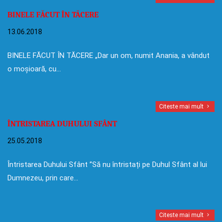
BINELE FĂCUT ÎN TĂCERE
13.06.2018
BINELE FĂCUT ÎN TĂCERE „Dar un om, numit Anania, a vândut
o moșioară, cu…
Citeste mai mult
ÎNTRISTAREA DUHULUI SFÂNT
25.05.2018
Întristarea Duhului Sfânt ”Să nu întristați pe Duhul Sfânt al lui
Dumnezeu, prin care…
Citeste mai mult