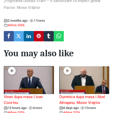
„Pogorârea Duhului Sfânt – o sărbătoare cu impact global”
Pastor: Moise Vrăjitor
2 months ago
17
views
•
Arhiva 2026
You may also like
Vineri dupa masa | Ioan
Duminica dupa masa | Abel
Cocirteu
Almajanu; Moise Vrajitor
13 hours ago
4
views
6 days ago
10
views
•
•
Arhiva 2026
Arhiva 2026