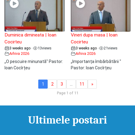
Duminica dimineata | Ioan
Vineri dupa masa | Ioan
Cocirteu
Cocirteu
3 weeks ago
13
views
3 weeks ago
21
views
•
•
Arhiva 2026
Arhiva 2026
„O pescuire minunată" Pastor:
„Importanța îmbărbătării "
Ioan Cocîrțeu
Pastor: Ioan Cocîrțeu
1
2
3
…
11
»
Page 1 of 11
Ultimele postari