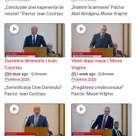
„Concluziile unei experiențe de
„Îndemn la armonie" Pastor:
neuitat " Pastor: Ioan Cocîrțeu
Abel Almăjanu; Moise Vrajitor
Duminica dimineata | Ioan
Vineri dupa masa | Moise
Cocirteu
Vrajitor
6 days ago
8
views
1 week ago
8
views
•
•
Arhiva 2026
Arhiva 2026
„Semnificația Cinei Domnului"
„Pregătirea credinciosului!"
Pastor: Ioan Cocîrțeu
Pastor: Moise Vrăjitor