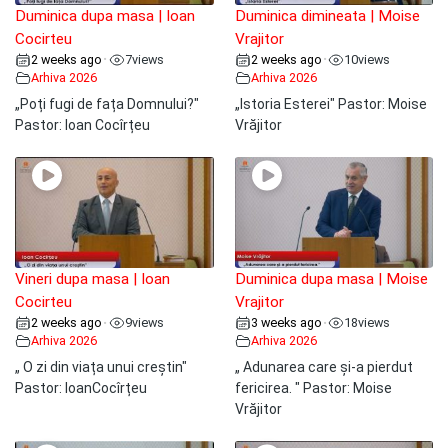
Duminica dupa masa | Ioan
Duminica dimineata | Moise
Cocirteu
Vrajitor
2 weeks ago
7
views
2 weeks ago
10
views
•
•
Arhiva 2026
Arhiva 2026
„Poți fugi de fața Domnului?"
„Istoria Esterei" Pastor: Moise
Pastor: Ioan Cocîrțeu
Vrăjitor
Vineri dupa masa | Ioan
Duminica dupa masa | Moise
Cocirteu
Vrajitor
2 weeks ago
9
views
3 weeks ago
18
views
•
•
Arhiva 2026
Arhiva 2026
„ O zi din viața unui creștin"
„ Adunarea care și-a pierdut
Pastor: IoanCocîrțeu
fericirea. " Pastor: Moise
Vrăjitor