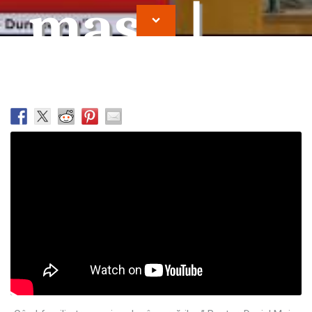
masa |
Daniel
Moisa