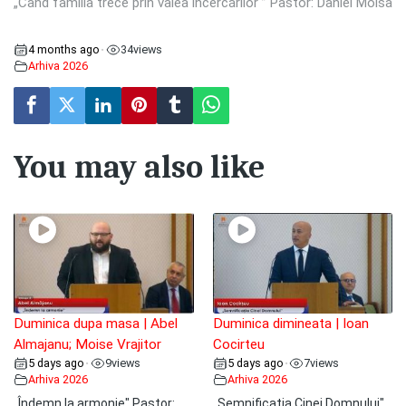
„Când familia trece prin valea încercărilor ” Pastor: Daniel Moisa
4 months ago
34
views
•
Arhiva 2026
You may also like
Duminica dupa masa | Abel
Duminica dimineata | Ioan
Almajanu; Moise Vrajitor
Cocirteu
5 days ago
9
views
5 days ago
7
views
•
•
Arhiva 2026
Arhiva 2026
„Îndemn la armonie" Pastor:
„Semnificația Cinei Domnului"