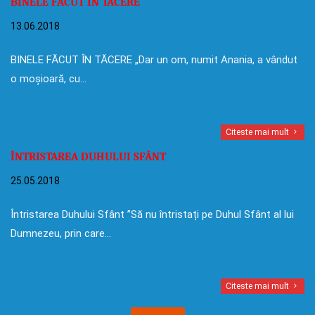
BINELE FĂCUT ÎN TĂCERE
13.06.2018
BINELE FĂCUT ÎN TĂCERE „Dar un om, numit Anania, a vândut
o moșioară, cu…
Citeste mai mult
ÎNTRISTAREA DUHULUI SFÂNT
25.05.2018
Întristarea Duhului Sfânt ”Să nu întristați pe Duhul Sfânt al lui
Dumnezeu, prin care…
Citeste mai mult