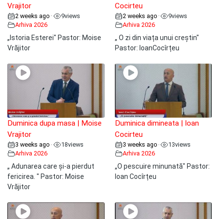
Vrajitor
Cocirteu
2 weeks ago
9
views
2 weeks ago
9
views
•
•
Arhiva 2026
Arhiva 2026
„Istoria Esterei" Pastor: Moise
„ O zi din viața unui creștin"
Vrăjitor
Pastor: IoanCocîrțeu
Duminica dupa masa | Moise
Duminica dimineata | Ioan
Vrajitor
Cocirteu
3 weeks ago
18
views
3 weeks ago
13
views
•
•
Arhiva 2026
Arhiva 2026
„ Adunarea care și-a pierdut
„O pescuire minunată" Pastor:
fericirea. " Pastor: Moise
Ioan Cocîrțeu
Vrăjitor