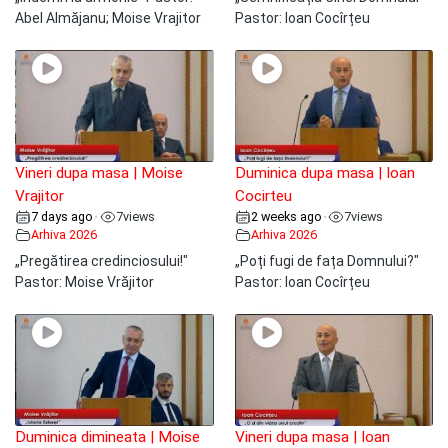
Abel Almăjanu; Moise Vrajitor
Pastor: Ioan Cocîrțeu
Vineri dupa masa | Moise
Duminica dupa masa | Ioan
Vrajitor
Cocirteu
7 days ago
7
views
2 weeks ago
7
views
•
•
Arhiva 2026
Arhiva 2026
„Pregătirea credinciosului!"
„Poți fugi de fața Domnului?"
Pastor: Moise Vrăjitor
Pastor: Ioan Cocîrțeu
Duminica dimineata | Moise
Vineri dupa masa | Ioan