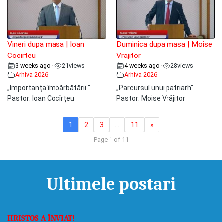
Vineri dupa masa | Ioan
Duminica dupa masa | Moise
Cocirteu
Vrajitor
3 weeks ago
21
views
4 weeks ago
28
views
•
•
Arhiva 2026
Arhiva 2026
„Importanța îmbărbătării "
„Parcursul unui patriarh"
Pastor: Ioan Cocîrțeu
Pastor: Moise Vrăjitor
1
2
3
…
11
»
Page 1 of 11
Ultimele postari
HRISTOS A ÎNVIAT!