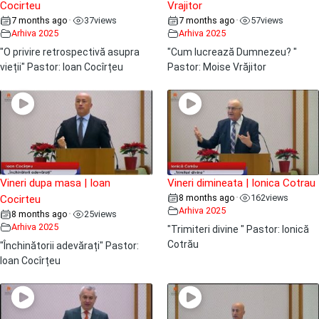
Cocirteu
Vrajitor
7 months ago
37
views
7 months ago
57
views
•
•
Arhiva 2025
Arhiva 2025
"O privire retrospectivă asupra
"Cum lucrează Dumnezeu? "
vieții" Pastor: Ioan Cocîrțeu
Pastor: Moise Vrăjitor
Vineri dupa masa | Ioan
Vineri dimineata | Ionica Cotrau
8 months ago
162
views
•
Cocirteu
Arhiva 2025
8 months ago
25
views
•
Arhiva 2025
"Trimiteri divine " Pastor: Ionică
Cotrău
"Închinătorii adevărați" Pastor:
Ioan Cocîrțeu