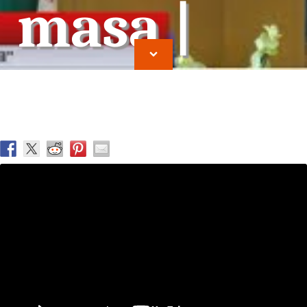
masa |
Ioan
Cocirteu