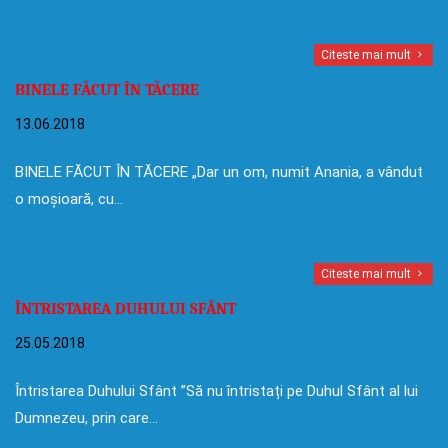
Citeste mai mult
BINELE FĂCUT ÎN TĂCERE
13.06.2018
BINELE FĂCUT ÎN TĂCERE „Dar un om, numit Anania, a vândut
o moșioară, cu…
Citeste mai mult
ÎNTRISTAREA DUHULUI SFÂNT
25.05.2018
Întristarea Duhului Sfânt ”Să nu întristați pe Duhul Sfânt al lui
Dumnezeu, prin care…