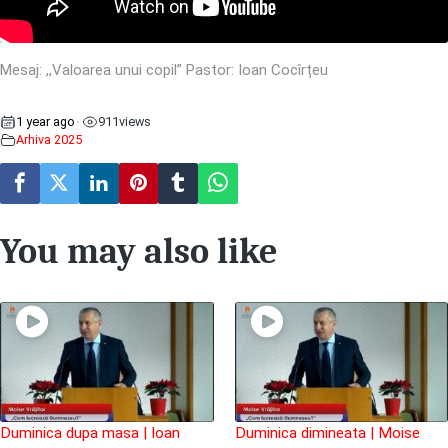
Mesaj: ,,Valoarea unui copil” Pastor: Ioan Cocîrțeu
1 year ago
911
views
•
Arhiva 2025
You may also like
Duminica dupa masa | Ioan
Duminica dimineata | Moise