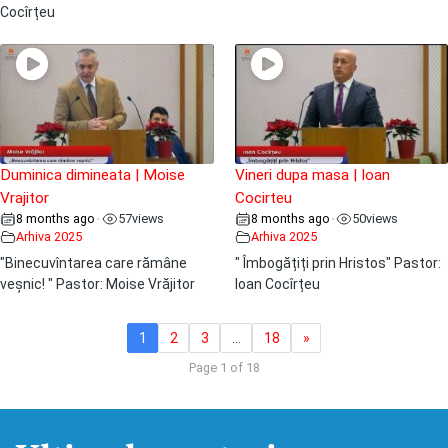
Cocîrțeu
Duminica dimineata | Moise
Vineri dupa masa | Ioan
Vrajitor
Cocirteu
8 months ago
57
views
8 months ago
50
views
•
•
Arhiva 2025
Arhiva 2025
"Binecuvîntarea care rămâne
" Îmbogățiți prin Hristos" Pastor:
veșnic! " Pastor: Moise Vrăjitor
Ioan Cocîrțeu
1
2
3
…
18
»
Page 1 of 18