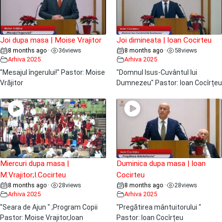
Joi dupa masa | Moise Vrajitor
Joi dimineata | Ioan Cocirteu
8 months ago
36
views
8 months ago
58
views
•
•
Arhiva 2025
Arhiva 2025
"Mesajul îngerului!" Pastor: Moise
"Domnul Isus-Cuvântul lui
Vrăjitor
Dumnezeu" Pastor: Ioan Cocîrțeu
Miercuri dupa masa |
Duminica dupa masa | Ioan
M.Vrajitor;I.Cocirteu
Cocirteu
8 months ago
28
views
8 months ago
28
views
•
•
Arhiva 2025
Arhiva 2025
"Seara de Ajun " ;Program Copii
"Pregătirea mântuitorului "
Pastor: Moise Vrajitor,Ioan
Pastor: Ioan Cocîrțeu