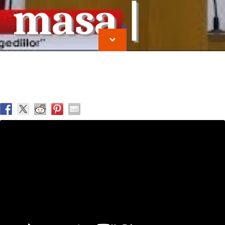
masa |
Ioan
Cocirteu