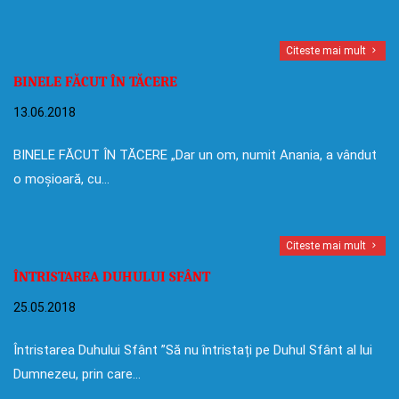
Citeste mai mult
BINELE FĂCUT ÎN TĂCERE
13.06.2018
BINELE FĂCUT ÎN TĂCERE „Dar un om, numit Anania, a vândut
o moșioară, cu…
Citeste mai mult
ÎNTRISTAREA DUHULUI SFÂNT
25.05.2018
Întristarea Duhului Sfânt ”Să nu întristați pe Duhul Sfânt al lui
Dumnezeu, prin care…