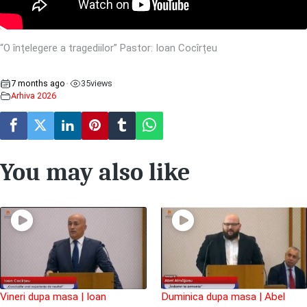
“O înțelegere a tragediilor” Pastor: Ioan Cocîrțeu
7 months ago
35
views
•
Arhiva 2026
You may also like
Vineri dupa masa | Ioan
Duminica dupa masa | Abel