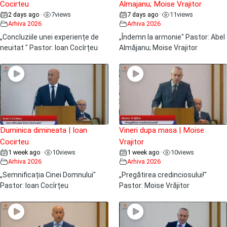
Cocirteu
Almajanu; Moise Vrajitor
2 days ago
7
views
7 days ago
11
views
•
•
Arhiva 2026
Arhiva 2026
„Concluziile unei experiențe de
„Îndemn la armonie" Pastor: Abel
neuitat " Pastor: Ioan Cocîrțeu
Almăjanu; Moise Vrajitor
Duminica dimineata | Ioan
Vineri dupa masa | Moise
Cocirteu
Vrajitor
1 week ago
10
views
1 week ago
10
views
•
•
Arhiva 2026
Arhiva 2026
„Semnificația Cinei Domnului"
„Pregătirea credinciosului!"
Pastor: Ioan Cocîrțeu
Pastor: Moise Vrăjitor