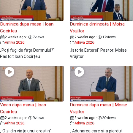
Duminica dupa masa | Ioan
Duminica dimineata | Moise
Cocirteu
Vrajitor
2 weeks ago
7
views
2 weeks ago
17
views
•
•
Arhiva 2026
Arhiva 2026
„Poți fugi de fața Domnului?"
„Istoria Esterei" Pastor: Moise
Pastor: Ioan Cocîrțeu
Vrăjitor
Vineri dupa masa | Ioan
Duminica dupa masa | Moise
Cocirteu
Vrajitor
2 weeks ago
9
views
3 weeks ago
20
views
•
•
Arhiva 2026
Arhiva 2026
„ O zi din viața unui creștin"
„ Adunarea care și-a pierdut