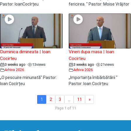
Pastor: IoanCocîrțeu
fericirea. " Pastor: Moise Vrăjitor
Duminica dimineata | Ioan
Vineri dupa masa | Ioan
Cocirteu
Cocirteu
3 weeks ago
13
views
3 weeks ago
21
views
•
•
Arhiva 2026
Arhiva 2026
„O pescuire minunată" Pastor:
„Importanța îmbărbătării "
Ioan Cocîrțeu
Pastor: Ioan Cocîrțeu
1
2
3
…
11
»
Page 1 of 11