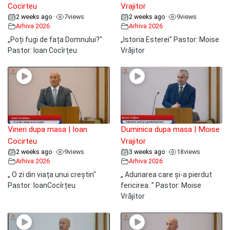
Cocirteu
Vrajitor
2 weeks ago
7
views
2 weeks ago
9
views
•
•
Arhiva 2026
Arhiva 2026
„Poți fugi de fața Domnului?"
„Istoria Esterei" Pastor: Moise
Pastor: Ioan Cocîrțeu
Vrăjitor
Vineri dupa masa | Ioan
Duminica dupa masa | Moise
Cocirteu
Vrajitor
2 weeks ago
9
views
3 weeks ago
18
views
•
•
Arhiva 2026
Arhiva 2026
„ O zi din viața unui creștin"
„ Adunarea care și-a pierdut
Pastor: IoanCocîrțeu
fericirea. " Pastor: Moise
Vrăjitor