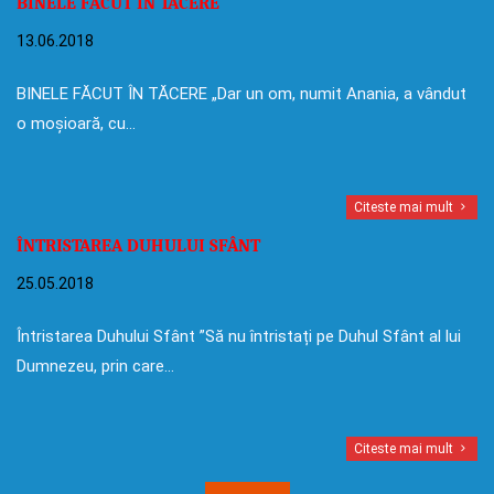
BINELE FĂCUT ÎN TĂCERE
13.06.2018
BINELE FĂCUT ÎN TĂCERE „Dar un om, numit Anania, a vândut
o moșioară, cu…
Citeste mai mult
ÎNTRISTAREA DUHULUI SFÂNT
25.05.2018
Întristarea Duhului Sfânt ”Să nu întristați pe Duhul Sfânt al lui
Dumnezeu, prin care…
Citeste mai mult