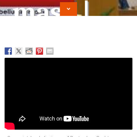
masa |
Ioan
Cocirteu