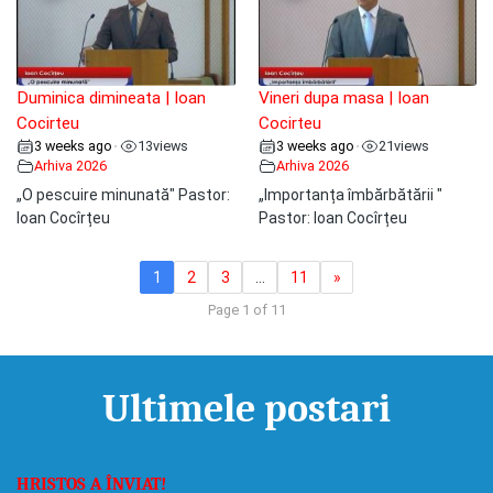
Duminica dimineata | Ioan
Vineri dupa masa | Ioan
Cocirteu
Cocirteu
3 weeks ago
13
views
3 weeks ago
21
views
•
•
Arhiva 2026
Arhiva 2026
„O pescuire minunată" Pastor:
„Importanța îmbărbătării "
Ioan Cocîrțeu
Pastor: Ioan Cocîrțeu
1
2
3
…
11
»
Page 1 of 11
Ultimele postari
HRISTOS A ÎNVIAT!