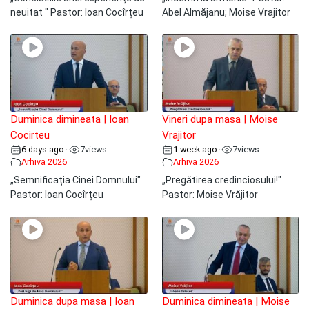
neuitat " Pastor: Ioan Cocîrțeu
Abel Almăjanu; Moise Vrajitor
Duminica dimineata | Ioan
Vineri dupa masa | Moise
Cocirteu
Vrajitor
6 days ago
7
views
1 week ago
7
views
•
•
Arhiva 2026
Arhiva 2026
„Semnificația Cinei Domnului"
„Pregătirea credinciosului!"
Pastor: Ioan Cocîrțeu
Pastor: Moise Vrăjitor
Duminica dupa masa | Ioan
Duminica dimineata | Moise