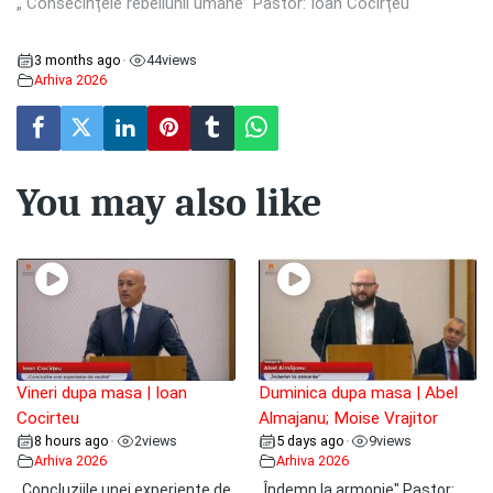
„ Consecințele rebeliunii umane” Pastor: Ioan Cocîrțeu
3 months ago
44
views
•
Arhiva 2026
You may also like
Vineri dupa masa | Ioan
Duminica dupa masa | Abel
Cocirteu
Almajanu; Moise Vrajitor
8 hours ago
2
views
5 days ago
9
views
•
•
Arhiva 2026
Arhiva 2026
„Concluziile unei experiențe de
„Îndemn la armonie" Pastor: