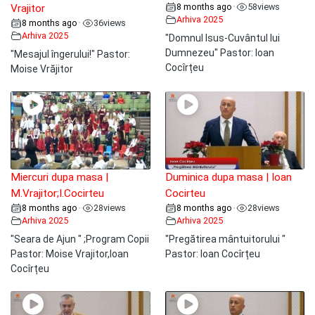
8 months ago
58
views
•
Vrajitor
Arhiva 2025
8 months ago
36
views
•
Arhiva 2025
"Domnul Isus-Cuvântul lui
Dumnezeu" Pastor: Ioan
"Mesajul îngerului!" Pastor:
Cocîrțeu
Moise Vrăjitor
Miercuri dupa masa |
Duminica dupa masa | Ioan
M.Vrajitor;I.Cocirteu
Cocirteu
8 months ago
28
views
8 months ago
28
views
•
•
Arhiva 2025
Arhiva 2025
"Seara de Ajun " ;Program Copii
"Pregătirea mântuitorului "
Pastor: Moise Vrajitor,Ioan
Pastor: Ioan Cocîrțeu
Cocîrțeu