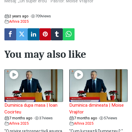
Mesaj: ,,Un super erou ” Pastor: Moise Vrăjitor
2 years ago
709
views
•
Arhiva 2025
You may also like
Duminica dupa masa | Ioan
Duminica dimineata | Moise
Cocirteu
Vrajitor
7 months ago
37
views
7 months ago
57
views
•
•
Arhiva 2025
Arhiva 2025
"O privire retrospectivă asupra
"Cum lucrează Dumnezeu? "