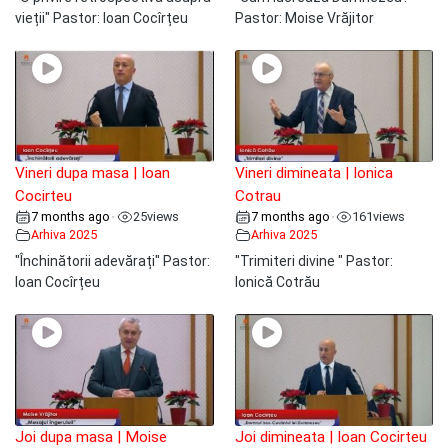
vieții" Pastor: Ioan Cocîrțeu
Pastor: Moise Vrăjitor
Vineri dupa masa | Ioan
Vineri dimineata | Ionica
Cocirteu
Cotrau
7 months ago
25
views
7 months ago
161
views
•
•
Arhiva 2025
Arhiva 2025
"Închinătorii adevărați" Pastor:
"Trimiteri divine " Pastor:
Ioan Cocîrțeu
Ionică Cotrău
Joi dupa masa | Moise
Joi dimineata | Ioan Cocirteu