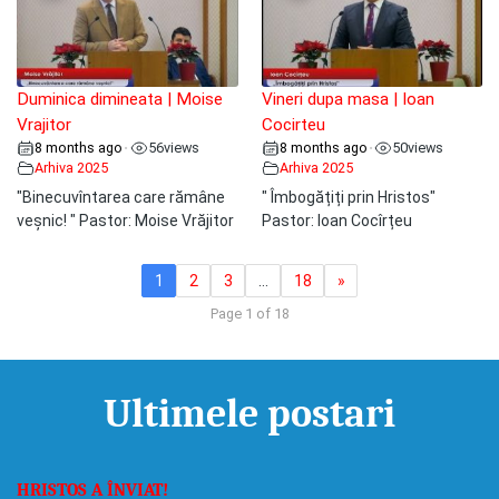
Duminica dimineata | Moise
Vineri dupa masa | Ioan
Vrajitor
Cocirteu
8 months ago
56
views
8 months ago
50
views
•
•
Arhiva 2025
Arhiva 2025
"Binecuvîntarea care rămâne
" Îmbogățiți prin Hristos"
veșnic! " Pastor: Moise Vrăjitor
Pastor: Ioan Cocîrțeu
1
2
3
…
18
»
Page 1 of 18
Ultimele postari
HRISTOS A ÎNVIAT!