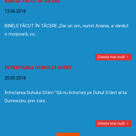
BINELE FĂCUT ÎN TĂCERE
13.06.2018
BINELE FĂCUT ÎN TĂCERE „Dar un om, numit Anania, a vândut
o moșioară, cu…
Citeste mai mult
ÎNTRISTAREA DUHULUI SFÂNT
25.05.2018
Întristarea Duhului Sfânt ”Să nu întristați pe Duhul Sfânt al lui
Dumnezeu, prin care…
Citeste mai mult