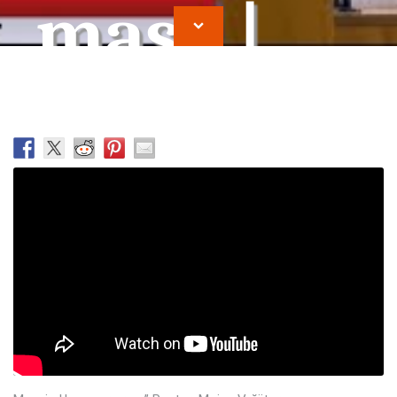
masa |
Moise
Vrajitor