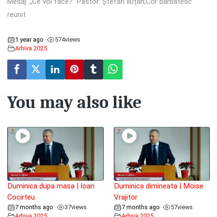
Mesaj: „Ce voi face?” Pastor: Ștefan Iluțan;Cor barbatesc
reunit
1 year ago
574
views
•
Arhiva 2025
You may also like
Duminica dupa masa | Ioan
Duminica dimineata | Moise
Cocirteu
Vrajitor
7 months ago
37
views
7 months ago
57
views
•
•
Arhiva 2025
Arhiva 2025