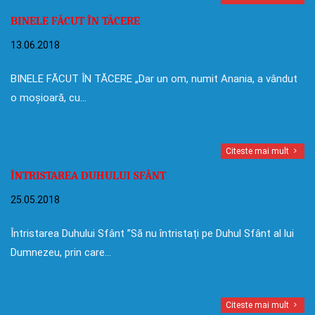
BINELE FĂCUT ÎN TĂCERE
13.06.2018
BINELE FĂCUT ÎN TĂCERE „Dar un om, numit Anania, a vândut
o moșioară, cu…
Citeste mai mult
ÎNTRISTAREA DUHULUI SFÂNT
25.05.2018
Întristarea Duhului Sfânt ”Să nu întristați pe Duhul Sfânt al lui
Dumnezeu, prin care…
Citeste mai mult