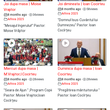
Joi dupa masa | Moise
Joi dimineata | Ioan Cocirteu
8 months ago
58
views
•
Vrajitor
Arhiva 2025
8 months ago
36
views
•
Arhiva 2025
"Domnul Isus-Cuvântul lui
Dumnezeu" Pastor: Ioan
"Mesajul îngerului!" Pastor:
Cocîrțeu
Moise Vrăjitor
Miercuri dupa masa |
Duminica dupa masa | Ioan
M.Vrajitor;I.Cocirteu
Cocirteu
8 months ago
28
views
8 months ago
28
views
•
•
Arhiva 2025
Arhiva 2025
"Seara de Ajun " ;Program Copii
"Pregătirea mântuitorului "
Pastor: Moise Vrajitor,Ioan
Pastor: Ioan Cocîrțeu
Cocîrțeu