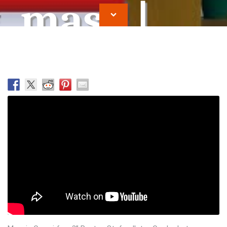
masa |
Stefan
Ilutan