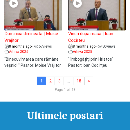
Duminica dimineata | Moise
Vineri dupa masa | Ioan
Vrajitor
Cocirteu
8 months ago
57
views
8 months ago
50
views
•
•
Arhiva 2025
Arhiva 2025
"Binecuvîntarea care rămâne
" Îmbogățiți prin Hristos"
veșnic! " Pastor: Moise Vrăjitor
Pastor: Ioan Cocîrțeu
1
2
3
…
18
»
Page 1 of 18
Ultimele postari