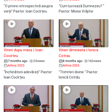
"O privire retrospectivă asupra
"Cum lucrează Dumnezeu? "
vieții" Pastor: Ioan Cocîrțeu
Pastor: Moise Vrăjitor
Vineri dupa masa | Ioan
Vineri dimineata | Ionica
Cocirteu
Cotrau
7 months ago
25
views
8 months ago
162
views
•
•
Arhiva 2025
Arhiva 2025
"Închinătorii adevărați" Pastor:
"Trimiteri divine " Pastor:
Ioan Cocîrțeu
Ionică Cotrău