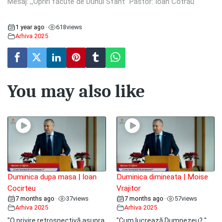
Mesaj: ,,Opriri făcute de Duhul Sfânt” Pastor: Ioan Cotrău
1 year ago
618
views
•
Arhiva 2025
You may also like
Duminica dupa masa | Ioan
Duminica dimineata | Moise
Cocirteu
Vrajitor
7 months ago
37
views
7 months ago
57
views
•
•
Arhiva 2025
Arhiva 2025
"O privire retrospectivă asupra
"Cum lucrează Dumnezeu? "