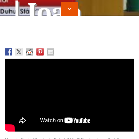
| Ioan
Cotrau