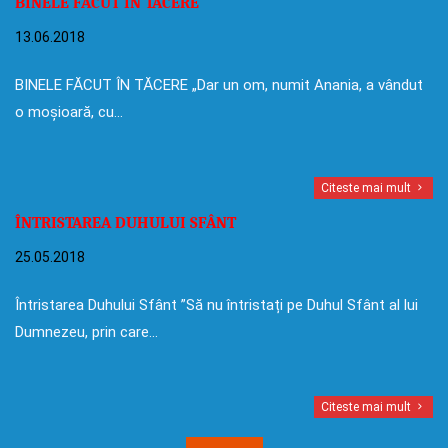
BINELE FĂCUT ÎN TĂCERE
13.06.2018
BINELE FĂCUT ÎN TĂCERE „Dar un om, numit Anania, a vândut
o moșioară, cu…
Citeste mai mult
ÎNTRISTAREA DUHULUI SFÂNT
25.05.2018
Întristarea Duhului Sfânt ”Să nu întristați pe Duhul Sfânt al lui
Dumnezeu, prin care…
Citeste mai mult