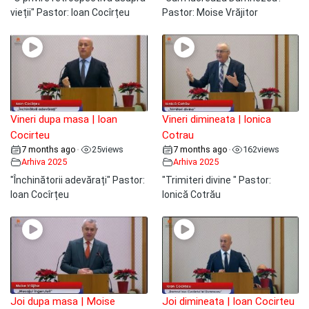
vieții" Pastor: Ioan Cocîrțeu
Pastor: Moise Vrăjitor
Vineri dupa masa | Ioan
Vineri dimineata | Ionica
Cocirteu
Cotrau
7 months ago
25
views
7 months ago
162
views
•
•
Arhiva 2025
Arhiva 2025
"Închinătorii adevărați" Pastor:
"Trimiteri divine " Pastor:
Ioan Cocîrțeu
Ionică Cotrău
Joi dupa masa | Moise
Joi dimineata | Ioan Cocirteu