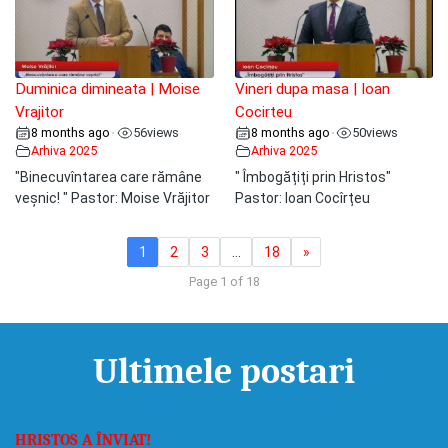
Duminica dimineata | Moise
Vineri dupa masa | Ioan
Vrajitor
Cocirteu
8 months ago
56
views
8 months ago
50
views
•
•
Arhiva 2025
Arhiva 2025
"Binecuvîntarea care rămâne
" Îmbogățiți prin Hristos"
veșnic! " Pastor: Moise Vrăjitor
Pastor: Ioan Cocîrțeu
1
2
3
…
18
»
Page 1 of 18
Ultimele postari
HRISTOS A ÎNVIAT!