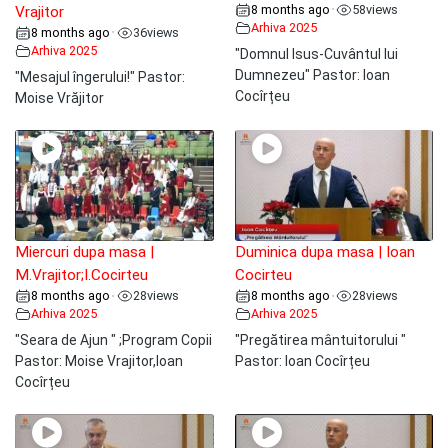
8 months ago
58
views
•
Vrajitor
Arhiva 2025
8 months ago
36
views
•
Arhiva 2025
"Domnul Isus-Cuvântul lui
Dumnezeu" Pastor: Ioan
"Mesajul îngerului!" Pastor:
Cocîrțeu
Moise Vrăjitor
Miercuri dupa masa |
Duminica dupa masa | Ioan
M.Vrajitor;I.Cocirteu
Cocirteu
8 months ago
28
views
8 months ago
28
views
•
•
Arhiva 2025
Arhiva 2025
"Seara de Ajun " ;Program Copii
"Pregătirea mântuitorului "
Pastor: Moise Vrajitor,Ioan
Pastor: Ioan Cocîrțeu
Cocîrțeu