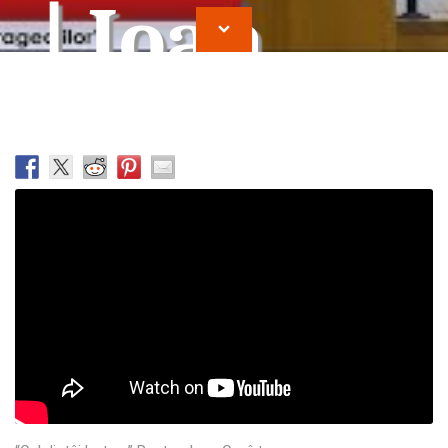
| Ioan
Cocirteu