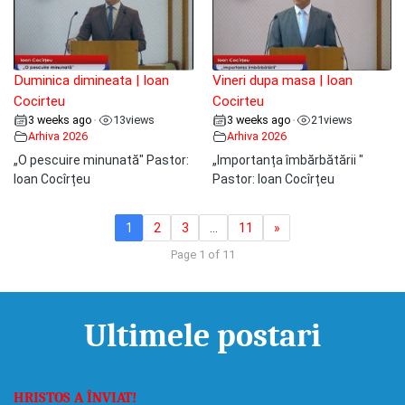
Duminica dimineata | Ioan
Vineri dupa masa | Ioan
Cocirteu
Cocirteu
3 weeks ago
13
views
3 weeks ago
21
views
•
•
Arhiva 2026
Arhiva 2026
„O pescuire minunată" Pastor:
„Importanța îmbărbătării "
Ioan Cocîrțeu
Pastor: Ioan Cocîrțeu
1
2
3
…
11
»
Page 1 of 11
Ultimele postari
HRISTOS A ÎNVIAT!