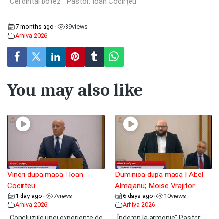
“Cel dintâi botez ” Pastor: Ioan Cocîrțeu
7 months ago
39
views
•
Arhiva 2026
You may also like
Vineri dupa masa | Ioan
Duminica dupa masa | Abel
Cocirteu
Almajanu; Moise Vrajitor
1 day ago
7
views
6 days ago
10
views
•
•
Arhiva 2026
Arhiva 2026
„Concluziile unei experiențe de
„Îndemn la armonie" Pastor: