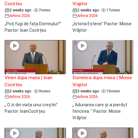
Cocirteu
Vrajitor
2 weeks ago
7
views
2 weeks ago
17
views
•
•
Arhiva 2026
Arhiva 2026
„Poți fugi de fața Domnului?"
„Istoria Esterei" Pastor: Moise
Pastor: Ioan Cocîrțeu
Vrăjitor
Vineri dupa masa | Ioan
Duminica dupa masa | Moise
Cocirteu
Vrajitor
2 weeks ago
9
views
3 weeks ago
19
views
•
•
Arhiva 2026
Arhiva 2026
„ O zi din viața unui creștin"
„ Adunarea care și-a pierdut
Pastor: IoanCocîrțeu
fericirea. " Pastor: Moise
Vrăjitor