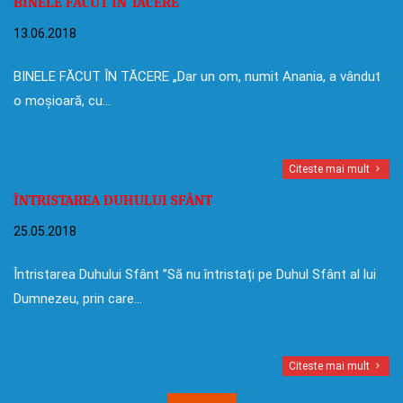
BINELE FĂCUT ÎN TĂCERE
13.06.2018
BINELE FĂCUT ÎN TĂCERE „Dar un om, numit Anania, a vândut
o moșioară, cu…
Citeste mai mult
ÎNTRISTAREA DUHULUI SFÂNT
25.05.2018
Întristarea Duhului Sfânt ”Să nu întristați pe Duhul Sfânt al lui
Dumnezeu, prin care…
Citeste mai mult