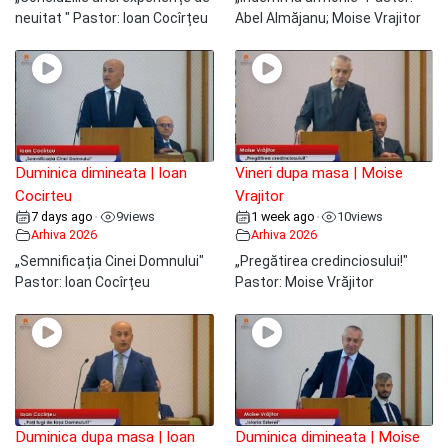
neuitat " Pastor: Ioan Cocîrțeu
Abel Almăjanu; Moise Vrajitor
Duminica dimineata | Ioan
Vineri dupa masa | Moise
Cocirteu
Vrajitor
7 days ago
9
views
1 week ago
10
views
•
•
Arhiva 2026
Arhiva 2026
„Semnificația Cinei Domnului"
„Pregătirea credinciosului!"
Pastor: Ioan Cocîrțeu
Pastor: Moise Vrăjitor
Duminica dupa masa | Ioan
Duminica dimineata | Moise