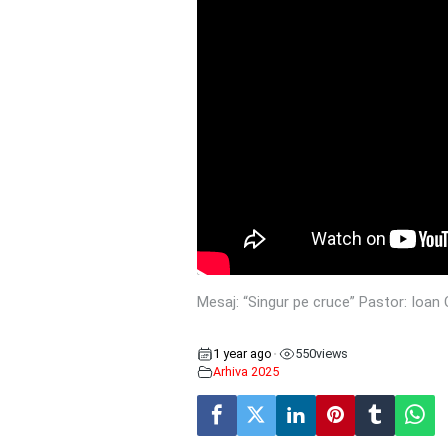
Mesaj: “Singur pe cruce” Pastor: Ioan
1 year ago
550
views
•
Arhiva 2025