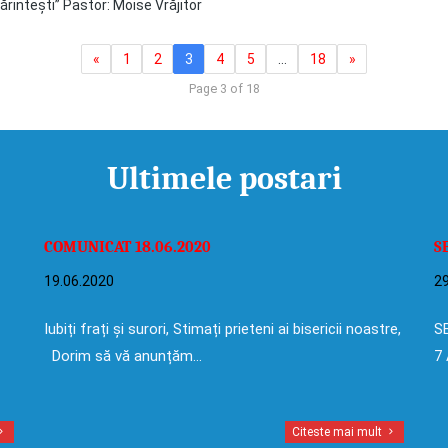
ărintești” Pastor: Moise Vrăjitor
«
1
2
3
4
5
…
18
»
Page 3 of 18
Ultimele postari
COMUNICAT 18.06.2020
S
19.06.2020
29
Iubiți frați și surori, Stimați prieteni ai bisericii noastre,
SE
Dorim să vă anunțăm…
7 
Citeste mai mult