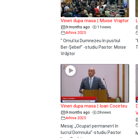
Vineri dupa masa | Moise Vrajitor
L
9 months ago
11
views
•
Arhiva 2025
" Omul lui Dumnezeu în pustiul
"
Ber-Șebei!" -studiu Pastor: Moise
T
Vrăjitor
Vineri dupa masa | Ioan Cocirteu
D
9 months ago
28
views
•
V
Arhiva 2025
Mesaj: „Ocupat permanent în
lucrul Domnului”-studiu Pastor:
M