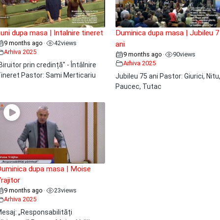
uni dupa masa | Intalnire tineret
Duminica dupa masa | Jubileu 
9 months ago
42
views
•
ani
Arhiva 2025
9 months ago
90
views
•
Arhiva 2025
Biruitor prin credință" - Întâlnire
ineret Pastor: Sami Merticariu
Jubileu 75 ani Pastor: Giurici, Nitu
Paucec, Tutac
uminica dupa masa | Moise
rajitor
9 months ago
23
views
•
Arhiva 2025
esaj: „Responsabilități