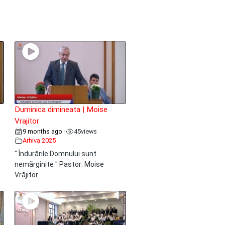
Duminica dimineata | Moise
Vrajitor
9 months ago
45
views
•
Arhiva 2025
" Îndurările Domnului sunt
nemărginite " Pastor: Moise
Vrăjitor