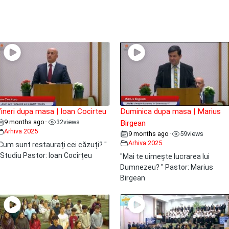
ineri dupa masa | Ioan Cocirteu
Duminica dupa masa | Marius
9 months ago
32
views
•
Birgean
Arhiva 2025
9 months ago
59
views
•
Arhiva 2025
Cum sunt restaurați cei căzuți? "
 Studiu Pastor: Ioan Cocîrțeu
"Mai te uimește lucrarea lui
Dumnezeu? " Pastor: Marius
Birgean