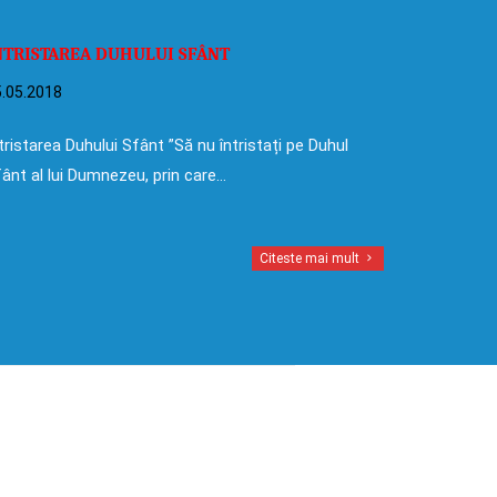
NTRISTAREA DUHULUI SFÂNT
.05.2018
tristarea Duhului Sfânt ”Să nu întristați pe Duhul
ânt al lui Dumnezeu, prin care…
Citeste mai mult