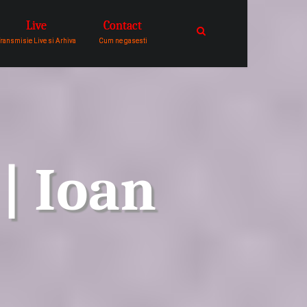
Live
Contact
catre comunitatea de oameni in
ransmisie Live si Arhiva
Cum ne gasesti
| Ioan