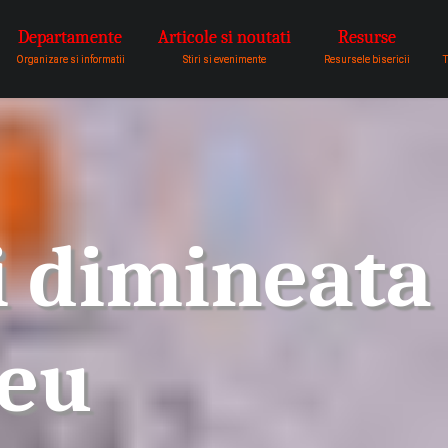
Departamente
Articole si noutati
Resurse
pentru a fi vocea lui Dumnezeu 
Organizare si informatii
Stiri si evenimente
Resursele bisericii
T
 dimineata 
teu