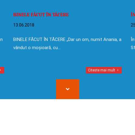
BINELE FĂCUT ÎN TĂCERE
Î
13.06.2018
25
in
BINELE FĂCUT ÎN TĂCERE „Dar un om, numit Anania, a
În
vândut o moșioară, cu…
Sf
Citeste mai mult