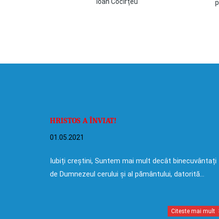
Ioan Cocîrțeu
p
HRISTOS A ÎNVIAT!
01.05.2021
Iubiți creștini, Suntem mai mult decât binecuvântați
de Dumnezeul cerului și al pământului, datorită…
Citeste mai mult