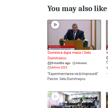
You may also like
Duminica dupa masa | Gelu
V
Dumitrascu
9 months ago
64
views
•
Arhiva 2025
"
-
"Experimentarea vieții împreună"
Pastor: Gelu Dumitrașcu