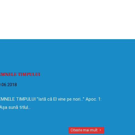
EMNELE TIMPULUI
.06.2018
MNELE TIMPULUI ”Iată că El vine pe nori…” Apoc. 1:
Așa sună titlul…
Citeste mai mult