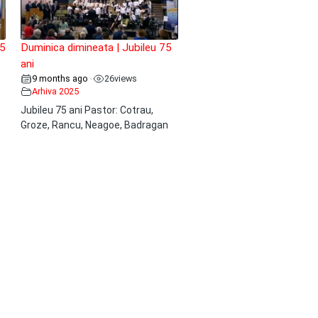
75
Duminica dimineata | Jubileu 75
ani
9 months ago
26
views
•
Arhiva 2025
,
Jubileu 75 ani Pastor: Cotrau,
Groze, Rancu, Neagoe, Badragan