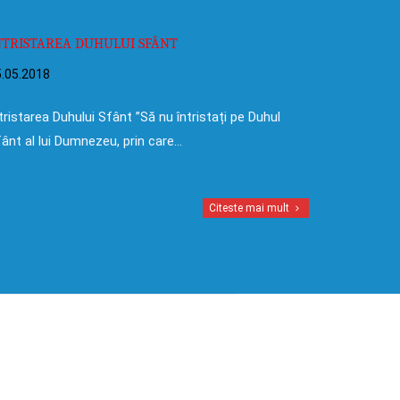
NTRISTAREA DUHULUI SFÂNT
.05.2018
tristarea Duhului Sfânt ”Să nu întristați pe Duhul
ânt al lui Dumnezeu, prin care…
Citeste mai mult