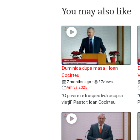
You may also like
Duminica dupa masa | Ioan
D
Cocirteu
V
7 months ago
37
views
•
Arhiva 2025
"O privire retrospectivă asupra
"
vieții" Pastor: Ioan Cocîrțeu
P