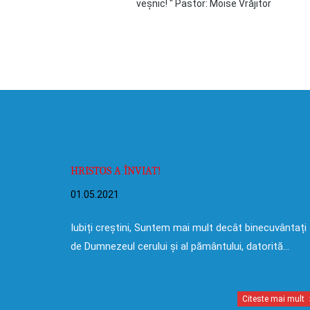
veșnic! " Pastor: Moise Vrăjitor
HRISTOS A ÎNVIAT!
01.05.2021
Iubiți creștini, Suntem mai mult decât binecuvântați
de Dumnezeul cerului și al pământului, datorită…
Citeste mai mult