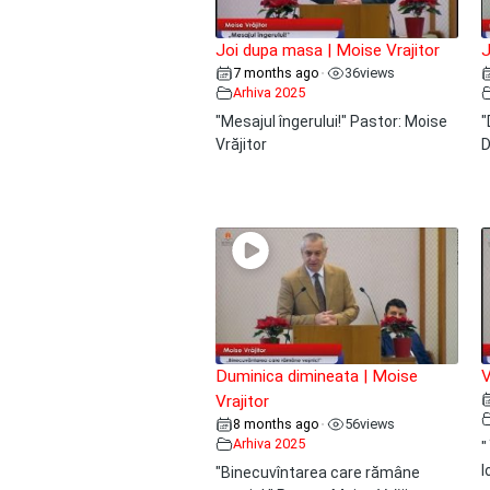
Joi dupa masa | Moise Vrajitor
J
7 months ago
36
views
•
Arhiva 2025
"Mesajul îngerului!" Pastor: Moise
"
Vrăjitor
D
Duminica dimineata | Moise
V
Vrajitor
8 months ago
56
views
•
Arhiva 2025
"
I
"Binecuvîntarea care rămâne