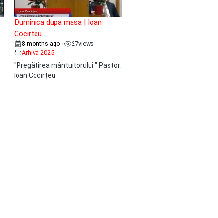
Duminica dupa masa | Ioan
Cocirteu
8 months ago
27
views
•
Arhiva 2025
"Pregătirea mântuitorului " Pastor:
Ioan Cocîrțeu