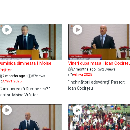
uminica dimineata | Moise
Vineri dupa masa | Ioan Cocirte
7 months ago
25
views
•
rajitor
Arhiva 2025
7 months ago
57
views
•
Arhiva 2025
"Închinătorii adevărați" Pastor:
Ioan Cocîrțeu
Cum lucrează Dumnezeu? "
astor: Moise Vrăjitor