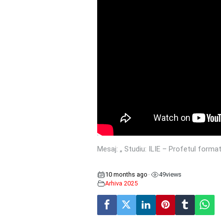
Mesaj: „ Studiu: ILIE – Profetul forma
10 months ago
49
views
•
Arhiva 2025