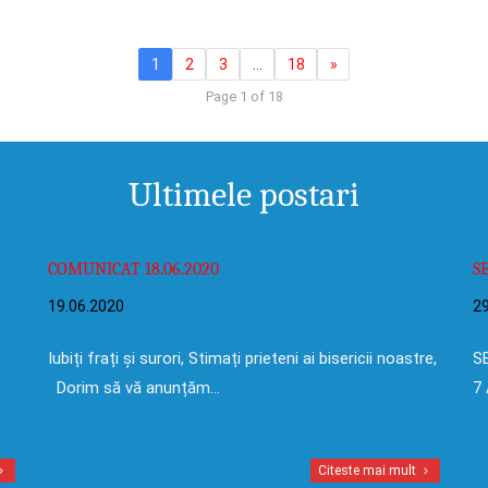
1
2
3
…
18
»
Page 1 of 18
Ultimele postari
COMUNICAT 18.06.2020
S
19.06.2020
29
Iubiți frați și surori, Stimați prieteni ai bisericii noastre,
SE
Dorim să vă anunțăm…
7 
Citeste mai mult