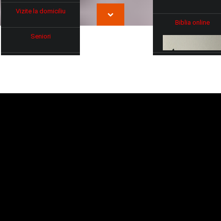
Vizite la domiciliu
Biblia online
Seniori