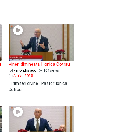
u
Vineri dimineata | Ionica Cotrau
7 months ago
161
views
•
Arhiva 2025
"Trimiteri divine " Pastor: Ionică
Cotrău