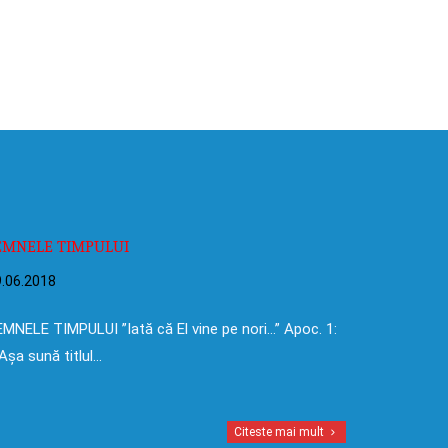
EMNELE TIMPULUI
.06.2018
MNELE TIMPULUI ”Iată că El vine pe nori…” Apoc. 1:
Așa sună titlul…
Citeste mai mult