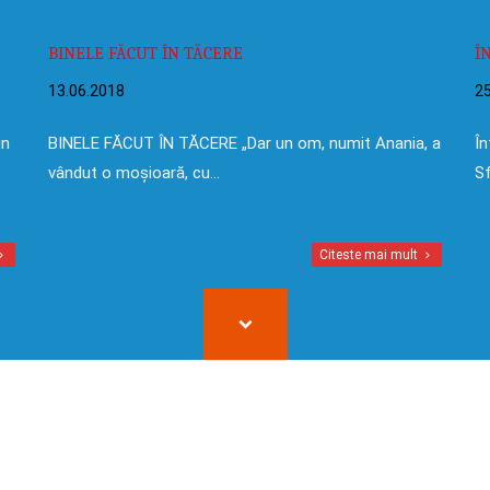
BINELE FĂCUT ÎN TĂCERE
Î
13.06.2018
25
in
BINELE FĂCUT ÎN TĂCERE „Dar un om, numit Anania, a
În
vândut o moșioară, cu…
Sf
Citeste mai mult