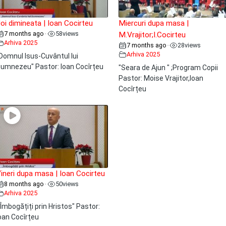
oi dimineata | Ioan Cocirteu
Miercuri dupa masa |
7 months ago
58
views
•
M.Vrajitor;I.Cocirteu
Arhiva 2025
7 months ago
28
views
•
Arhiva 2025
Domnul Isus-Cuvântul lui
umnezeu" Pastor: Ioan Cocîrțeu
"Seara de Ajun " ;Program Copii
Pastor: Moise Vrajitor,Ioan
Cocîrțeu
ineri dupa masa | Ioan Cocirteu
8 months ago
50
views
•
Arhiva 2025
 Îmbogățiți prin Hristos" Pastor:
oan Cocîrțeu