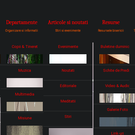
tru a fi vocea lui Dumnezeu catre c
Departamente
Articole si noutati
Resurse
Organizare si informatii
Stiri si evenimente
Resursele bisericii
Copii & Tineret
Evenimente
Buletine duminicale
Muzica
Noutati
Schite de Predici
i dupa masa
Editoriale
Video & Audio
Multimedia
Meditatii
teu
Galerie Foto
Stiri
Misiune
Link-uri