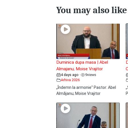
You may also like
Duminica dupa masa | Abel
D
Almajanu; Moise Vrajitor
C
4 days ago
9
views
•
Arhiva 2026
„Îndemn la armonie" Pastor: Abel
„
Almăjanu; Moise Vrajitor
P