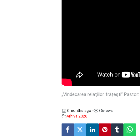
„Vindecarea relațiilor frățești” Pastor
3 months ago
35
views
•
Arhiva 2026