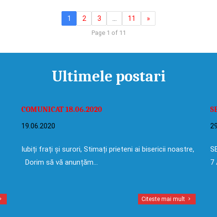
1
2
3
…
11
»
Page 1 of 11
Ultimele postari
COMUNICAT 18.06.2020
S
19.06.2020
29
Iubiți frați și surori, Stimați prieteni ai bisericii noastre,
SE
Dorim să vă anunțăm…
7 
Citeste mai mult