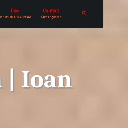
Live
Contact
catre comunitatea de oameni in
ransmisie Live si Arhiva
Cum ne gasesti
 | Ioan