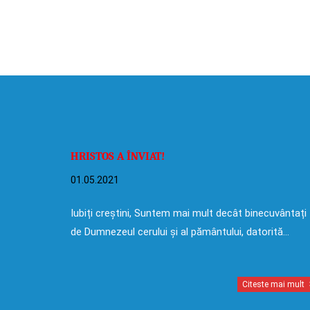
HRISTOS A ÎNVIAT!
01.05.2021
Iubiți creștini, Suntem mai mult decât binecuvântați
de Dumnezeul cerului și al pământului, datorită…
Citeste mai mult