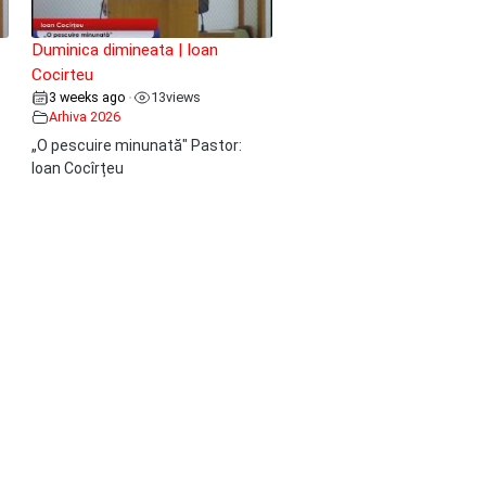
Duminica dimineata | Ioan
Cocirteu
3 weeks ago
13
views
•
Arhiva 2026
„O pescuire minunată" Pastor:
Ioan Cocîrțeu