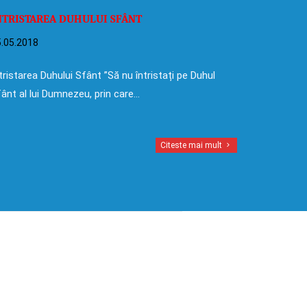
NTRISTAREA DUHULUI SFÂNT
.05.2018
tristarea Duhului Sfânt ”Să nu întristați pe Duhul
ânt al lui Dumnezeu, prin care…
Citeste mai mult