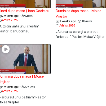
ineri dupa masa | Ioan Cocirteu
Duminica dupa masa | Moise
2 weeks ago
9
views
•
Vrajitor
Arhiva 2026
3 weeks ago
18
views
•
Arhiva 2026
 O zi din viața unui creștin"
astor: IoanCocîrțeu
„ Adunarea care și-a pierdut
fericirea. " Pastor: Moise Vrăjitor
uminica dupa masa | Moise
rajitor
4 weeks ago
27
views
•
Arhiva 2026
Parcursul unui patriarh" Pastor:
oise Vrăjitor