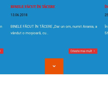
BINELE FĂCUT ÎN TĂCERE
Î
13.06.2018
25
in
BINELE FĂCUT ÎN TĂCERE „Dar un om, numit Anania, a
În
vândut o moșioară, cu…
Sf
Citeste mai mult