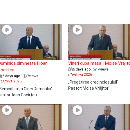
uminica dimineata | Ioan
Vineri dupa masa | Moise Vrajit
6 days ago
7
views
•
ocirteu
Arhiva 2026
5 days ago
7
views
•
Arhiva 2026
„Pregătirea credinciosului!"
Pastor: Moise Vrăjitor
Semnificația Cinei Domnului"
astor: Ioan Cocîrțeu