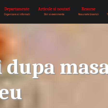
Departamente
Articole si noutati
Resurse
pentru a fi vocea lui Dumnezeu 
Organizare si informatii
Stiri si evenimente
Resursele bisericii
T
i dupa masa
teu