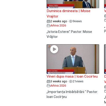
Duminica dimineata | Moise
V
Vrajitor
2 weeks ago
9
views
•
Arhiva 2026
„
P
„Istoria Esterei" Pastor: Moise
Vrăjitor
Vineri dupa masa | Ioan Cocirteu
D
3 weeks ago
21
views
•
V
Arhiva 2026
„Importanța îmbărbătării " Pastor:
Ioan Cocîrțeu
„
M