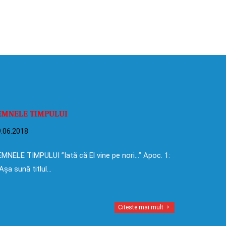
EMNELE TIMPULUI
.06.2018
MNELE TIMPULUI ”Iată că El vine pe nori…” Apoc. 1:
Așa sună titlul…
Citeste mai mult