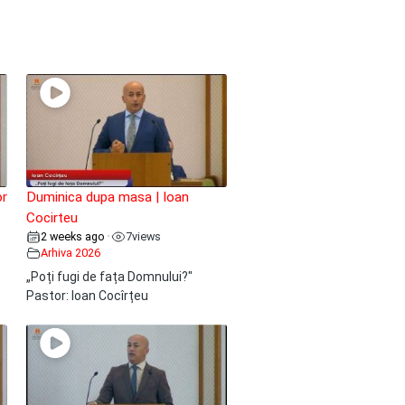
or
Duminica dupa masa | Ioan
Cocirteu
2 weeks ago
7
views
•
Arhiva 2026
„Poți fugi de fața Domnului?"
Pastor: Ioan Cocîrțeu