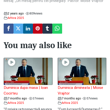
Mesaj: ,,Un mesaj pentru cei privilegiați” Pastor: Moise Vrăjitor
2 years ago
809
views
•
Arhiva 2025
You may also like
Duminica dupa masa | Ioan
Duminica dimineata | Moise
Cocirteu
Vrajitor
7 months ago
37
views
7 months ago
57
views
•
•
Arhiva 2025
Arhiva 2025
"O privire retrospectivă asupra
"Cum lucrează Dumnezeu? "