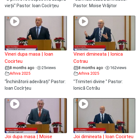
vieții" Pastor: Ioan Cocîrțeu
Pastor: Moise Vrăjitor
Vineri dupa masa | Ioan
Vineri dimineata | Ionica
Cocirteu
Cotrau
8 months ago
25
views
8 months ago
162
views
•
•
Arhiva 2025
Arhiva 2025
"Închinătorii adevărați" Pastor:
"Trimiteri divine " Pastor:
Ioan Cocîrțeu
Ionică Cotrău
Joi dupa masa | Moise
Joi dimineata | Ioan Cocirteu