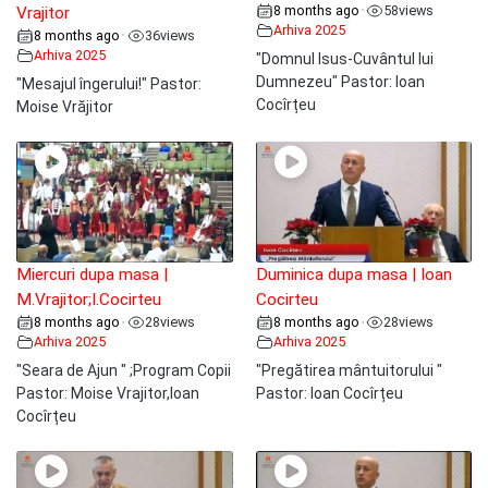
8 months ago
58
views
•
Vrajitor
Arhiva 2025
8 months ago
36
views
•
Arhiva 2025
"Domnul Isus-Cuvântul lui
Dumnezeu" Pastor: Ioan
"Mesajul îngerului!" Pastor:
Cocîrțeu
Moise Vrăjitor
Miercuri dupa masa |
Duminica dupa masa | Ioan
M.Vrajitor;I.Cocirteu
Cocirteu
8 months ago
28
views
8 months ago
28
views
•
•
Arhiva 2025
Arhiva 2025
"Seara de Ajun " ;Program Copii
"Pregătirea mântuitorului "
Pastor: Moise Vrajitor,Ioan
Pastor: Ioan Cocîrțeu
Cocîrțeu