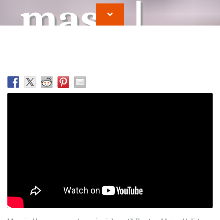
masa |
Moise
Vrajitor