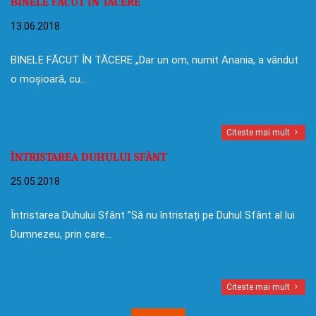
BINELE FĂCUT ÎN TĂCERE
13.06.2018
BINELE FĂCUT ÎN TĂCERE „Dar un om, numit Anania, a vândut
o moșioară, cu…
Citeste mai mult
ÎNTRISTAREA DUHULUI SFÂNT
25.05.2018
Întristarea Duhului Sfânt ”Să nu întristați pe Duhul Sfânt al lui
Dumnezeu, prin care…
Citeste mai mult