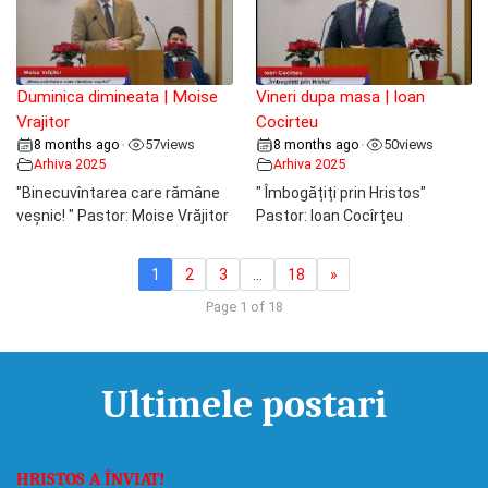
Duminica dimineata | Moise
Vineri dupa masa | Ioan
Vrajitor
Cocirteu
8 months ago
57
views
8 months ago
50
views
•
•
Arhiva 2025
Arhiva 2025
"Binecuvîntarea care rămâne
" Îmbogățiți prin Hristos"
veșnic! " Pastor: Moise Vrăjitor
Pastor: Ioan Cocîrțeu
1
2
3
…
18
»
Page 1 of 18
Ultimele postari
HRISTOS A ÎNVIAT!