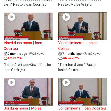
vieții" Pastor: Ioan Cocîrțeu
Pastor: Moise Vrăjitor
Vineri dupa masa | Ioan
Vineri dimineata | Ionica
Cocirteu
Cotrau
7 months ago
25
views
7 months ago
162
views
•
•
Arhiva 2025
Arhiva 2025
"Închinătorii adevărați" Pastor:
"Trimiteri divine " Pastor:
Ioan Cocîrțeu
Ionică Cotrău
Joi dupa masa | Moise
Joi dimineata | Ioan Cocirteu