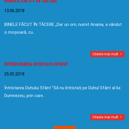
BINELE FĂCUT ÎN TĂCERE
13.06.2018
BINELE FĂCUT ÎN TĂCERE „Dar un om, numit Anania, a vândut
o moșioară, cu…
Citeste mai mult
ÎNTRISTAREA DUHULUI SFÂNT
25.05.2018
Întristarea Duhului Sfânt ”Să nu întristați pe Duhul Sfânt al lui
Dumnezeu, prin care…
Citeste mai mult