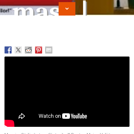
masa |
Moise
Vrajitor