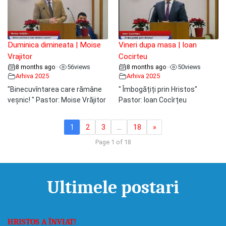
Duminica dimineata | Moise
Vineri dupa masa | Ioan
Vrajitor
Cocirteu
8 months ago
56
views
8 months ago
50
views
•
•
Arhiva 2025
Arhiva 2025
"Binecuvîntarea care rămâne
" Îmbogățiți prin Hristos"
veșnic! " Pastor: Moise Vrăjitor
Pastor: Ioan Cocîrțeu
1
2
3
…
18
»
Page 1 of 18
Ultimele postari
HRISTOS A ÎNVIAT!