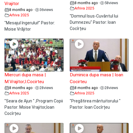
8 months ago
58
views
•
Vrajitor
Arhiva 2025
8 months ago
36
views
•
Arhiva 2025
"Domnul Isus-Cuvântul lui
Dumnezeu" Pastor: Ioan
"Mesajul îngerului!" Pastor:
Cocîrțeu
Moise Vrăjitor
Miercuri dupa masa |
Duminica dupa masa | Ioan
M.Vrajitor;I.Cocirteu
Cocirteu
8 months ago
28
views
8 months ago
28
views
•
•
Arhiva 2025
Arhiva 2025
"Seara de Ajun " ;Program Copii
"Pregătirea mântuitorului "
Pastor: Moise Vrajitor,Ioan
Pastor: Ioan Cocîrțeu
Cocîrțeu