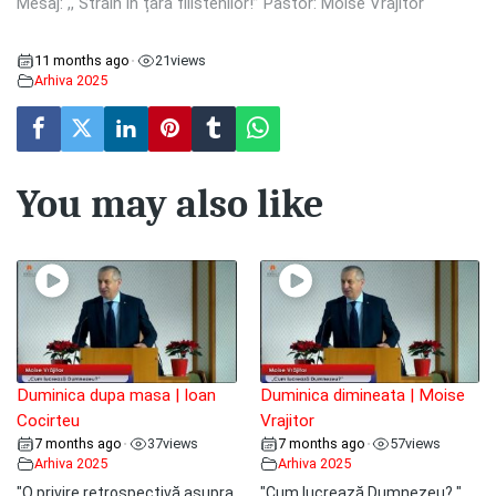
Mesaj: ,, Străin în țara filistenilor!” Pastor: Moise Vrăjitor
11 months ago
21
views
•
Arhiva 2025
You may also like
Duminica dupa masa | Ioan
Duminica dimineata | Moise
Cocirteu
Vrajitor
7 months ago
37
views
7 months ago
57
views
•
•
Arhiva 2025
Arhiva 2025
"O privire retrospectivă asupra
"Cum lucrează Dumnezeu? "