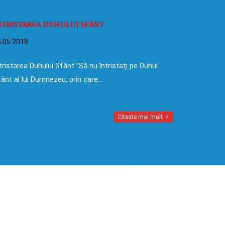
NTRISTAREA DUHULUI SFÂNT
.05.2018
tristarea Duhului Sfânt ”Să nu întristați pe Duhul
ânt al lui Dumnezeu, prin care…
Citeste mai mult