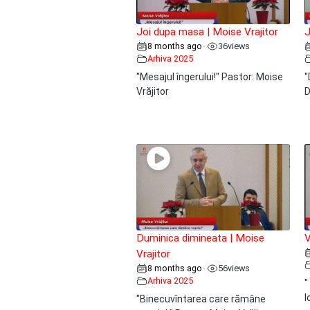
Joi dupa masa | Moise Vrajitor
J
8 months ago
36
views
•
Arhiva 2025
"Mesajul îngerului!" Pastor: Moise
"
Vrăjitor
D
Duminica dimineata | Moise
V
Vrajitor
8 months ago
56
views
•
Arhiva 2025
"
I
"Binecuvîntarea care rămâne