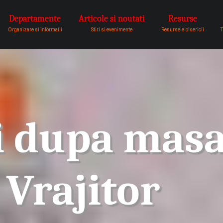
Departamente
Articole si noutati
Resurse
pentru a fi vocea lui Dumnezeu 
Organizare si informatii
Stiri si evenimente
Resursele bisericii
T
i dupa masa
 Vrajitor