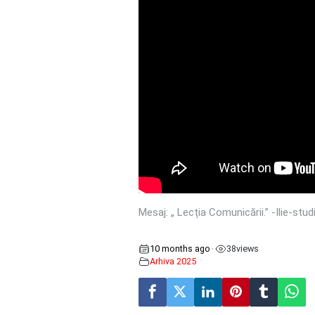
Mesaj: „ Lecția Comunicării.” -Ilie-stu
10 months ago
38
views
•
Arhiva 2025