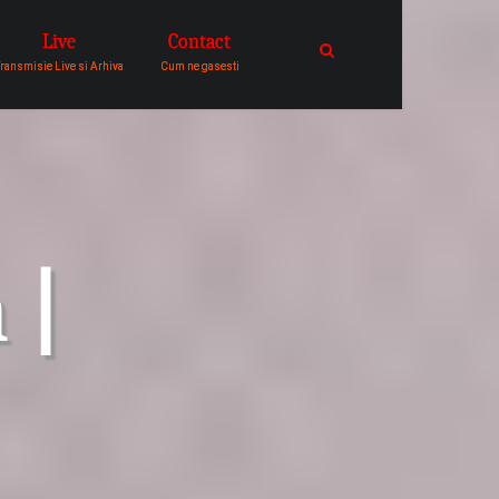
Live
Contact
catre comunitatea de oameni in
ransmisie Live si Arhiva
Cum ne gasesti
 |