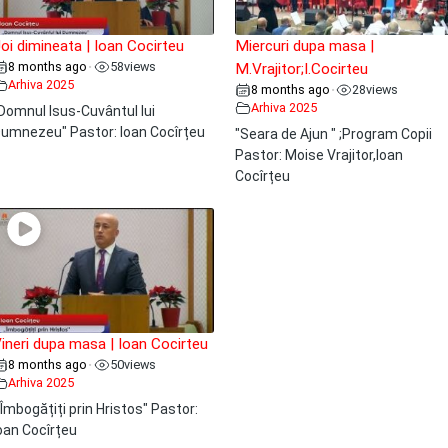
oi dimineata | Ioan Cocirteu
Miercuri dupa masa |
8 months ago
58
views
•
M.Vrajitor;I.Cocirteu
Arhiva 2025
8 months ago
28
views
•
Arhiva 2025
Domnul Isus-Cuvântul lui
umnezeu" Pastor: Ioan Cocîrțeu
"Seara de Ajun " ;Program Copii
Pastor: Moise Vrajitor,Ioan
Cocîrțeu
ineri dupa masa | Ioan Cocirteu
8 months ago
50
views
•
Arhiva 2025
 Îmbogățiți prin Hristos" Pastor:
oan Cocîrțeu