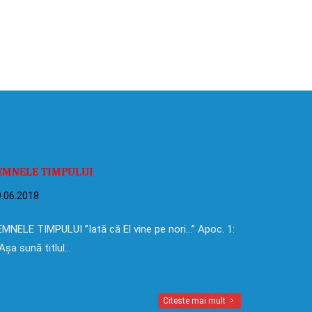
EMNELE TIMPULUI
.06.2018
MNELE TIMPULUI ”Iată că El vine pe nori…” Apoc. 1:
Așa sună titlul…
Citeste mai mult