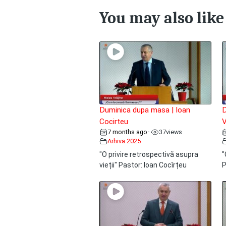
You may also like
Duminica dupa masa | Ioan
D
Cocirteu
V
7 months ago
37
views
•
Arhiva 2025
"O privire retrospectivă asupra
"
vieții" Pastor: Ioan Cocîrțeu
P