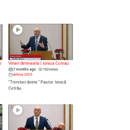
u
Vineri dimineata | Ionica Cotrau
7 months ago
162
views
•
Arhiva 2025
"Trimiteri divine " Pastor: Ionică
Cotrău