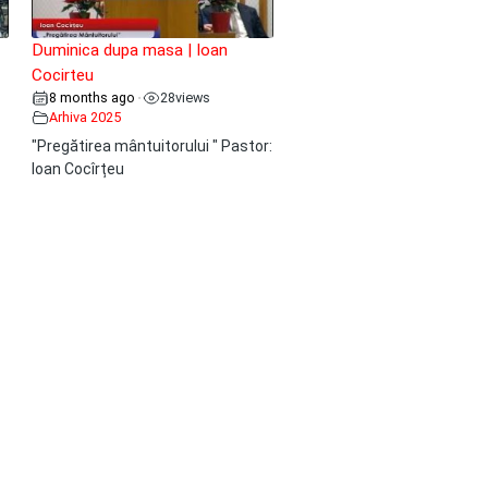
Duminica dupa masa | Ioan
Cocirteu
8 months ago
28
views
•
Arhiva 2025
"Pregătirea mântuitorului " Pastor:
Ioan Cocîrțeu