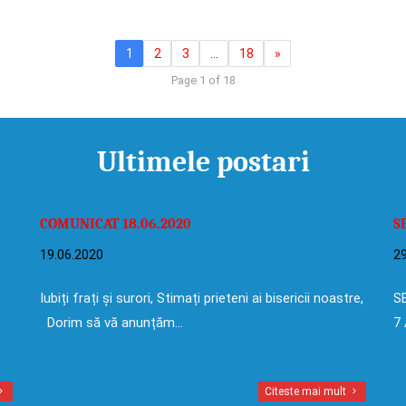
1
2
3
…
18
»
Page 1 of 18
Ultimele postari
COMUNICAT 18.06.2020
S
19.06.2020
29
Iubiți frați și surori, Stimați prieteni ai bisericii noastre,
SE
Dorim să vă anunțăm…
7 
Citeste mai mult