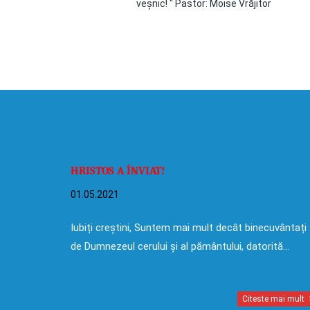
veșnic! " Pastor: Moise Vrăjitor
HRISTOS A ÎNVIAT!
01.05.2021
Iubiți creștini, Suntem mai mult decât binecuvântați
de Dumnezeul cerului și al pământului, datorită…
Citeste mai mult