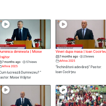
uminica dimineata | Moise
Vineri dupa masa | Ioan Cocirte
7 months ago
25
views
•
rajitor
Arhiva 2025
7 months ago
57
views
•
Arhiva 2025
"Închinătorii adevărați" Pastor:
Ioan Cocîrțeu
Cum lucrează Dumnezeu? "
astor: Moise Vrăjitor