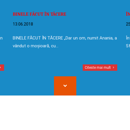
BINELE FĂCUT ÎN TĂCERE
Î
13.06.2018
25
in
BINELE FĂCUT ÎN TĂCERE „Dar un om, numit Anania, a
În
vândut o moșioară, cu…
Sf
Citeste mai mult