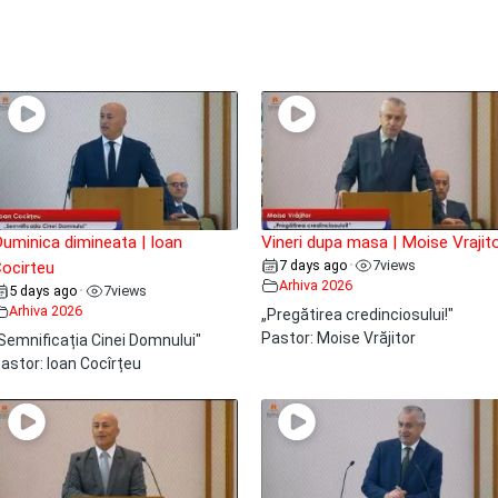
uminica dimineata | Ioan
Vineri dupa masa | Moise Vrajit
7 days ago
7
views
•
ocirteu
Arhiva 2026
5 days ago
7
views
•
Arhiva 2026
„Pregătirea credinciosului!"
Pastor: Moise Vrăjitor
Semnificația Cinei Domnului"
astor: Ioan Cocîrțeu