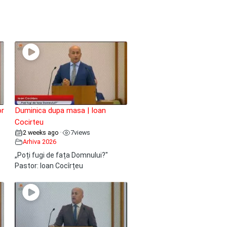
or
Duminica dupa masa | Ioan
Cocirteu
2 weeks ago
7
views
•
Arhiva 2026
„Poți fugi de fața Domnului?"
Pastor: Ioan Cocîrțeu