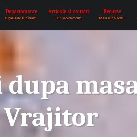
Departamente
Articole si noutati
Resurse
pentru a fi vocea lui Dumnezeu 
Organizare si informatii
Stiri si evenimente
Resursele bisericii
T
i dupa masa
 Vrajitor