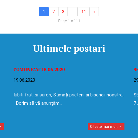
1
2
3
…
11
»
Page 1 of 11
Ultimele postari
COMUNICAT 18.06.2020
S
19.06.2020
29
Iubiți frați și surori, Stimați prieteni ai bisericii noastre,
SE
Dorim să vă anunțăm…
7 
Citeste mai mult