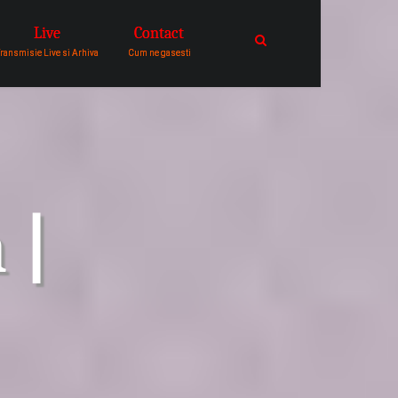
Live
Contact
catre comunitatea de oameni in
ransmisie Live si Arhiva
Cum ne gasesti
 |