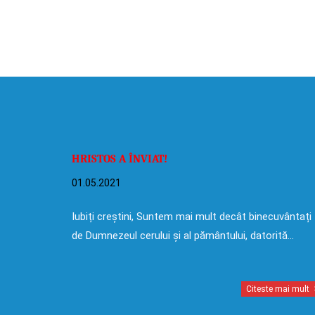
HRISTOS A ÎNVIAT!
01.05.2021
Iubiți creștini, Suntem mai mult decât binecuvântați
de Dumnezeul cerului și al pământului, datorită…
Citeste mai mult