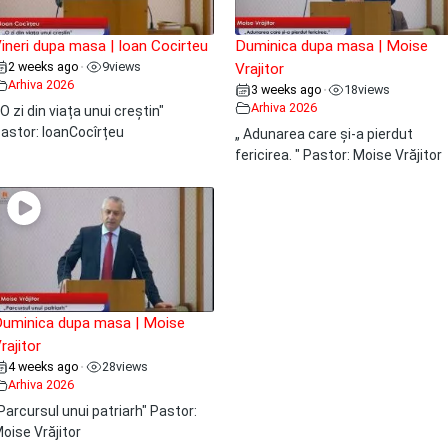
ineri dupa masa | Ioan Cocirteu
Duminica dupa masa | Moise
2 weeks ago
9
views
•
Vrajitor
Arhiva 2026
3 weeks ago
18
views
•
Arhiva 2026
 O zi din viața unui creștin"
astor: IoanCocîrțeu
„ Adunarea care și-a pierdut
fericirea. " Pastor: Moise Vrăjitor
uminica dupa masa | Moise
rajitor
4 weeks ago
28
views
•
Arhiva 2026
Parcursul unui patriarh" Pastor:
oise Vrăjitor