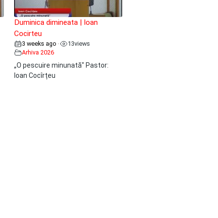
Duminica dimineata | Ioan
Cocirteu
3 weeks ago
13
views
•
Arhiva 2026
„O pescuire minunată" Pastor:
Ioan Cocîrțeu