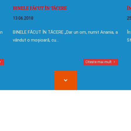
BINELE FĂCUT ÎN TĂCERE
Î
13.06.2018
25
in
BINELE FĂCUT ÎN TĂCERE „Dar un om, numit Anania, a
În
vândut o moșioară, cu…
Sf
Citeste mai mult