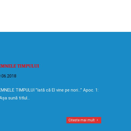
EMNELE TIMPULUI
.06.2018
MNELE TIMPULUI ”Iată că El vine pe nori…” Apoc. 1:
Așa sună titlul…
Citeste mai mult