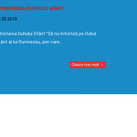
NTRISTAREA DUHULUI SFÂNT
.05.2018
tristarea Duhului Sfânt ”Să nu întristați pe Duhul
ânt al lui Dumnezeu, prin care…
Citeste mai mult