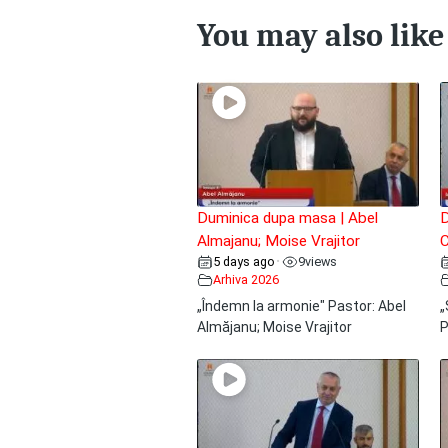
You may also like
Duminica dupa masa | Abel
D
Almajanu; Moise Vrajitor
C
5 days ago
9
views
•
Arhiva 2026
„Îndemn la armonie" Pastor: Abel
„
Almăjanu; Moise Vrajitor
P