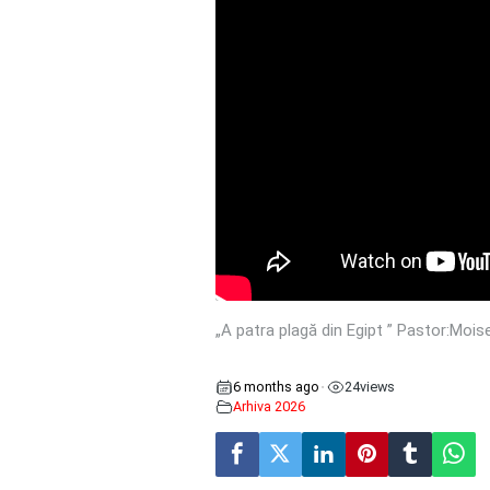
„A patra plagă din Egipt ” Pastor:Moise
6 months ago
24
views
•
Arhiva 2026