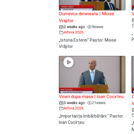
Duminica dimineata | Moise
V
Vrajitor
2 weeks ago
9
views
•
Arhiva 2026
„
P
„Istoria Esterei" Pastor: Moise
Vrăjitor
Vineri dupa masa | Ioan Cocirteu
D
3 weeks ago
21
views
•
V
Arhiva 2026
„Importanța îmbărbătării " Pastor:
Ioan Cocîrțeu
„
M