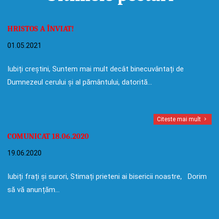
HRISTOS A ÎNVIAT!
01.05.2021
Iubiți creștini, Suntem mai mult decât binecuvântați de
Dumnezeul cerului și al pământului, datorită…
Citeste mai mult
COMUNICAT 18.06.2020
19.06.2020
Iubiți frați și surori, Stimați prieteni ai bisericii noastre, Dorim
să vă anunțăm…