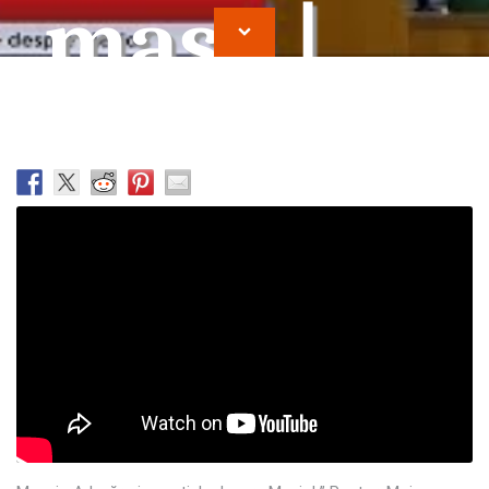
masa |
Moise
Vrajitor