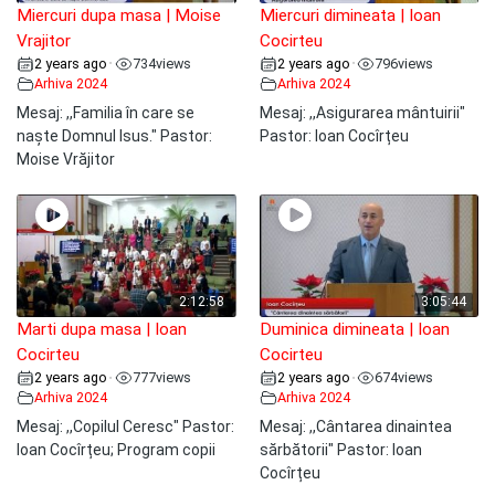
Miercuri dupa masa | Moise
Miercuri dimineata | Ioan
Vrajitor
Cocirteu
2 years ago
734
views
2 years ago
796
views
•
•
Arhiva 2024
Arhiva 2024
Mesaj: ,,Familia în care se
Mesaj: ,,Asigurarea mântuirii"
naște Domnul Isus." Pastor:
Pastor: Ioan Cocîrțeu
Moise Vrăjitor
2:12:58
3:05:44
Marti dupa masa | Ioan
Duminica dimineata | Ioan
Cocirteu
Cocirteu
2 years ago
777
views
2 years ago
674
views
•
•
Arhiva 2024
Arhiva 2024
Mesaj: ,,Copilul Ceresc" Pastor:
Mesaj: ,,Cântarea dinaintea
Ioan Cocîrțeu; Program copii
sărbătorii" Pastor: Ioan
Cocîrțeu