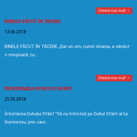
Citeste mai mult
BINELE FĂCUT ÎN TĂCERE
13.06.2018
BINELE FĂCUT ÎN TĂCERE „Dar un om, numit Anania, a vândut
o moșioară, cu…
Citeste mai mult
ÎNTRISTAREA DUHULUI SFÂNT
25.05.2018
Întristarea Duhului Sfânt ”Să nu întristați pe Duhul Sfânt al lui
Dumnezeu, prin care…