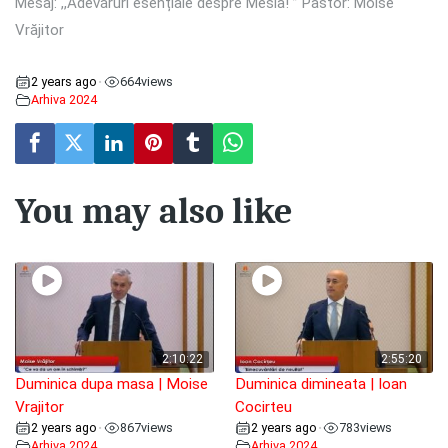
Mesaj: ,,Adevăruri esențiale despre Mesia! ” Pastor: Moise
Vrăjitor
2 years ago
664
views
•
Arhiva 2024
You may also like
2:10:22
2:55:20
Duminica dupa masa | Moise
Duminica dimineata | Ioan
Vrajitor
Cocirteu
2 years ago
867
views
2 years ago
783
views
•
•
Arhiva 2024
Arhiva 2024