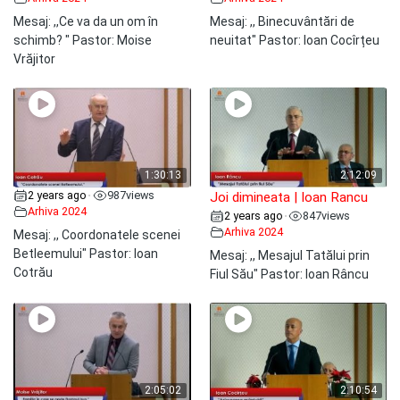
Mesaj: ,,Ce va da un om în
Mesaj: ,, Binecuvântări de
schimb? " Pastor: Moise
neuitat" Pastor: Ioan Cocîrțeu
Vrăjitor
1:30:13
2:12:09
2 years ago
987
views
•
Joi dimineata | Ioan Rancu
Arhiva 2024
2 years ago
847
views
•
Arhiva 2024
Mesaj: ,, Coordonatele scenei
Betleemului" Pastor: Ioan
Mesaj: ,, Mesajul Tatălui prin
Cotrău
Fiul Său" Pastor: Ioan Râncu
2:05:02
2:10:54