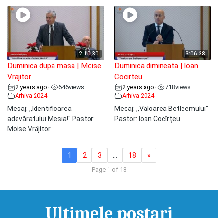
2:10:30
3:06:38
Duminica dupa masa | Moise
Duminica dimineata | Ioan
Vrajitor
Cocirteu
2 years ago
646
views
2 years ago
718
views
•
•
Arhiva 2024
Arhiva 2024
Mesaj: ,,Identificarea
Mesaj: ,,Valoarea Betleemului"
adevăratului Mesia!" Pastor:
Pastor: Ioan Cocîrțeu
Moise Vrăjitor
1
2
3
…
18
»
Page 1 of 18
Ultimele postari