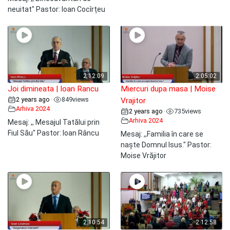
neuitat" Pastor: Ioan Cocîrțeu
2:12:09
2:05:02
Joi dimineata | Ioan Rancu
Miercuri dupa masa | Moise
2 years ago
849
views
•
Vrajitor
Arhiva 2024
2 years ago
735
views
•
Arhiva 2024
Mesaj: ,, Mesajul Tatălui prin
Fiul Său" Pastor: Ioan Râncu
Mesaj: ,,Familia în care se
naște Domnul Isus." Pastor:
Moise Vrăjitor
2:10:54
2:12:58