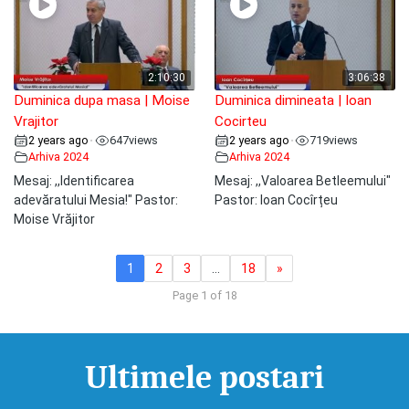
2:10:30
3:06:38
Duminica dupa masa | Moise
Duminica dimineata | Ioan
Vrajitor
Cocirteu
2 years ago
647
views
2 years ago
719
views
•
•
Arhiva 2024
Arhiva 2024
Mesaj: ,,Identificarea
Mesaj: ,,Valoarea Betleemului"
adevăratului Mesia!" Pastor:
Pastor: Ioan Cocîrțeu
Moise Vrăjitor
1
2
3
…
18
»
Page 1 of 18
Ultimele postari