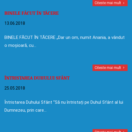
Citeste mai mult
BINELE FĂCUT ÎN TĂCERE
13.06.2018
BINELE FĂCUT ÎN TĂCERE „Dar un om, numit Anania, a vândut
o moșioară, cu…
Citeste mai mult
ÎNTRISTAREA DUHULUI SFÂNT
25.05.2018
Întristarea Duhului Sfânt ”Să nu întristați pe Duhul Sfânt al lui
Dumnezeu, prin care…