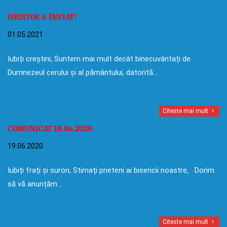
HRISTOS A ÎNVIAT!
01.05.2021
Iubiți creștini, Suntem mai mult decât binecuvântați de
Dumnezeul cerului și al pământului, datorită…
Citeste mai mult
COMUNICAT 18.06.2020
19.06.2020
Iubiți frați și surori, Stimați prieteni ai bisericii noastre, Dorim
să vă anunțăm…
Citeste mai mult