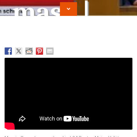
masa |
Moise
Vrajitor