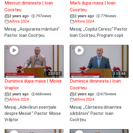
Miercuri dimineata | Ioan
Marti dupa masa | Ioan
Cocirteu
Cocirteu
2 years ago
797
views
2 years ago
779
views
•
•
Arhiva 2024
Arhiva 2024
Mesaj: ,,Asigurarea mântuirii"
Mesaj: ,,Copilul Ceresc" Pastor:
Pastor: Ioan Cocîrțeu
Ioan Cocîrțeu; Program copii
2:00:07
3:05:44
Duminica dupa masa | Moise
Duminica dimineata | Ioan
Vrajitor
Cocirteu
2 years ago
668
views
2 years ago
675
views
•
•
Arhiva 2024
Arhiva 2024
Mesaj: ,,Adevăruri esențiale
Mesaj: ,,Cântarea dinaintea
despre Mesia! " Pastor: Moise
sărbătorii" Pastor: Ioan
Vrăjitor
Cocîrțeu