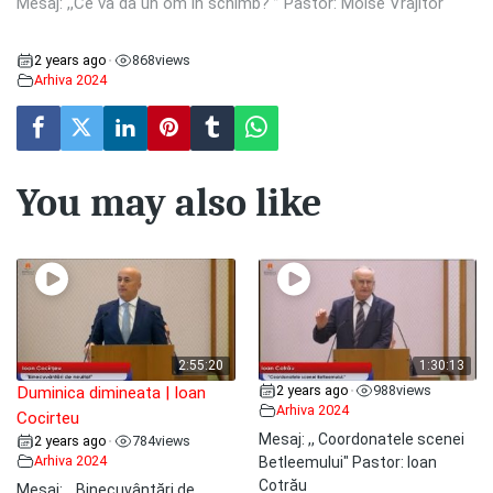
Mesaj: ,,Ce va da un om în schimb? ” Pastor: Moise Vrăjitor
2 years ago
868
views
•
Arhiva 2024
You may also like
2:55:20
1:30:13
2 years ago
988
views
•
Duminica dimineata | Ioan
Arhiva 2024
Cocirteu
Mesaj: ,, Coordonatele scenei
2 years ago
784
views
•
Arhiva 2024
Betleemului" Pastor: Ioan
Cotrău
Mesaj: ,, Binecuvântări de