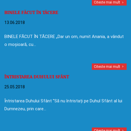
Citeste mai mult
BINELE FĂCUT ÎN TĂCERE
13.06.2018
BINELE FĂCUT ÎN TĂCERE „Dar un om, numit Anania, a vândut
o moșioară, cu…
Citeste mai mult
ÎNTRISTAREA DUHULUI SFÂNT
25.05.2018
Întristarea Duhului Sfânt ”Să nu întristați pe Duhul Sfânt al lui
Dumnezeu, prin care…
Citeste mai mult