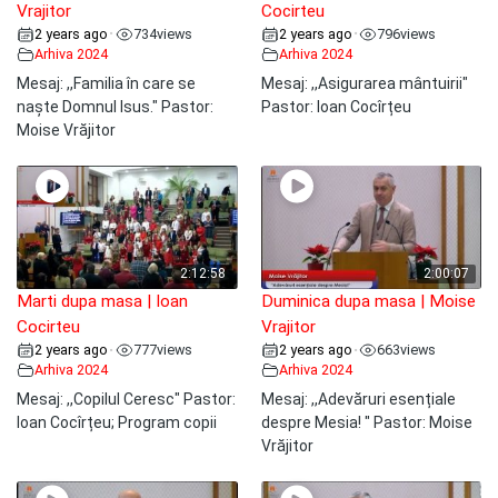
Vrajitor
Cocirteu
2 years ago
734
views
2 years ago
796
views
•
•
Arhiva 2024
Arhiva 2024
Mesaj: ,,Familia în care se
Mesaj: ,,Asigurarea mântuirii"
naște Domnul Isus." Pastor:
Pastor: Ioan Cocîrțeu
Moise Vrăjitor
2:12:58
2:00:07
Marti dupa masa | Ioan
Duminica dupa masa | Moise
Cocirteu
Vrajitor
2 years ago
777
views
2 years ago
663
views
•
•
Arhiva 2024
Arhiva 2024
Mesaj: ,,Copilul Ceresc" Pastor:
Mesaj: ,,Adevăruri esențiale
Ioan Cocîrțeu; Program copii
despre Mesia! " Pastor: Moise
Vrăjitor