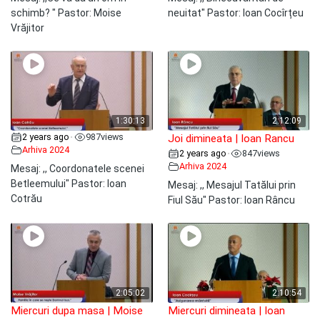
schimb? " Pastor: Moise
neuitat" Pastor: Ioan Cocîrțeu
Vrăjitor
1:30:13
2:12:09
2 years ago
987
views
•
Joi dimineata | Ioan Rancu
Arhiva 2024
2 years ago
847
views
•
Arhiva 2024
Mesaj: ,, Coordonatele scenei
Betleemului" Pastor: Ioan
Mesaj: ,, Mesajul Tatălui prin
Cotrău
Fiul Său" Pastor: Ioan Râncu
2:05:02
2:10:54
Miercuri dupa masa | Moise
Miercuri dimineata | Ioan