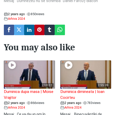
Mesaj: “Dumnezeu nu se schimbă” Daniel Fărcuț-diacon
2 years ago
850
views
•
Arhiva 2024
You may also like
2:10:22
2:55:20
Duminica dupa masa | Moise
Duminica dimineata | Ioan
Vrajitor
Cocirteu
2 years ago
866
views
2 years ago
783
views
•
•
Arhiva 2024
Arhiva 2024
Mesaj: ,,Ce va da un om în
Mesaj: ,, Binecuvântări de