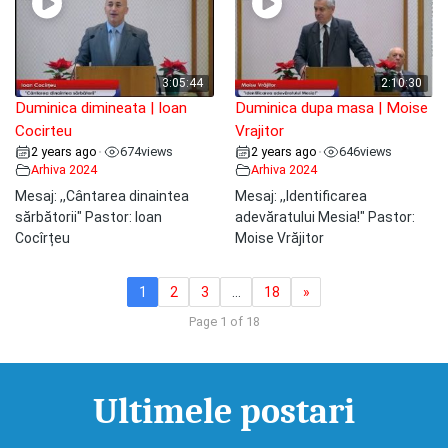
3:05:44
2:10:30
Duminica dimineata | Ioan
Duminica dupa masa | Moise
Cocirteu
Vrajitor
2 years ago
674
views
2 years ago
646
views
•
•
Arhiva 2024
Arhiva 2024
Mesaj: ,,Cântarea dinaintea
Mesaj: ,,Identificarea
sărbătorii" Pastor: Ioan
adevăratului Mesia!" Pastor:
Cocîrțeu
Moise Vrăjitor
1
2
3
…
18
»
Page 1 of 18
Ultimele postari