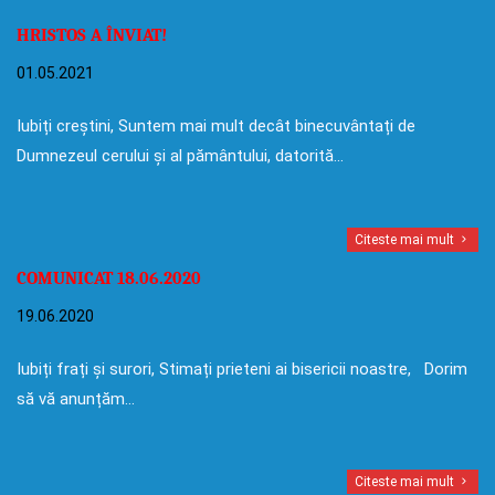
HRISTOS A ÎNVIAT!
01.05.2021
Iubiți creștini, Suntem mai mult decât binecuvântați de
Dumnezeul cerului și al pământului, datorită…
Citeste mai mult
COMUNICAT 18.06.2020
19.06.2020
Iubiți frați și surori, Stimați prieteni ai bisericii noastre, Dorim
să vă anunțăm…
Citeste mai mult