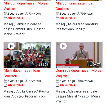
Miercuri dupa masa | Moise
Miercuri dimineata | Ioan
Vrajitor
Cocirteu
2 years ago
734
views
2 years ago
796
views
•
•
Arhiva 2024
Arhiva 2024
Mesaj: ,,Familia în care se
Mesaj: ,,Asigurarea mântuirii"
naște Domnul Isus." Pastor:
Pastor: Ioan Cocîrțeu
Moise Vrăjitor
2:12:58
2:00:07
Marti dupa masa | Ioan
Duminica dupa masa | Moise
Cocirteu
Vrajitor
2 years ago
777
views
2 years ago
664
views
•
•
Arhiva 2024
Arhiva 2024
Mesaj: ,,Copilul Ceresc" Pastor:
Mesaj: ,,Adevăruri esențiale
Ioan Cocîrțeu; Program copii
despre Mesia! " Pastor: Moise
Vrăjitor