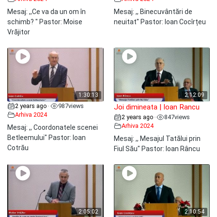
Mesaj: ,,Ce va da un om în
Mesaj: ,, Binecuvântări de
schimb? " Pastor: Moise
neuitat" Pastor: Ioan Cocîrțeu
Vrăjitor
1:30:13
2:12:09
2 years ago
987
views
•
Joi dimineata | Ioan Rancu
Arhiva 2024
2 years ago
847
views
•
Arhiva 2024
Mesaj: ,, Coordonatele scenei
Betleemului" Pastor: Ioan
Mesaj: ,, Mesajul Tatălui prin
Cotrău
Fiul Său" Pastor: Ioan Râncu
2:05:02
2:10:54