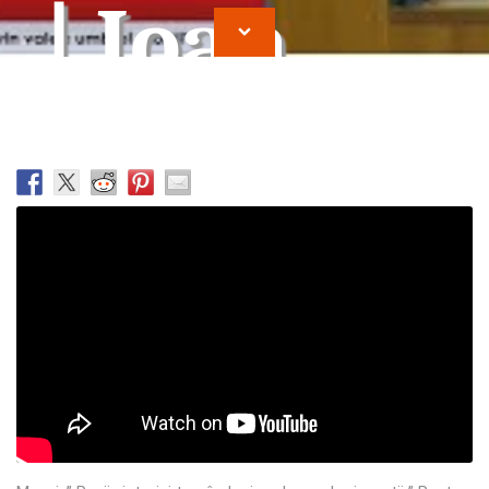
| Ioan
Cocirteu