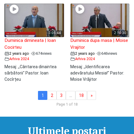
3:05:44
2:10:30
Duminica dimineata | Ioan
Duminica dupa masa | Moise
Cocirteu
Vrajitor
2 years ago
674
views
2 years ago
646
views
•
•
Arhiva 2024
Arhiva 2024
Mesaj: ,,Cântarea dinaintea
Mesaj: ,,Identificarea
sărbătorii" Pastor: Ioan
adevăratului Mesia!" Pastor:
Cocîrțeu
Moise Vrăjitor
1
2
3
…
18
»
Page 1 of 18
Ultimele postari