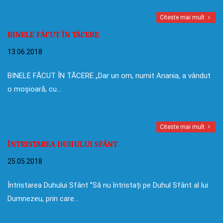
Citeste mai mult
BINELE FĂCUT ÎN TĂCERE
13.06.2018
BINELE FĂCUT ÎN TĂCERE „Dar un om, numit Anania, a vândut
o moșioară, cu…
Citeste mai mult
ÎNTRISTAREA DUHULUI SFÂNT
25.05.2018
Întristarea Duhului Sfânt ”Să nu întristați pe Duhul Sfânt al lui
Dumnezeu, prin care…