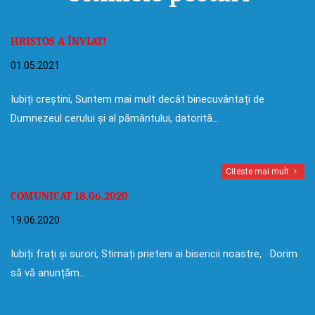
HRISTOS A ÎNVIAT!
01.05.2021
Iubiți creștini, Suntem mai mult decât binecuvântați de
Dumnezeul cerului și al pământului, datorită…
Citeste mai mult
COMUNICAT 18.06.2020
19.06.2020
Iubiți frați și surori, Stimați prieteni ai bisericii noastre, Dorim
să vă anunțăm…