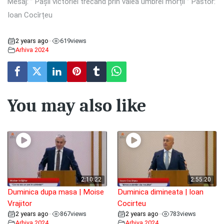
Mesaj: ” Pașii victoriei trecând prin valea umbrei morții ” Pastor:
Ioan Cocîrțeu
2 years ago
619
views
•
Arhiva 2024
You may also like
2:10:22
2:55:20
Duminica dupa masa | Moise
Duminica dimineata | Ioan
Vrajitor
Cocirteu
2 years ago
867
views
2 years ago
783
views
•
•
Arhiva 2024
Arhiva 2024