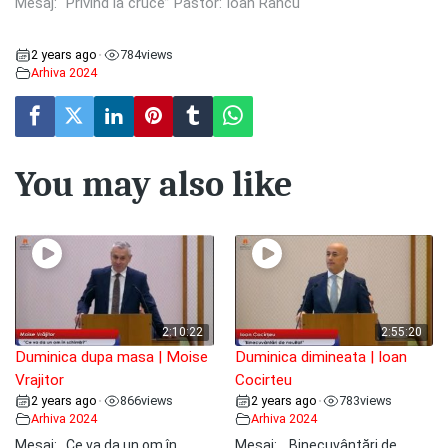
Mesaj: “Privind la cruce” Pastor: Ioan Râncu
2 years ago
784
views
•
Arhiva 2024
You may also like
2:10:22
2:55:20
Duminica dupa masa | Moise
Duminica dimineata | Ioan
Vrajitor
Cocirteu
2 years ago
866
views
2 years ago
783
views
•
•
Arhiva 2024
Arhiva 2024
Mesaj: ,,Ce va da un om în
Mesaj: ,, Binecuvântări de