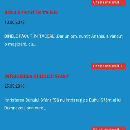
Citeste mai mult
BINELE FĂCUT ÎN TĂCERE
13.06.2018
BINELE FĂCUT ÎN TĂCERE „Dar un om, numit Anania, a vândut
o moșioară, cu…
Citeste mai mult
ÎNTRISTAREA DUHULUI SFÂNT
25.05.2018
Întristarea Duhului Sfânt ”Să nu întristați pe Duhul Sfânt al lui
Dumnezeu, prin care…
Citeste mai mult