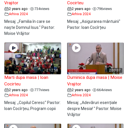
Vrajitor
Cocirteu
2 years ago
734
views
2 years ago
796
views
•
•
Arhiva 2024
Arhiva 2024
Mesaj: ,,Familia în care se
Mesaj: ,,Asigurarea mântuirii"
naște Domnul Isus." Pastor:
Pastor: Ioan Cocîrțeu
Moise Vrăjitor
2:12:58
2:00:07
Marti dupa masa | Ioan
Duminica dupa masa | Moise
Cocirteu
Vrajitor
2 years ago
777
views
2 years ago
664
views
•
•
Arhiva 2024
Arhiva 2024
Mesaj: ,,Copilul Ceresc" Pastor:
Mesaj: ,,Adevăruri esențiale
Ioan Cocîrțeu; Program copii
despre Mesia! " Pastor: Moise
Vrăjitor