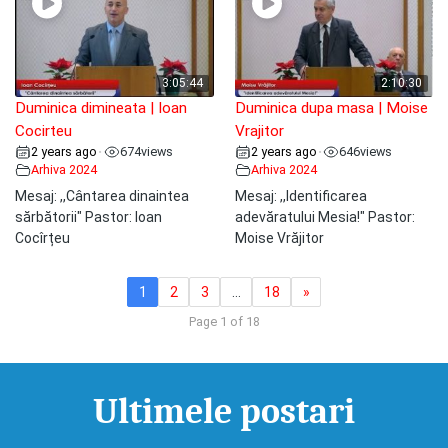
3:05:44
2:10:30
Duminica dimineata | Ioan
Duminica dupa masa | Moise
Cocirteu
Vrajitor
2 years ago
674
views
2 years ago
646
views
•
•
Arhiva 2024
Arhiva 2024
Mesaj: ,,Cântarea dinaintea
Mesaj: ,,Identificarea
sărbătorii" Pastor: Ioan
adevăratului Mesia!" Pastor:
Cocîrțeu
Moise Vrăjitor
1
2
3
…
18
»
Page 1 of 18
Ultimele postari