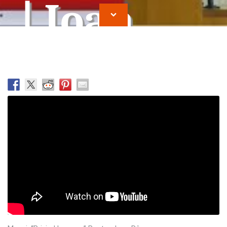
| Ioan
Rancu