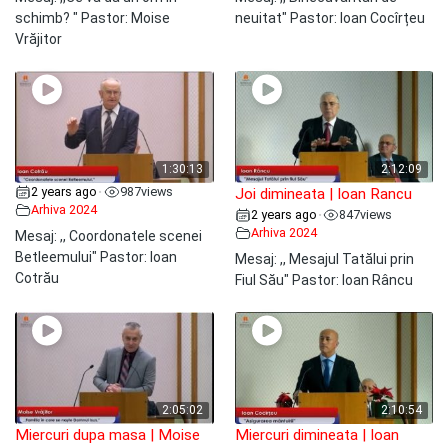
schimb? " Pastor: Moise
neuitat" Pastor: Ioan Cocîrțeu
Vrăjitor
1:30:13
2:12:09
2 years ago
987
views
•
Joi dimineata | Ioan Rancu
Arhiva 2024
2 years ago
847
views
•
Arhiva 2024
Mesaj: ,, Coordonatele scenei
Betleemului" Pastor: Ioan
Mesaj: ,, Mesajul Tatălui prin
Cotrău
Fiul Său" Pastor: Ioan Râncu
2:05:02
2:10:54
Miercuri dupa masa | Moise
Miercuri dimineata | Ioan