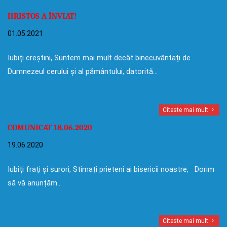
HRISTOS A ÎNVIAT!
01.05.2021
Iubiți creștini, Suntem mai mult decât binecuvântați de
Dumnezeul cerului și al pământului, datorită…
Citeste mai mult
COMUNICAT 18.06.2020
19.06.2020
Iubiți frați și surori, Stimați prieteni ai bisericii noastre, Dorim
să vă anunțăm…
Citeste mai mult