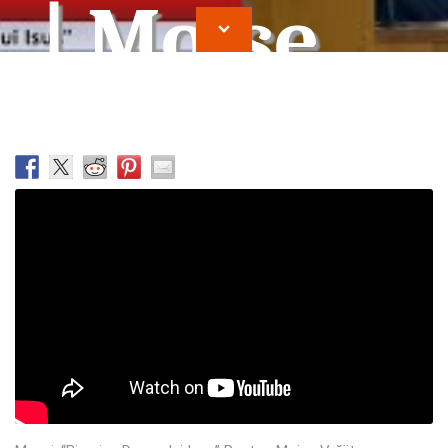
| Moise
Vrajitor