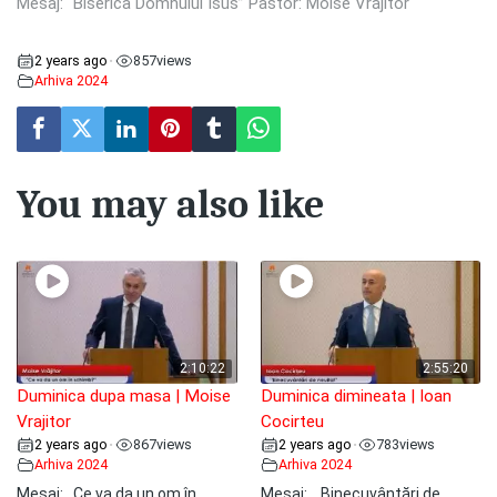
Mesaj: “Biserica Domnului Isus” Pastor: Moise Vrăjitor
2 years ago
857
views
•
Arhiva 2024
You may also like
2:10:22
2:55:20
Duminica dupa masa | Moise
Duminica dimineata | Ioan
Vrajitor
Cocirteu
2 years ago
867
views
2 years ago
783
views
•
•
Arhiva 2024
Arhiva 2024
Mesaj: ,,Ce va da un om în
Mesaj: ,, Binecuvântări de