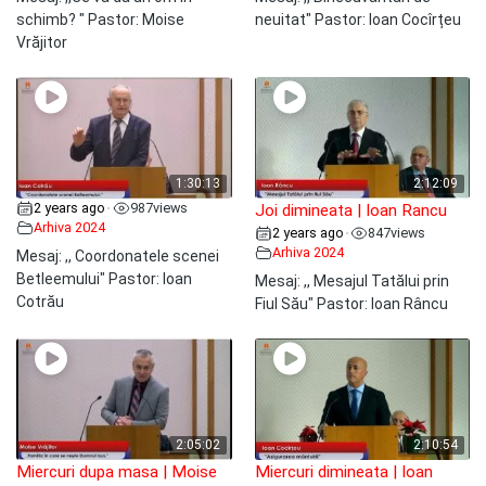
schimb? " Pastor: Moise
neuitat" Pastor: Ioan Cocîrțeu
Vrăjitor
1:30:13
2:12:09
2 years ago
987
views
•
Joi dimineata | Ioan Rancu
Arhiva 2024
2 years ago
847
views
•
Arhiva 2024
Mesaj: ,, Coordonatele scenei
Betleemului" Pastor: Ioan
Mesaj: ,, Mesajul Tatălui prin
Cotrău
Fiul Său" Pastor: Ioan Râncu
2:05:02
2:10:54
Miercuri dupa masa | Moise
Miercuri dimineata | Ioan