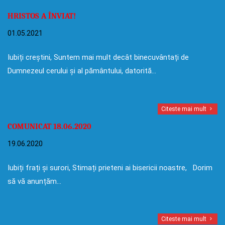
HRISTOS A ÎNVIAT!
01.05.2021
Iubiți creștini, Suntem mai mult decât binecuvântați de
Dumnezeul cerului și al pământului, datorită…
Citeste mai mult
COMUNICAT 18.06.2020
19.06.2020
Iubiți frați și surori, Stimați prieteni ai bisericii noastre, Dorim
să vă anunțăm…
Citeste mai mult