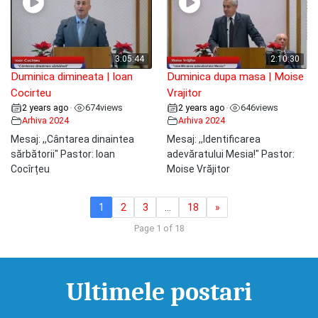
3:05:44
2:10:30
Duminica dimineata | Ioan
Duminica dupa masa | Moise
Cocirteu
Vrajitor
2 years ago
674
views
2 years ago
646
views
•
•
Arhiva 2024
Arhiva 2024
Mesaj: ,,Cântarea dinaintea
Mesaj: ,,Identificarea
sărbătorii" Pastor: Ioan
adevăratului Mesia!" Pastor:
Cocîrțeu
Moise Vrăjitor
1
2
3
…
18
»
Page 1 of 18
Ultimele postari