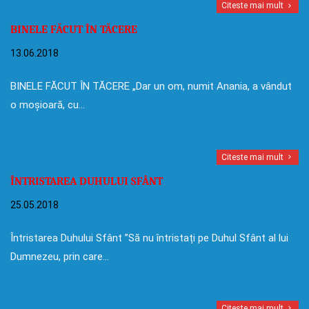
Citeste mai mult
BINELE FĂCUT ÎN TĂCERE
13.06.2018
BINELE FĂCUT ÎN TĂCERE „Dar un om, numit Anania, a vândut
o moșioară, cu…
Citeste mai mult
ÎNTRISTAREA DUHULUI SFÂNT
25.05.2018
Întristarea Duhului Sfânt ”Să nu întristați pe Duhul Sfânt al lui
Dumnezeu, prin care…
Citeste mai mult