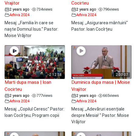
Vrajitor
Cocirteu
2 years ago
734
views
2 years ago
796
views
•
•
Arhiva 2024
Arhiva 2024
Mesaj: ,,Familia în care se
Mesaj: ,,Asigurarea mântuirii"
naște Domnul Isus." Pastor:
Pastor: Ioan Cocîrțeu
Moise Vrăjitor
2:12:58
2:00:07
Marti dupa masa | Ioan
Duminica dupa masa | Moise
Cocirteu
Vrajitor
2 years ago
777
views
2 years ago
665
views
•
•
Arhiva 2024
Arhiva 2024
Mesaj: ,,Copilul Ceresc" Pastor:
Mesaj: ,,Adevăruri esențiale
Ioan Cocîrțeu; Program copii
despre Mesia! " Pastor: Moise
Vrăjitor