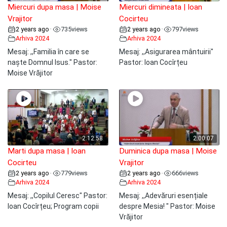
Miercuri dupa masa | Moise
Miercuri dimineata | Ioan
Vrajitor
Cocirteu
2 years ago
735
views
2 years ago
797
views
•
•
Arhiva 2024
Arhiva 2024
Mesaj: ,,Familia în care se
Mesaj: ,,Asigurarea mântuirii"
naște Domnul Isus." Pastor:
Pastor: Ioan Cocîrțeu
Moise Vrăjitor
2:12:58
2:00:07
Marti dupa masa | Ioan
Duminica dupa masa | Moise
Cocirteu
Vrajitor
2 years ago
779
views
2 years ago
666
views
•
•
Arhiva 2024
Arhiva 2024
Mesaj: ,,Copilul Ceresc" Pastor:
Mesaj: ,,Adevăruri esențiale
Ioan Cocîrțeu; Program copii
despre Mesia! " Pastor: Moise
Vrăjitor