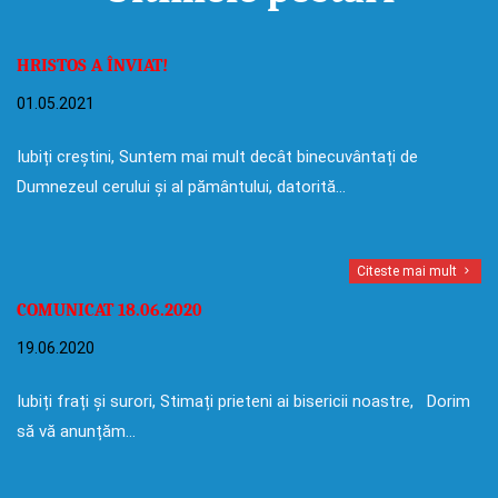
HRISTOS A ÎNVIAT!
01.05.2021
Iubiți creștini, Suntem mai mult decât binecuvântați de
Dumnezeul cerului și al pământului, datorită…
Citeste mai mult
COMUNICAT 18.06.2020
19.06.2020
Iubiți frați și surori, Stimați prieteni ai bisericii noastre, Dorim
să vă anunțăm…