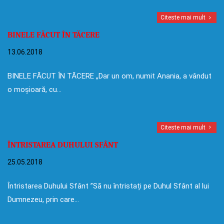
Citeste mai mult
BINELE FĂCUT ÎN TĂCERE
13.06.2018
BINELE FĂCUT ÎN TĂCERE „Dar un om, numit Anania, a vândut
o moșioară, cu…
Citeste mai mult
ÎNTRISTAREA DUHULUI SFÂNT
25.05.2018
Întristarea Duhului Sfânt ”Să nu întristați pe Duhul Sfânt al lui
Dumnezeu, prin care…