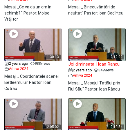
Mesaj: ,,Ce va da un om în
Mesaj: ,, Binecuvântări de
schimb? " Pastor: Moise
neuitat" Pastor: Ioan Cocîrțeu
Vrăjitor
1:30:13
2:12:09
2 years ago
988
views
•
Joi dimineata | Ioan Rancu
Arhiva 2024
2 years ago
849
views
•
Arhiva 2024
Mesaj: ,, Coordonatele scenei
Betleemului" Pastor: Ioan
Mesaj: ,, Mesajul Tatălui prin
Cotrău
Fiul Său" Pastor: Ioan Râncu
2:05:02
2:10:54