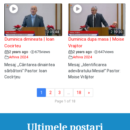
3:05:44
2:10:30
Duminica dimineata | Ioan
Duminica dupa masa | Moise
Cocirteu
Vrajitor
2 years ago
675
views
2 years ago
647
views
•
•
Arhiva 2024
Arhiva 2024
Mesaj: ,,Cântarea dinaintea
Mesaj: ,,Identificarea
sărbătorii" Pastor: Ioan
adevăratului Mesia!" Pastor:
Cocîrțeu
Moise Vrăjitor
1
2
3
…
18
»
Page 1 of 18
Ultimele postari