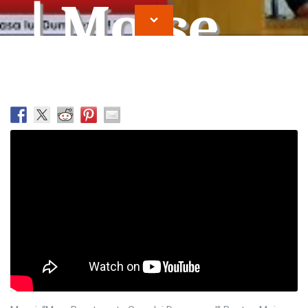
| Moise
Vrajitor