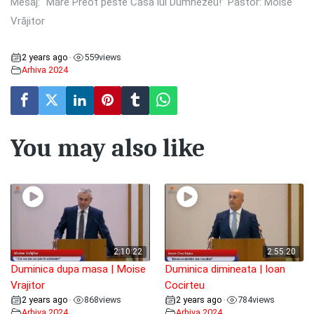
Mesaj: “Mare Preot peste Casa lui Dumnezeu!” Pastor: Moise
Vrăjitor
2 years ago
559
views
•
Arhiva 2024
You may also like
2:10:22
2:55:20
Duminica dupa masa | Moise
Duminica dimineata | Ioan
Vrajitor
Cocirteu
2 years ago
868
views
2 years ago
784
views
•
•
Arhiva 2024
Arhiva 2024