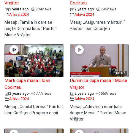
Vrajitor
Cocirteu
2 years ago
734
views
2 years ago
796
views
•
•
Arhiva 2024
Arhiva 2024
Mesaj: ,,Familia în care se
Mesaj: ,,Asigurarea mântuirii"
naște Domnul Isus." Pastor:
Pastor: Ioan Cocîrțeu
Moise Vrăjitor
2:12:58
2:00:07
Marti dupa masa | Ioan
Duminica dupa masa | Moise
Cocirteu
Vrajitor
2 years ago
777
views
2 years ago
663
views
•
•
Arhiva 2024
Arhiva 2024
Mesaj: ,,Copilul Ceresc" Pastor:
Mesaj: ,,Adevăruri esențiale
Ioan Cocîrțeu; Program copii
despre Mesia! " Pastor: Moise
Vrăjitor