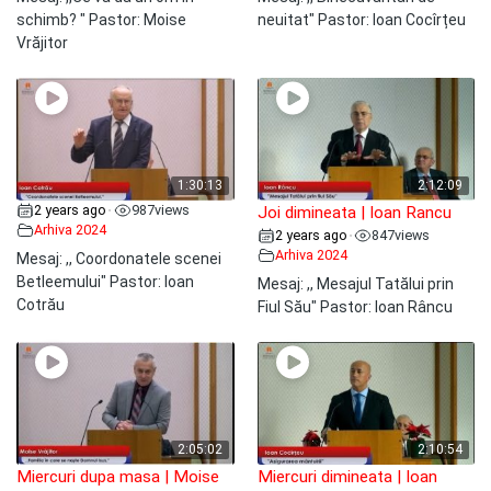
schimb? " Pastor: Moise
neuitat" Pastor: Ioan Cocîrțeu
Vrăjitor
1:30:13
2:12:09
2 years ago
987
views
•
Joi dimineata | Ioan Rancu
Arhiva 2024
2 years ago
847
views
•
Arhiva 2024
Mesaj: ,, Coordonatele scenei
Betleemului" Pastor: Ioan
Mesaj: ,, Mesajul Tatălui prin
Cotrău
Fiul Său" Pastor: Ioan Râncu
2:05:02
2:10:54
Miercuri dupa masa | Moise
Miercuri dimineata | Ioan