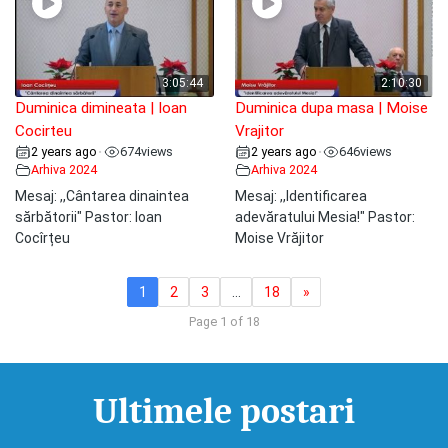
3:05:44
2:10:30
Duminica dimineata | Ioan
Duminica dupa masa | Moise
Cocirteu
Vrajitor
2 years ago
674
views
2 years ago
646
views
•
•
Arhiva 2024
Arhiva 2024
Mesaj: ,,Cântarea dinaintea
Mesaj: ,,Identificarea
sărbătorii" Pastor: Ioan
adevăratului Mesia!" Pastor:
Cocîrțeu
Moise Vrăjitor
1
2
3
…
18
»
Page 1 of 18
Ultimele postari