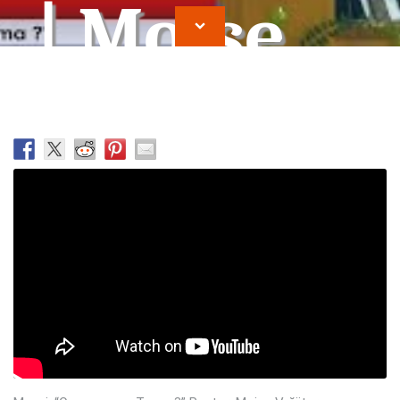
| Moise
Vrajitor