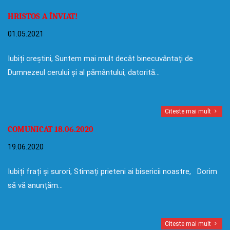
HRISTOS A ÎNVIAT!
01.05.2021
Iubiți creștini, Suntem mai mult decât binecuvântați de
Dumnezeul cerului și al pământului, datorită…
Citeste mai mult
COMUNICAT 18.06.2020
19.06.2020
Iubiți frați și surori, Stimați prieteni ai bisericii noastre, Dorim
să vă anunțăm…
Citeste mai mult