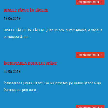
Citeste mai mult
BINELE FĂCUT ÎN TĂCERE
13.06.2018
BINELE FĂCUT ÎN TĂCERE „Dar un om, numit Anania, a vândut
o moșioară, cu…
Citeste mai mult
ÎNTRISTAREA DUHULUI SFÂNT
25.05.2018
Întristarea Duhului Sfânt ”Să nu întristați pe Duhul Sfânt al lui
Dumnezeu, prin care…
Citeste mai mult