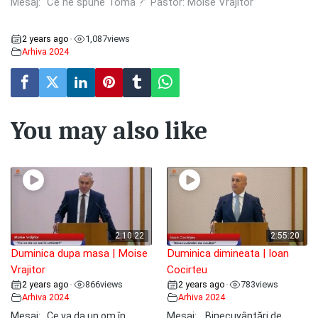
Mesaj: “Ce ne spune Toma ?” Pastor: Moise Vrăjitor
2 years ago
1,087
views
•
Arhiva 2024
You may also like
2:10:22
2:55:20
Duminica dupa masa | Moise
Duminica dimineata | Ioan
Vrajitor
Cocirteu
2 years ago
866
views
2 years ago
783
views
•
•
Arhiva 2024
Arhiva 2024
Mesaj: ,,Ce va da un om în
Mesaj: ,, Binecuvântări de